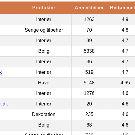
Produkter
Anmeldelser
Bedømmel
Interiør
1263
4,9
Senge og tilbehør
70
4,8
Interiør
39
4,7
Bolig
5338
4,7
Interiør
36
4,7
k
Interiør
519
4,7
Have
5148
4,65
Interiør
1276
4,6
t.dk
Interiør
20
4,6
Dekoration
235
4,6
Bolig
68
4,6