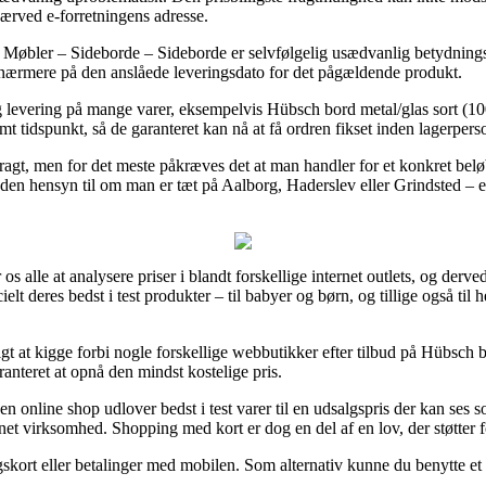
nærved e-forretningens adresse.
 Møbler – Sideborde – Sideborde er selvfølgelig usædvanlig betydnings
r nærmere på den anslåede leveringsdato for det pågældende produkt.
dag levering på mange varer, eksempelvis Hübsch bord metal/glas sort (
emt tidspunkt, så de garanteret kan nå at få ordren fikset inden lagerperso
 fragt, men for det meste påkræves det at man handler for et konkret bel
den hensyn til om man er tæt på Aalborg, Haderslev eller Grindsted – er 
 os alle at analysere priser i blandt forskellige internet outlets, og der
elt deres bedst i test produkter – til babyer og børn, og tillige også til
rigt at kigge forbi nogle forskellige webbutikker efter tilbud på Hübsc
aranteret at opnå den mindst kostelige pris.
en online shop udlover bedst i test varer til en udsalgspris der kan ses 
net virksomhed. Shopping med kort er dog en del af en lov, der støtter f
ngskort eller betalinger med mobilen. Som alternativ kunne du benytte et