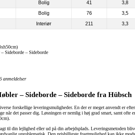
Bolig
41
3,8
Bolig
76
3,5
Interiør
211
3,3
33xh50cm)
 – Sideborde – Sideborde
6
anmeldelser
øbler – Sideborde – Sideborde fra Hübsch
iverse forskellige leveringsmuligheder. En der er meget anvendt er efte
ige når det passer dig. Løsningen er nemlig i høj grad smart, samt ofte
0cm).
agt til din lejlighed eller ud på din arbejdsplads. Leveringsmetoden bliv
dvanlig uproblematisk. Den prisbilligste fragtmulighed kan ikke modsi