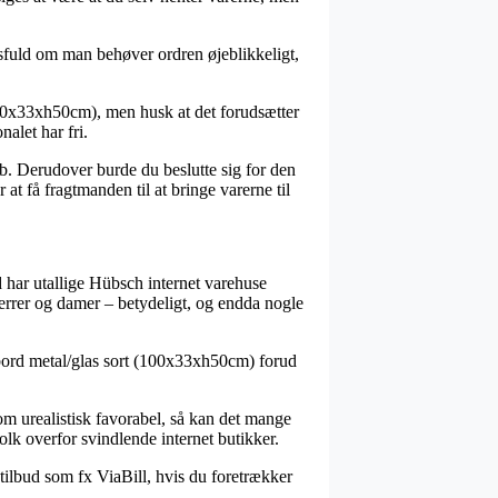
fuld om man behøver ordren øjeblikkeligt,
100x33xh50cm), men husk at det forudsætter
nalet har fri.
øb. Derudover burde du beslutte sig for den
at få fragtmanden til at bringe varerne til
ved har utallige Hübsch internet varehuse
 herrer og damer – betydeligt, og endda nogle
h bord metal/glas sort (100x33xh50cm) forud
som urealistisk favorabel, så kan det mange
olk overfor svindlende internet butikker.
 tilbud som fx ViaBill, hvis du foretrækker