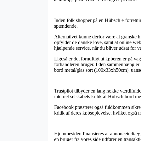
Inden folk shopper på en Hübsch e-forretnin
spændende.
Alternativet kunne derfor være at granske hvo
opfylder de danske love, samt at online webs
hjælpende service, når du bliver udsat for 
Ligeså er det fornuftigt at køberen er på v
forhandleren bruger. I den sammenhæng er de
bord metal/glas sort (100x33xh50cm), uanset
Trustpilot tilbyder en lang række værdifuld
internet selskabets kritik af Hübsch bord me
Facebook præsterer også fuldkommen sikre ch
kritik af deres købsoplevelse, hvilket også 
Hjemmesiden finansieres af annonceindtægte
en bruger fra vores side udfører en transakti