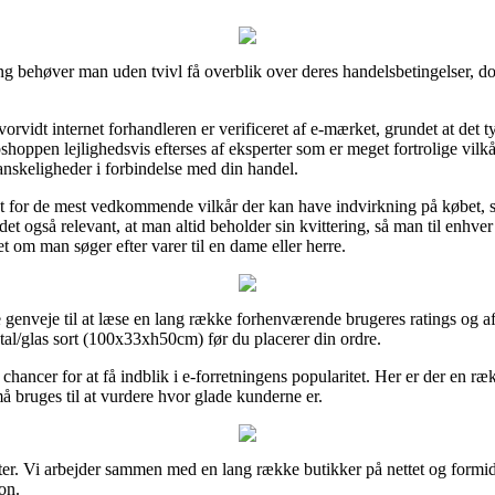
g behøver man uden tvivl få overblik over deres handelsbetingelser, dog
rvidt internet forhandleren er verificeret af e-mærket, grundet at det typ
hoppen lejlighedsvis efterses af eksperter som er meget fortrolige vilkå
vanskeligheder i forbindelse med din handel.
agt for de mest vedkommende vilkår der kan have indvirkning på købet, s
t også relevant, at man altid beholder sin kvittering, så man til enhver
 om man søger efter varer til en dame eller herre.
e genveje til at læse en lang række forhenværende brugeres ratings og a
tal/glas sort (100x33xh50cm) før du placerer din ordre.
ancer for at få indblik i e-forretningens popularitet. Her er der en ræk
må bruges til at vurdere hvor glade kunderne er.
r. Vi arbejder sammen med en lang række butikker på nettet og formidl
on.