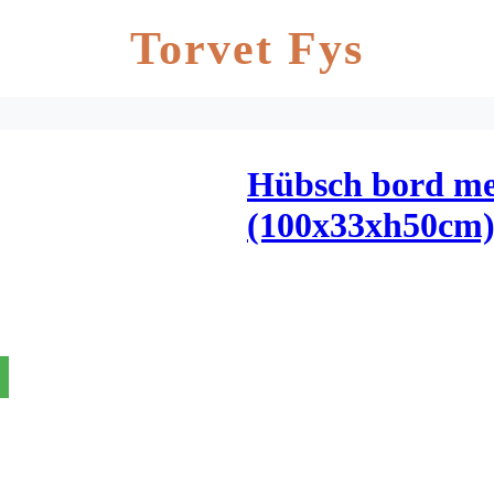
Torvet Fys
Hübsch bord met
(100x33xh50cm