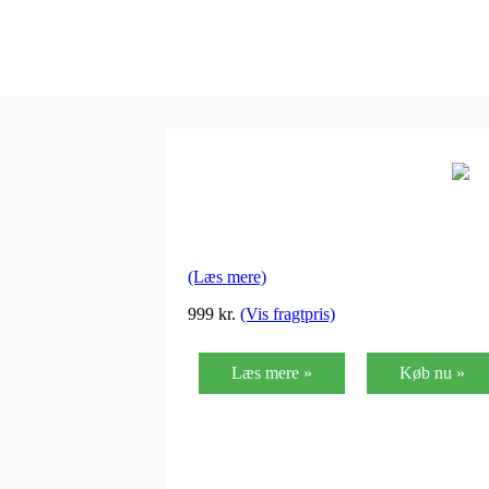
(Læs mere)
999
kr.
(Vis fragtpris)
Læs mere »
Køb nu »