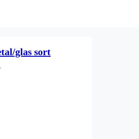
al/glas sort
)