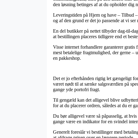
den løsning betinges af at du opholder dig 
Leveringstiden på Hjem og have – Tilbud –
og af den grund er det jo passende at vi se
En del butikker på nettet tilbyder dag-til-
at bestillingen placeres tidligere end et best
Visse internet forhandlere garanterer gratis
mest betalelige fragtmulighed, der gerne – u
en pakkeshop.
Det er jo efterhånden rigtig let gængeligt for
været nødt til at sænke salgsværdien på speci
gange yde portofri fragt.
Til gengæld kan det alligevel blive udbytte
for at du placerer ordren, således at du er g
Du bør alligevel være så påpasselig, at hvis 
gange være en indikator for en svindel inter
Generelt foreslår vi bestillinger med betali
at afdrage prisen over en længere periode.