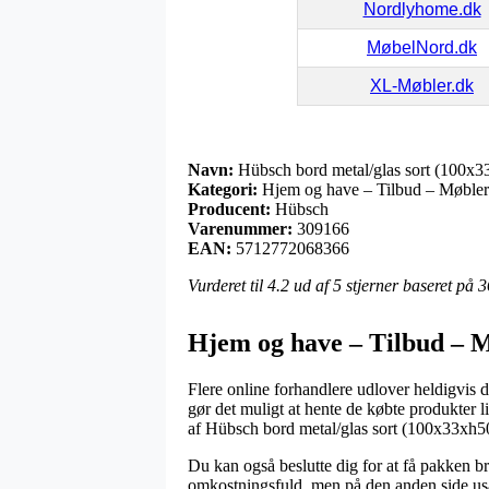
Nordlyhome.dk
MøbelNord.dk
XL-Møbler.dk
Navn:
Hübsch bord metal/glas sort (100x
Kategori:
Hjem og have – Tilbud – Møbler
Producent:
Hübsch
Varenummer:
309166
EAN:
5712772068366
Vurderet til
4.2
ud af 5 stjerner baseret på
3
Hjem og have – Tilbud – M
Flere online forhandlere udlover heldigvis d
gør det muligt at hente de købte produkter l
af Hübsch bord metal/glas sort (100x33xh5
Du kan også beslutte dig for at få pakken br
omkostningsfuld, men på den anden side usæ