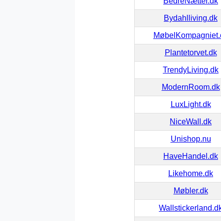
BedreNætter.dk
Bydahlliving.dk
MøbelKompagniet.
Plantetorvet.dk
TrendyLiving.dk
ModernRoom.dk
LuxLight.dk
NiceWall.dk
Unishop.nu
HaveHandel.dk
Likehome.dk
Møbler.dk
Wallstickerland.d