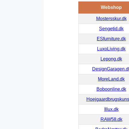
Webshop
Mostersskur.dk
Sengetid.dk
ESfurniture.dk
LuxoLiving.dk
Lepong.dk
DesignGaragen.d
MoreLand.dk
Boboonline.dk
Hoejgaardbrugskuns
Illux.dk
RAW58.dk