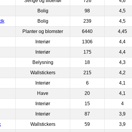
Senge og tilbehør
726
4,6
Bolig
98
4,5
dk
Bolig
239
4,5
Planter og blomster
6440
4,45
Interiør
1306
4,4
Interiør
175
4,4
Belysning
18
4,3
Wallstickers
215
4,2
Interiør
6
4,1
Have
20
4,1
Interiør
15
4
Interiør
87
3,9
k
Wallstickers
59
3,9