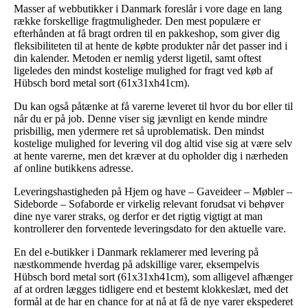
Masser af webbutikker i Danmark foreslår i vore dage en lang
række forskellige fragtmuligheder. Den mest populære er
efterhånden at få bragt ordren til en pakkeshop, som giver dig
fleksibiliteten til at hente de købte produkter når det passer ind i
din kalender. Metoden er nemlig yderst ligetil, samt oftest
ligeledes den mindst kostelige mulighed for fragt ved køb af
Hübsch bord metal sort (61x31xh41cm).
Du kan også påtænke at få varerne leveret til hvor du bor eller til
når du er på job. Denne viser sig jævnligt en kende mindre
prisbillig, men ydermere ret så uproblematisk. Den mindst
kostelige mulighed for levering vil dog altid vise sig at være selv
at hente varerne, men det kræver at du opholder dig i nærheden
af online butikkens adresse.
Leveringshastigheden på Hjem og have – Gaveideer – Møbler –
Sideborde – Sofaborde er virkelig relevant forudsat vi behøver
dine nye varer straks, og derfor er det rigtig vigtigt at man
kontrollerer den forventede leveringsdato for den aktuelle vare.
En del e-butikker i Danmark reklamerer med levering på
næstkommende hverdag på adskillige varer, eksempelvis
Hübsch bord metal sort (61x31xh41cm), som alligevel afhænger
af at ordren lægges tidligere end et bestemt klokkeslæt, med det
formål at de har en chance for at nå at få de nye varer ekspederet