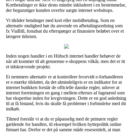
Kortbetalinger er ikke desto mindre inkluderet i en bestemmelse,
der begunstiger kunden overfor uægte internet webshops.
Vi tilråder betalinger med kort eller mobilbetaling. Som en
alternativ mulighed bør du anvende en afbetalingsordning som
fx ViaBill, forudsat du efterspørger at finansiere beløbet over et
længere tidsrum.
Inden nogen handler i en Hübsch internet handler behøver de
når alt kommer til alt gennemse e-shoppens vilkår, men det er tit
et tidskrævende projekt.
Et nemmere alternativ er at kontrollere hvorvidt e-forhandleren
er e-mærke tilsluttet, da det almindeligvis er en indikator for at
internet butikken forstår de officielle danske regler, udover at
internet forretningen en gang i mellem efterses af fagmænd som
har ekspertise inden for lovgivningen. Dette er en god anledning
til at få bistand, hvis du skulle få problemer i forbindelse med dit
indkøb.
Tilmed foreslår vi at du er påpasselig med de primære regler
gældende for handlen, til eksempel hvilken byttepolitik online
firmaet har. Derfor er det på samme måde essesentielt, at man