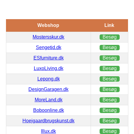
Webshop
Link
Mostersskur.dk
Besøg
Sengetid.dk
Besøg
ESfurniture.dk
Besøg
LuxoLiving.dk
Besøg
Lepong.dk
Besøg
DesignGaragen.dk
Besøg
MoreLand.dk
Besøg
Boboonline.dk
Besøg
Hoejgaardbrugskunst.dk
Besøg
Illux.dk
Besøg