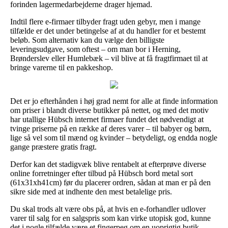
forinden lagermedarbejderne drager hjemad.
Indtil flere e-firmaer tilbyder fragt uden gebyr, men i mange
tilfælde er det under betingelse af at du handler for et bestemt
beløb. Som alternativ kan du vælge den billigste
leveringsudgave, som oftest – om man bor i Herning,
Brønderslev eller Humlebæk – vil blive at få fragtfirmaet til at
bringe varerne til en pakkeshop.
Det er jo efterhånden i høj grad nemt for alle at finde information
om priser i blandt diverse butikker på nettet, og med det motiv
har utallige Hübsch internet firmaer fundet det nødvendigt at
tvinge priserne på en række af deres varer – til babyer og børn,
lige så vel som til mænd og kvinder – betydeligt, og endda nogle
gange præstere gratis fragt.
Derfor kan det stadigvæk blive rentabelt at efterprøve diverse
online forretninger efter tilbud på Hübsch bord metal sort
(61x31xh41cm) før du placerer ordren, sådan at man er på den
sikre side med at indhente den mest betalelige pris.
Du skal trods alt være obs på, at hvis en e-forhandler udlover
varer til salg for en salgspris som kan virke utopisk god, kunne
det i nogle tilfælde være et fingerpeg om en uoprigtig butik.