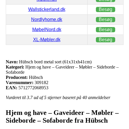
Wallstickerland.dk
Besøg
Nordlyhome.dk
Besøg
MøbelNord.dk
Besøg
XL-Møbler.dk
Besøg
Navn:
Hübsch bord metal sort (61x31xh41cm)
Kategori:
Hjem og have – Gaveideer – Møbler – Sideborde –
Sofaborde
Producent:
Hübsch
Varenummer:
309182
EAN:
5712772068953
Vurderet til
3.7
ud af 5 stjerner baseret på
40
anmeldelser
Hjem og have – Gaveideer – Møbler –
Sideborde – Sofaborde fra Hübsch