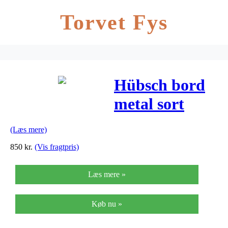
Torvet Fys
Hübsch bord
metal sort
(61x31xh41cm)
(Læs mere)
850
kr.
(Vis fragtpris)
Læs mere »
Køb nu »