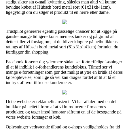
stadig sikrer sin e-mail kvittering, således man altid vil kunne
bevidne købet af Hübsch bord metal sort (61x31xh41cm),
ligegyldigt om du søger et produkt til en herre eller dame.
Trustpilot genererer egentlig passelige chancer for at kigge på
ganske mange tidligere konsumenters tanker og på grund af
dette stiller vi forslag om, at du bliver klogere på netbutikkens
ratings af Hübsch bord metal sort (61x31xh41cm) forinden du
færdiggør din shopping.
Facebook forærer dig ydermere sådan set fortræffelige løsninger
til at få indblik i e-forhandlerens kundefokus. Tilmed ser vi
mange e-forretninger som gør det muligt at ytre en kritik af deres
købsoplevelse, som lige så vel kan drages fordel af til at få et
indtryk af hvor tilfredse kunderne er.
Dette website er reklamefinansieret. Vi har aftaler med en del
butikker på nettet i form af at vi introducerer firmaernes
produkter, og tager imod honorar såfremt en af de besøgende på
vores website foretager et køb.
Oplysninger vedrørende tilbud og e-shops vedligeholdes fra tid