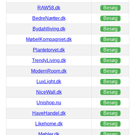
RAW58.dk
Besøg
BedreNætter.dk
Besøg
Bydahlliving.dk
Besøg
MøbelKompagniet.dk
Besøg
Plantetorvet.dk
Besøg
TrendyLiving.dk
Besøg
ModernRoom.dk
Besøg
LuxLight.dk
Besøg
NiceWall.dk
Besøg
Unishop.nu
Besøg
HaveHandel.dk
Besøg
Likehome.dk
Besøg
Møbler.dk
Besøg