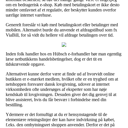
om en bedragerisk e-shop. Køb med betalingskort er ikke desto
mindre omfavnet af et regulativ, der beskytter kunden overfor
uærlige internet varehuse.
Generelt foreslår vi køb med betalingskort eller betalinger med
mobilen. Alternativt burde du anvende et afdragstilbud som fx
ViaBill, for så vidt du hellere vil afdrage betalingen over tid.
Inden folk handler hos en Hübsch e-forhandler bør man egentlig
læse netbutikkens handelsbetingelser, dog er det tit en
tidskrævende opgave.
Alternativet kunne derfor være at finde ud af hvorvidt online
butikken er e-mærket medlem, hvilket ofte er en tryghed om at
netshoppen forsvarer dansk lovgivning, udover at internet
virksomheden ofte undersøges af eksperter som har nøje
kendskab til lovgivningen. Desuden giver det dig genvej til at
blive assisteret, hvis du får besvær i forbindelse med din
bestilling.
Ydermere er det fornuftigt at du er hensynstagende til de
elementære retningslinjer der kan have indvirkning på købet,
f.eks. den ombytningsret shoppen anvender. Derfor er det på