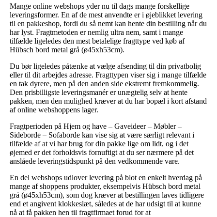
Mange online webshops yder nu til dags mange forskellige
leveringsformer. En af de mest anvendte er i øjeblikket levering
til en pakkeshop, fordi du så nemt kan hente din bestilling når du
har lyst. Fragtmetoden er nemlig ultra nem, samt i mange
tilfælde ligeledes den mest betalelige fragttype ved køb af
Hübsch bord metal grå (ø45xh53cm).
Du bør ligeledes påtænke at vælge afsending til din privatbolig
eller til dit arbejdes adresse. Fragttypen viser sig i mange tilfælde
en tak dyrere, men på den anden side ekstremt fremkommelig.
Den prisbilligste leveringsmanér er unægtelig selv at hente
pakken, men den mulighed kræver at du har bopæl i kort afstand
af online webshoppens lager.
Fragtperioden på Hjem og have – Gaveideer – Møbler –
Sideborde – Sofaborde kan vise sig at være særligt relevant i
tilfælde af at vi har brug for din pakke lige om lidt, og i det
øjemed er det forholdsvis fornuftigt at du ser nærmere på det
anslåede leveringstidspunkt på den vedkommende vare.
En del webshops udlover levering på blot en enkelt hverdag på
mange af shoppens produkter, eksempelvis Hübsch bord metal
grå (ø45xh53cm), som dog kræver at bestillingen laves tidligere
end et angivent klokkeslæt, således at de har udsigt til at kunne
nå at få pakken hen til fragtfirmaet forud for at