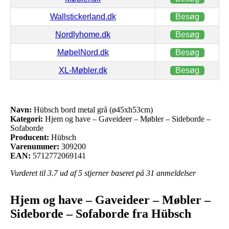
Wallstickerland.dk
Besøg
Nordlyhome.dk
Besøg
MøbelNord.dk
Besøg
XL-Møbler.dk
Besøg
Navn:
Hübsch bord metal grå (ø45xh53cm)
Kategori:
Hjem og have – Gaveideer – Møbler – Sideborde –
Sofaborde
Producent:
Hübsch
Varenummer:
309200
EAN:
5712772069141
Vurderet til
3.7
ud af 5 stjerner baseret på
31
anmeldelser
Hjem og have – Gaveideer – Møbler –
Sideborde – Sofaborde fra Hübsch