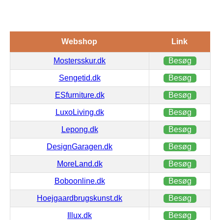
Webshop
Link
Mostersskur.dk
Besøg
Sengetid.dk
Besøg
ESfurniture.dk
Besøg
LuxoLiving.dk
Besøg
Lepong.dk
Besøg
DesignGaragen.dk
Besøg
MoreLand.dk
Besøg
Boboonline.dk
Besøg
Hoejgaardbrugskunst.dk
Besøg
Illux.dk
Besøg