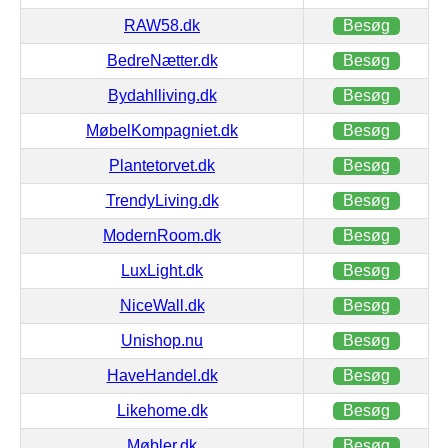
RAW58.dk
Besøg
BedreNætter.dk
Besøg
Bydahlliving.dk
Besøg
MøbelKompagniet.dk
Besøg
Plantetorvet.dk
Besøg
TrendyLiving.dk
Besøg
ModernRoom.dk
Besøg
LuxLight.dk
Besøg
NiceWall.dk
Besøg
Unishop.nu
Besøg
HaveHandel.dk
Besøg
Likehome.dk
Besøg
Møbler.dk
Besøg