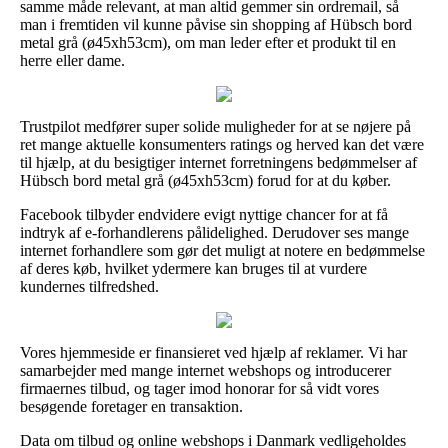
samme måde relevant, at man altid gemmer sin ordremail, så
man i fremtiden vil kunne påvise sin shopping af Hübsch bord
metal grå (ø45xh53cm), om man leder efter et produkt til en
herre eller dame.
Trustpilot medfører super solide muligheder for at se nøjere på
ret mange aktuelle konsumenters ratings og herved kan det være
til hjælp, at du besigtiger internet forretningens bedømmelser af
Hübsch bord metal grå (ø45xh53cm) forud for at du køber.
Facebook tilbyder endvidere evigt nyttige chancer for at få
indtryk af e-forhandlerens pålidelighed. Derudover ses mange
internet forhandlere som gør det muligt at notere en bedømmelse
af deres køb, hvilket ydermere kan bruges til at vurdere
kundernes tilfredshed.
Vores hjemmeside er finansieret ved hjælp af reklamer. Vi har
samarbejder med mange internet webshops og introducerer
firmaernes tilbud, og tager imod honorar for så vidt vores
besøgende foretager en transaktion.
Data om tilbud og online webshops i Danmark vedligeholdes