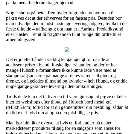
pakkemedarbejderne drager hjemad.
Nogle shops på nettet frembyder fragt uden gebyr, men tit
påkræves det at der erhverves for en fastsat pris. Desuden bør
man udvælge den mindst kostelige leveringsudgave, hvilket i de
fleste tilfælde – uafhængig om man er i Aarhus, Frederikssund
eller Haslev – er at få fragtmanden til at bringe din ordre til et
afhentningssted.
Det er jo efterhånden vældig let gængeligt for os alle at
analysere priser i blandt forskellige e-handler, og derfor har
mange Hübsch e-forhandlere ikke kunne lade være med at
stampe salgspriserne på mange af deres varer – til piger og
drenge, og ligeledes til mænd og kvinder – helt i bund, og endda
nogle gange garantere levering uden omkostninger.
Trods dette kan det til hver en tid være gunstigt at prøve enkelte
internet webshops efter tilbud på Hübsch bord metal grå
(ø45xh53cm) forud for at du gennemfører din bestilling, sådan at
du ikke er i tvivl om at opnå den prisbilligste pris.
Man bør blot ikke overse, at hvis en forhandler på nettet
markedsfører produkter til salg for en salgspris som anses for
kolossalt beskeden, så bør det mange gange være et fingerpeg