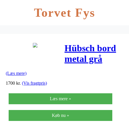
Torvet Fys
Hübsch bord
metal grå
(ø45xh53cm)
(Læs mere)
1700
kr.
(Vis fragtpris)
Læs mere »
Køb nu »