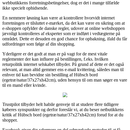
webbutikkens forretningsbetingelser, dog er det i mange tilfælde
ikke specielt ophidsende.
En nemmere løsning kan være at kontrollere hvorvidt internet
forretningen er tilsluttet e-mærket, da det kan være en sikring om at
e-shoppen opfylder de danske regler, udover at online webshoppen
jævnligt kontrolleres af eksperter som er indført i vedtægterne på
området. Dette er desuden en god chance for opbakning, ifald du får
udfordringer som følge af din shopping.
Yderligere er det godt at man er på vagt for de mest vitale
reglementer der kan influere på bestillingen, f.eks. hvilken
returpolitik internet selskabet tilbyder. På grund af dette er det også
relevant, at man altid gemmer ens e-mail kvittering, således man til
enhver tid kan bevidne sin bestilling af Hübsch bord
(egetræ/natur/37x27xh42cm), uden hensyn til om man søger en vare
til en mand eller kvinde.
Trustpilot tilbyder helt habile genveje til at studere flere tidligere
køberes synspunkter og derfor foreslår vi, at du beser netbutikkens
kritik af Hübsch bord (egetræ/natur/37x27xh42cm) forud for at du
shopper.
Facebook giver dig ydermere en del udmærkede metoder til at få