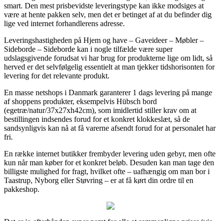
smart. Den mest prisbevidste leveringstype kan ikke modsiges at
være at hente pakken selv, men det er betinget af at du befinder dig
lige ved internet forhandlerens adresse.
Leveringshastigheden på Hjem og have – Gaveideer – Møbler –
Sideborde – Sideborde kan i nogle tilfælde være super
udslagsgivende forudsat vi har brug for produkterne lige om lidt, så
herved er det selvfølgelig essentielt at man tjekker tidshorisonten for
levering for det relevante produkt.
En masse netshops i Danmark garanterer 1 dags levering på mange
af shoppens produkter, eksempelvis Hübsch bord
(egetræ/natur/37x27xh42cm), som imidlertid stiller krav om at
bestillingen indsendes forud for et konkret klokkeslæt, så de
sandsynligvis kan nå at få varerne afsendt forud for at personalet har
fri.
En række internet butikker frembyder levering uden gebyr, men ofte
kun når man køber for et konkret beløb. Desuden kan man tage den
billigste mulighed for fragt, hvilket ofte – uafhængig om man bor i
Taastrup, Nyborg eller Støvring – er at få kørt din ordre til en
pakkeshop.