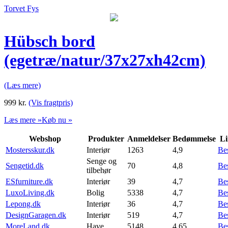
Torvet Fys
Hübsch bord
(egetræ/natur/37x27xh42cm)
(Læs mere)
999
kr.
(Vis fragtpris)
Læs mere »
Køb nu »
Webshop
Produkter
Anmeldelser
Bedømmelse
Li
Mostersskur.dk
Interiør
1263
4,9
Be
Senge og
Sengetid.dk
70
4,8
Be
tilbehør
ESfurniture.dk
Interiør
39
4,7
Be
LuxoLiving.dk
Bolig
5338
4,7
Be
Lepong.dk
Interiør
36
4,7
Be
DesignGaragen.dk
Interiør
519
4,7
Be
MoreLand.dk
Have
5148
4,65
Be