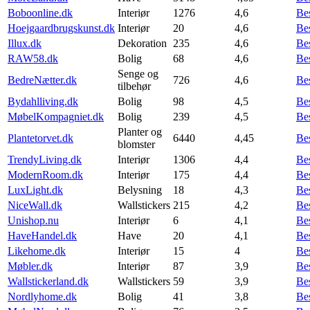
Boboonline.dk
Interiør
1276
4,6
Be
Hoejgaardbrugskunst.dk
Interiør
20
4,6
Be
Illux.dk
Dekoration
235
4,6
Be
RAW58.dk
Bolig
68
4,6
Be
Senge og
BedreNætter.dk
726
4,6
Be
tilbehør
Bydahlliving.dk
Bolig
98
4,5
Be
MøbelKompagniet.dk
Bolig
239
4,5
Be
Planter og
Plantetorvet.dk
6440
4,45
Be
blomster
TrendyLiving.dk
Interiør
1306
4,4
Be
ModernRoom.dk
Interiør
175
4,4
Be
LuxLight.dk
Belysning
18
4,3
Be
NiceWall.dk
Wallstickers
215
4,2
Be
Unishop.nu
Interiør
6
4,1
Be
HaveHandel.dk
Have
20
4,1
Be
Likehome.dk
Interiør
15
4
Be
Møbler.dk
Interiør
87
3,9
Be
Wallstickerland.dk
Wallstickers
59
3,9
Be
Nordlyhome.dk
Bolig
41
3,8
Be