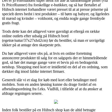
Det er jo efterhånden super nemt for alle at sammenligne priser (via
fx PriceRunner) fra forskellige e-butikker, og så har flertallet af
Hübsch internet forhandlere været presset til at at presse priserne på
specielt deres bedst i test produkter – til børn og babyer, og ligeledes
til mænd og kvinder – voldsomt, og endda nogle gange frembyde
gratis fragt.
Trods dette kan det alligevel være gavnligt at eftergå en række
online outlets efter udsalg på Hübsch bord
(egetræ/natur/37x27xh42cm) før du bestiller, så man er usvigeligt
sikker på at antage den skarpeste pris.
Du bør alligevel være obs på, at hvis en online forretning
annoncerer produkter til salg for en salgspris der er himmelråbende
god, så bør det mange gange være et bevis på en bedragerisk
netshop. Shopping med kort er imidlertid en del af en ordning, som
dækker dig imod falske internet firmaer.
Generelt slår vi et slag for køb med kort eller betalinger med
mobilen. Som en anden løsning kunne du drage fordel af en
afbetalingsordning fra f.eks. ViaBill, i tilfælde af at du ønsker at
afdrage regningen senere.
Inden folk bestiller på en Hübsch shop kan de altid betragte