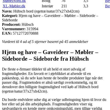
MøbelNord.dk
Bolig
76
3,5
Be
XL-Møbler.dk
Interiør
211
3,3
Be
Navn:
Hübsch bord (egetræ/natur/37x27xh42cm)
Kategori:
Hjem og have – Gaveideer – Møbler – Sideborde –
Sideborde
Producent:
Hübsch
Varenummer:
315994
EAN:
5712772070888
Vurderet til
4
ud af 5 stjerner baseret på
45
anmeldelser
Hjem og have – Gaveideer – Møbler –
Sideborde – Sideborde fra Hübsch
De fleste e-firmaer tildeler til alt held et stort udvalg af
fragtmuligheder. En favorit er i øjeblikket at afsende til en
pakkeshop, så du selv kan hente de bestilte produkter lige når det
passer dig. Fragtmetoden er altså særligt overkommelig, og tit
derudover den billigste fragtmulighed ved køb af Hübsch bord
(egetræ/natur/37x27xh42cm).
Du burde endvidere udse dig at vælge udbringning hjem til hvor du
bor eller ud på din arbejdsplads. Fragtmuligheden viser sig
sædvanligvis en kende mere omkostningsfuld, men tillige vældig