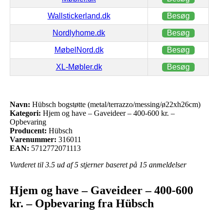
Wallstickerland.dk
Besøg
Nordlyhome.dk
Besøg
MøbelNord.dk
Besøg
XL-Møbler.dk
Besøg
Navn:
Hübsch bogstøtte (metal/terrazzo/messing/ø22xh26cm)
Kategori:
Hjem og have – Gaveideer – 400-600 kr. –
Opbevaring
Producent:
Hübsch
Varenummer:
316011
EAN:
5712772071113
Vurderet til
3.5
ud af 5 stjerner baseret på
15
anmeldelser
Hjem og have – Gaveideer – 400-600
kr. – Opbevaring fra Hübsch