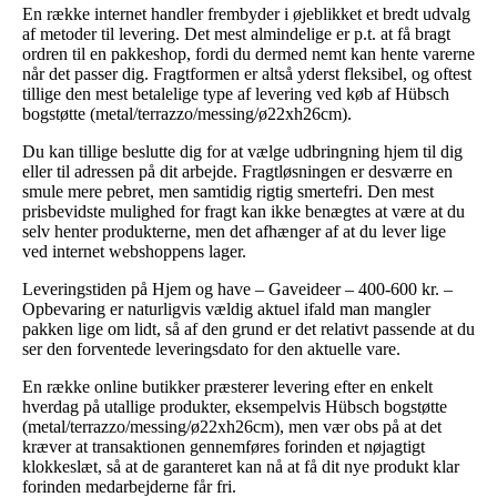
En række internet handler frembyder i øjeblikket et bredt udvalg
af metoder til levering. Det mest almindelige er p.t. at få bragt
ordren til en pakkeshop, fordi du dermed nemt kan hente varerne
når det passer dig. Fragtformen er altså yderst fleksibel, og oftest
tillige den mest betalelige type af levering ved køb af Hübsch
bogstøtte (metal/terrazzo/messing/ø22xh26cm).
Du kan tillige beslutte dig for at vælge udbringning hjem til dig
eller til adressen på dit arbejde. Fragtløsningen er desværre en
smule mere pebret, men samtidig rigtig smertefri. Den mest
prisbevidste mulighed for fragt kan ikke benægtes at være at du
selv henter produkterne, men det afhænger af at du lever lige
ved internet webshoppens lager.
Leveringstiden på Hjem og have – Gaveideer – 400-600 kr. –
Opbevaring er naturligvis vældig aktuel ifald man mangler
pakken lige om lidt, så af den grund er det relativt passende at du
ser den forventede leveringsdato for den aktuelle vare.
En række online butikker præsterer levering efter en enkelt
hverdag på utallige produkter, eksempelvis Hübsch bogstøtte
(metal/terrazzo/messing/ø22xh26cm), men vær obs på at det
kræver at transaktionen gennemføres forinden et nøjagtigt
klokkeslæt, så at de garanteret kan nå at få dit nye produkt klar
forinden medarbejderne får fri.