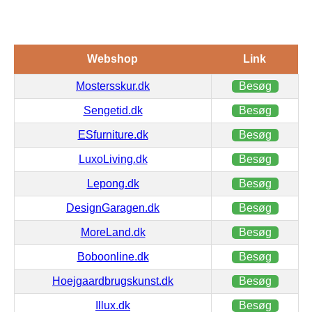
Webshop
Link
Mostersskur.dk
Besøg
Sengetid.dk
Besøg
ESfurniture.dk
Besøg
LuxoLiving.dk
Besøg
Lepong.dk
Besøg
DesignGaragen.dk
Besøg
MoreLand.dk
Besøg
Boboonline.dk
Besøg
Hoejgaardbrugskunst.dk
Besøg
Illux.dk
Besøg