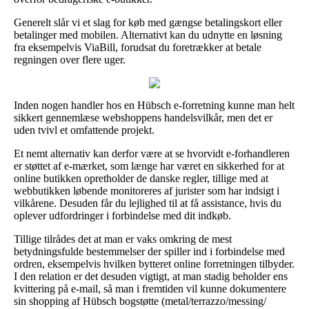
Generelt slår vi et slag for køb med gængse betalingskort eller
betalinger med mobilen. Alternativt kan du udnytte en løsning
fra eksempelvis ViaBill, forudsat du foretrækker at betale
regningen over flere uger.
Inden nogen handler hos en Hübsch e-forretning kunne man helt
sikkert gennemlæse webshoppens handelsvilkår, men det er
uden tvivl et omfattende projekt.
Et nemt alternativ kan derfor være at se hvorvidt e-forhandleren
er støttet af e-mærket, som længe har været en sikkerhed for at
online butikken opretholder de danske regler, tillige med at
webbutikken løbende monitoreres af jurister som har indsigt i
vilkårene. Desuden får du lejlighed til at få assistance, hvis du
oplever udfordringer i forbindelse med dit indkøb.
Tillige tilrådes det at man er vaks omkring de mest
betydningsfulde bestemmelser der spiller ind i forbindelse med
ordren, eksempelvis hvilken bytteret online forretningen tilbyder.
I den relation er det desuden vigtigt, at man stadig beholder ens
kvittering på e-mail, så man i fremtiden vil kunne dokumentere
sin shopping af Hübsch bogstøtte (metal/terrazzo/messing/