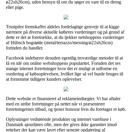
ø22xh26cm), uden hensyn til om du søger en vare til en dreng
eller pige.
Trustpilot fremskaffer aldeles fordelagtige genveje til at kigge
nærmere på diverse aktuelle køberes vurderinger og på grund af
dette er det at foretrække, at du tjekker netshoppens vurderinger
af Hübsch bogstøtte (metal/terrazzo/messing/ø22xh26cm)
forinden du handler.
Facebook indebærer desuden egentlig troværdige metoder til at
få en idé om online webshoppens popularitet. Foruden det ses
mange internet forretninger hvor det er muligt at udforme en
vurdering af købsoplevelsen, hvilket lige så vel burde bruges til
at fornemme tidligere kunders oplevelser.
Dette website er finansieret af reklameindtægter. Vi har aftaler
med en stribe forretninger på nettet når vi præsenterer
forretningernes tilbud, og tjener honorar hvis du foretager et køb.
Oplysninger vedrørende produkter og internet varehuse i
Danmark ajourføres ofte, men der gives ikke garantier imod
rettelser der kan være lavet efter seneste opdatering af