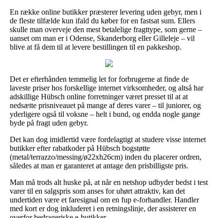
En række online butikker præsterer levering uden gebyr, men i
de fleste tilfælde kun ifald du køber for en fastsat sum. Ellers
skulle man overveje den mest betalelige fragttype, som gerne –
uanset om man er i Odense, Skanderborg eller Gilleleje – vil
blive at få dem til at levere bestillingen til en pakkeshop.
Det er efterhånden temmelig let for forbrugerne at finde de
laveste priser hos forskellige internet virksomheder, og altså har
adskillige Hübsch online forretninger været presset til at at
nedsætte prisniveauet på mange af deres varer – til juniorer, og
yderligere også til voksne – helt i bund, og endda nogle gange
byde på fragt uden gebyr.
Det kan dog imidlertid være fordelagtigt at studere visse internet
butikker efter rabatkoder på Hübsch bogstøtte
(metal/terrazzo/messing/ø22xh26cm) inden du placerer ordren,
således at man er garanteret at antage den prisbilligste pris.
Man må trods alt huske på, at når en netshop udbyder bedst i test
varer til en salgspris som anses for uhørt attraktiv, kan det
undertiden være et faresignal om en fup e-forhandler. Handler
med kort er dog inkluderet i en retningslinje, der assisterer en
overfor bedrageriske e-butikker.