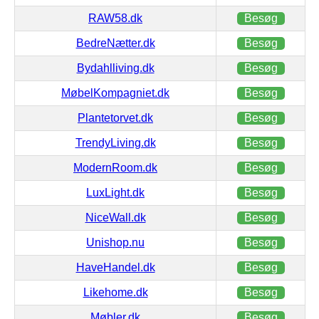
RAW58.dk
Besøg
BedreNætter.dk
Besøg
Bydahlliving.dk
Besøg
MøbelKompagniet.dk
Besøg
Plantetorvet.dk
Besøg
TrendyLiving.dk
Besøg
ModernRoom.dk
Besøg
LuxLight.dk
Besøg
NiceWall.dk
Besøg
Unishop.nu
Besøg
HaveHandel.dk
Besøg
Likehome.dk
Besøg
Møbler.dk
Besøg