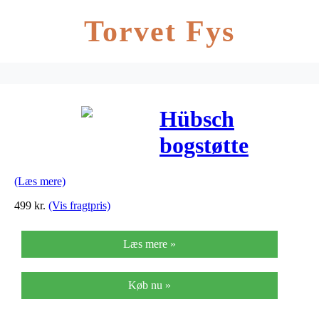
Torvet Fys
Hübsch
bogstøtte
(metal/terrazzo/
(Læs mere)
ø22xh26cm)
499
kr.
(Vis fragtpris)
Læs mere »
Køb nu »