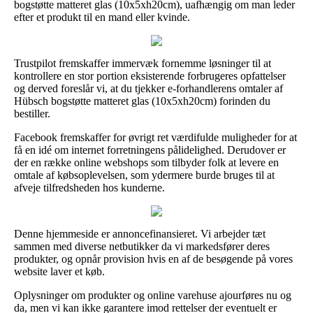
bogstøtte matteret glas (10x5xh20cm), uafhængig om man leder
efter et produkt til en mand eller kvinde.
Trustpilot fremskaffer immervæk fornemme løsninger til at
kontrollere en stor portion eksisterende forbrugeres opfattelser
og derved foreslår vi, at du tjekker e-forhandlerens omtaler af
Hübsch bogstøtte matteret glas (10x5xh20cm) forinden du
bestiller.
Facebook fremskaffer for øvrigt ret værdifulde muligheder for at
få en idé om internet forretningens pålidelighed. Derudover er
der en række online webshops som tilbyder folk at levere en
omtale af købsoplevelsen, som ydermere burde bruges til at
afveje tilfredsheden hos kunderne.
Denne hjemmeside er annoncefinansieret. Vi arbejder tæt
sammen med diverse netbutikker da vi markedsfører deres
produkter, og opnår provision hvis en af de besøgende på vores
website laver et køb.
Oplysninger om produkter og online varehuse ajourføres nu og
da, men vi kan ikke garantere imod rettelser der eventuelt er