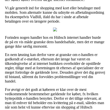
Vi går generelt ind for shopping med kort eller betalinger med
mobilen. Som alternativ kunne du udnytte en afbetalingsordning
fra eksempelvis ViaBill, ifald du har i sinde at afbetale
betalingen over en længere periode.
Forinden nogen handler hos en Hübsch internet handler burde
de på en vis måde granske dens handelsaftale, men det er mange
gange ikke særlig morsomt.
En nem løsning kan derfor være at granske om e-handlen er
godkendt af e-mærket, eftersom det længe har været en
tilkendegivelse af at internet butikken overholder de opstillede
regler, tillige med at forretningen tit efterses af specialister der er
meget fortrolige de gældende love. Desuden giver det dig genvej
til bistand, såfremt du forvoldes problemstillinger ved din
handel.
For øvrigt er det godt at køberen er klar over de mest
vedkommende bestemmelser gældende for købet, fx hvilken
byttepolitik e-handlen benytter. Derfor er det tillige relevant, at
man til enhver tid beholder ens kvittering på e-mail, således man
når som helst vil kunne eftervise sin shopping af Hübsch