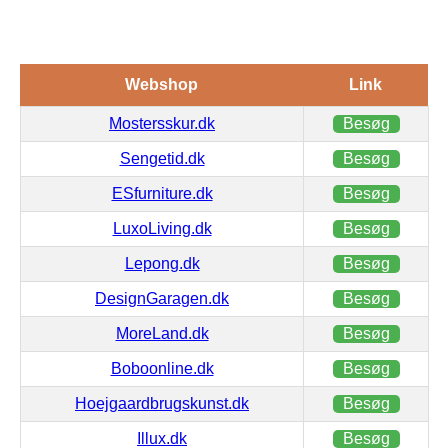
Webshop
Link
Mostersskur.dk
Besøg
Sengetid.dk
Besøg
ESfurniture.dk
Besøg
LuxoLiving.dk
Besøg
Lepong.dk
Besøg
DesignGaragen.dk
Besøg
MoreLand.dk
Besøg
Boboonline.dk
Besøg
Hoejgaardbrugskunst.dk
Besøg
Illux.dk
Besøg