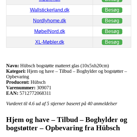
Wallstickerland.dk
Besøg
Nordlyhome.dk
Besøg
MøbelNord.dk
Besøg
XL-Møbler.dk
Besøg
Navn:
Hübsch bogstøtte matteret glas (10x5xh20cm)
Kategori:
Hjem og have – Tilbud – Boghylder og bogstøtter –
Opbevaring
Producent:
Hübsch
Varenummer:
309071
EAN:
5712772068311
Vurderet til
4.6
ud af 5 stjerner baseret på
40
anmeldelser
Hjem og have – Tilbud – Boghylder og
bogstøtter – Opbevaring fra Hübsch