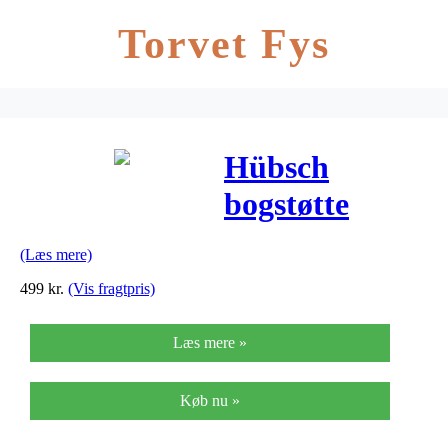
Torvet Fys
Hübsch
bogstøtte
matteret glas
(Læs mere)
(10x5xh20cm)
499
kr.
(Vis fragtpris)
Læs mere »
Køb nu »