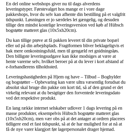
En del online webshops giver nu til dags alverdens
leveringstyper. Førstevalget hos mange er i vore dage
pakkeshops, hvor du selv kan afhente din bestilling på et valgfrit
tidspunkt. Løsningen er jo særdeles let gængelig, og desuden
tillige den mindst kostelige leveringsversion ved køb af Hübsch
bogstøtte matteret glas (10x5xh20cm).
Du kan tillige prøve at få pakken leveret til din private bopæl
eller ud på din arbejdsplads. Fragtformen bliver beklageligvis et
hak mere omkostningsfuld, men til gengæld ret gnidningsløs.
Den billigste leveringsudgave kan ikke modsiges at være at
hente varerne selv, hvilket beroer på at du lever i kort afstand af
e-forhandlerens tilholdssted.
Leveringshastigheden på Hjem og have – Tilbud – Boghylder
og bogstøtter – Opbevaring kan være ultra væsentlig forudsat du
absolut skal bruge din pakke om kort tid, så af den grund er det
virkelig relevant at du besigtiger den forventede leveringsdato
ved det respektive produkt.
En lang række internet selskaber udlover 1 dags levering på en
masse produkter, eksempelvis Hübsch bogstøtte matteret glas
(10x5xh20cm), men vær obs på at det antager at ordren placeres
tidligere end et fast tidspunkt, så at de har mulighed for at nå at
få de nye varer klargjort før lagerpersonalet drager hjemad.