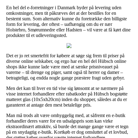
En hel del e-forretninger i Danmark byder på levering uden
omkostninger, men tit påkræves det at der bestilles for en
bestemt sum. Som alternativ kunne du foretrække den billigste
form for levering, der oftest – uafhængig om du er nær
Holstebro, Smørumnedre eller Hadsten – vil være at få kørt dine
produkter til et udleveringssted.
Det er jo ret smertefrit for købere at søge sig frem til priser på
diverse online selskaber, og ergo har en hel del Hübsch online
shops ikke kunne lade være med at sænke prisniveauet på
varerne – til drenge og piger, samt også til herrer og damer –
betragteligt, og endda nogle gange præstere fragt uden gebyr.
Men det kan til hver en tid vise sig lønsomt at se nærmere på
visse internet forhandlere efter rabatkoder på Hübsch bogstøtte
matteret glas (10x5xh20cm) inden du shopper, således at du er
garanteret at antage den mest betalelige pris.
Man må trods alt være omhyggelig med, at såfremt en e-butik
forhandler deres varer for en udsalgspris som kan virke
ekstraordinært attraktiv, så burde det mange gange være et tegn
på en snydagtig e-butik. Kortkøb er dog omsluttet af et lovbud,
der støtter køber overfor uægte internet forhandlere.