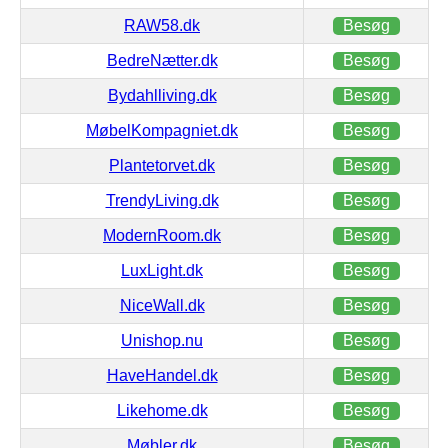
RAW58.dk
Besøg
BedreNætter.dk
Besøg
Bydahlliving.dk
Besøg
MøbelKompagniet.dk
Besøg
Plantetorvet.dk
Besøg
TrendyLiving.dk
Besøg
ModernRoom.dk
Besøg
LuxLight.dk
Besøg
NiceWall.dk
Besøg
Unishop.nu
Besøg
HaveHandel.dk
Besøg
Likehome.dk
Besøg
Møbler.dk
Besøg