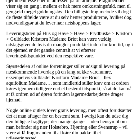
hjemmeadresse eller til adressen på dit arbejde. Fragtmetoden
viser sig en gang i mellem et hak mere omkostningsfuld, men til
gengæld meget gnidningsløs. Den billigste fragtmetode vil dog i
de fleste tilfælde være at du selv henter produkterne, hvilket dog
nødvendiggør at du lever nær netshoppens lager.
Leveringstiden på Hus og Have > Have > Prydbuske > Kristorn
> Gulbladet Kristtorn Madame Briot kan være vældig
udslagsgivende hvis du mangler produktet inden for kort tid, og i
det øjemed er det ganske centralt at vi efterser
leveringstidspunktet ved den respektive vare.
Størstedelen af online forretninger stiller udsigt til levering på
næstkommende hverdag på en lang række varenumre,
eksempelvis Gulbladet Kristtorn Madame Briot – Ilex
aquifolium Madame…, som imidlertid stiller krav om at ordren
køres igennem tidligere end et bestemt tidspunkt, så at de kan nå
at få ordren ud af døren forinden lagermedarbejderne drager
hjemad.
Nogle online outlets lover gratis levering, men oftest forudsætter
det at man aftager for en bestemt sum. I øvrigt kan du udse dig
den billigste fragttype, der mange gange – uden hensyn til om
man befinder sig nær Holstebro, Hjørring eller Svenstrup – vil
være at få fragtmanden til at køre din pakke til et
udleveringssted.