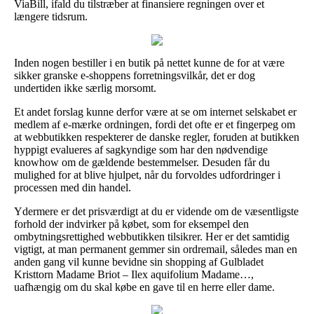
ViaBill, ifald du tilstræber at finansiere regningen over et
længere tidsrum.
Inden nogen bestiller i en butik på nettet kunne de for at være
sikker granske e-shoppens forretningsvilkår, det er dog
undertiden ikke særlig morsomt.
Et andet forslag kunne derfor være at se om internet selskabet er
medlem af e-mærke ordningen, fordi det ofte er et fingerpeg om
at webbutikken respekterer de danske regler, foruden at butikken
hyppigt evalueres af sagkyndige som har den nødvendige
knowhow om de gældende bestemmelser. Desuden får du
mulighed for at blive hjulpet, når du forvoldes udfordringer i
processen med din handel.
Ydermere er det prisværdigt at du er vidende om de væsentligste
forhold der indvirker på købet, som for eksempel den
ombytningsrettighed webbutikken tilsikrer. Her er det samtidig
vigtigt, at man permanent gemmer sin ordremail, således man en
anden gang vil kunne bevidne sin shopping af Gulbladet
Kristtorn Madame Briot – Ilex aquifolium Madame…,
uafhængig om du skal købe en gave til en herre eller dame.