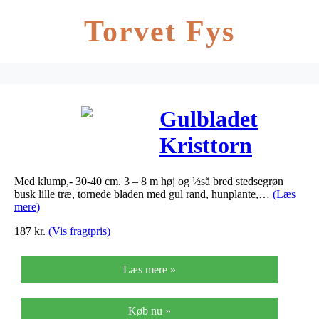
Torvet Fys
Gulbladet
Kristtorn
Madame Briot
Med klump,- 30-40 cm. 3 – 8 m høj og ½så bred stedsegrøn
– Ilex
busk lille træ, tornede bladen med gul rand, hunplante,…
(Læs
mere)
aquifolium
187
kr.
(Vis fragtpris)
Madame…
Læs mere »
Køb nu »