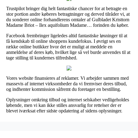
Trustpilot bringer dig helt fantastiske chancer for at betragte en
stor portion andre køberes betragtninger og derved tilråder vi, at
du sonderer online forhandlerens omtaler af Gulbladet Kristtorn
Madame Briot – Ilex aquifolium Madame… forinden du køber.
Facebook frembringer ligeledes altid fantastiske løsninger til at
få kendskab til online shoppens kundefokus. I øvrigt ses en
række online butikker hvor det er muligt at meddele en
anmeldelse af deres køb, hvilket lige så vel burde anvendes til at
tage stilling til kundernes tilfredshed.
Vores website finansieres af reklamer. Vi arbejder sammen med
massevis af internet virksomheder da vi fremviser deres tilbud,
og indhenter kommission såfremt du foretager en bestilling.
Oplysninger omkring tilbud og internet selskaber vedligeholdes
løbende, men vi kan ikke stilles ansvarlig for rettelser der er
blevet iværksat efter sidste opdatering af sidens oplysninger.