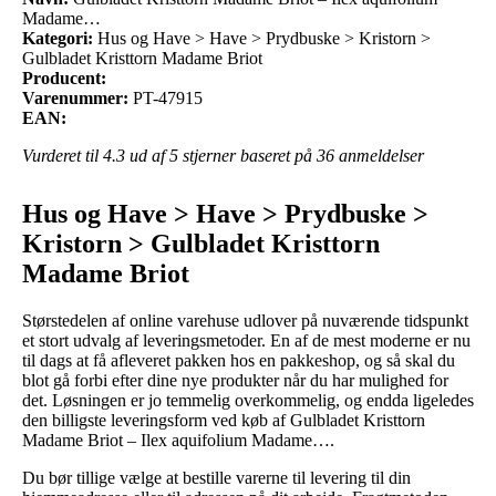
Madame…
Kategori:
Hus og Have > Have > Prydbuske > Kristorn >
Gulbladet Kristtorn Madame Briot
Producent:
Varenummer:
PT-47915
EAN:
Vurderet til
4.3
ud af 5 stjerner baseret på
36
anmeldelser
Hus og Have > Have > Prydbuske >
Kristorn > Gulbladet Kristtorn
Madame Briot
Størstedelen af online varehuse udlover på nuværende tidspunkt
et stort udvalg af leveringsmetoder. En af de mest moderne er nu
til dags at få afleveret pakken hos en pakkeshop, og så skal du
blot gå forbi efter dine nye produkter når du har mulighed for
det. Løsningen er jo temmelig overkommelig, og endda ligeledes
den billigste leveringsform ved køb af Gulbladet Kristtorn
Madame Briot – Ilex aquifolium Madame….
Du bør tillige vælge at bestille varerne til levering til din