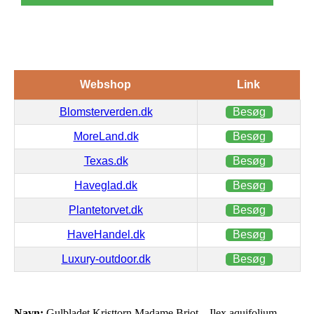
Webshop
Link
Blomsterverden.dk
Besøg
MoreLand.dk
Besøg
Texas.dk
Besøg
Haveglad.dk
Besøg
Plantetorvet.dk
Besøg
HaveHandel.dk
Besøg
Luxury-outdoor.dk
Besøg
Navn:
Gulbladet Kristtorn Madame Briot – Ilex aquifolium