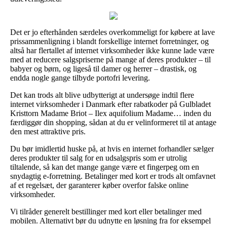
Det er jo efterhånden særdeles overkommeligt for købere at lave
prissammenligning i blandt forskellige internet forretninger, og
altså har flertallet af internet virksomheder ikke kunne lade være
med at reducere salgspriserne på mange af deres produkter – til
babyer og børn, og ligeså til damer og herrer – drastisk, og
endda nogle gange tilbyde portofri levering.
Det kan trods alt blive udbytterigt at undersøge indtil flere
internet virksomheder i Danmark efter rabatkoder på Gulbladet
Kristtorn Madame Briot – Ilex aquifolium Madame… inden du
færdiggør din shopping, sådan at du er velinformeret til at antage
den mest attraktive pris.
Du bør imidlertid huske på, at hvis en internet forhandler sælger
deres produkter til salg for en udsalgspris som er utrolig
tiltalende, så kan det mange gange være et fingerpeg om en
snydagtig e-forretning. Betalinger med kort er trods alt omfavnet
af et regelsæt, der garanterer køber overfor falske online
virksomheder.
Vi tilråder generelt bestillinger med kort eller betalinger med
mobilen. Alternativt bør du udnytte en løsning fra for eksempel