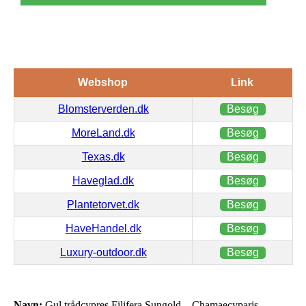
Webshop
Link
Blomsterverden.dk
Besøg
MoreLand.dk
Besøg
Texas.dk
Besøg
Haveglad.dk
Besøg
Plantetorvet.dk
Besøg
HaveHandel.dk
Besøg
Luxury-outdoor.dk
Besøg
Navn:
Gul trådcypres Filifera Sungold – Chamaecyparis