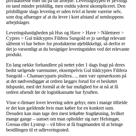
privatadresse eller ud på dit arbejde. Leveringstypen er jævnligt
en tand mindre prisbillig, men endda yderst ukompliceret. Den
prisbilligste slags levering er uden tvivl at hente varerne selv,
som dog afhænger af at du lever i kort afstand af netshoppens
arbejdslager.
Leveringshastigheden på Hus og Have > Have > Nåletræer >
Cypres > Gul trådcypres Filifera Sungold er jo særligt relevant
såfremt vi har behov for produkterne øjeblikkeligt, så derfor er
det jo væsentligt at du besigtiger leveringstiden ved det relevante
produkt.
En lang række forhandlere på nettet yder 1 dags fragt på deres
bedst sælgende varenumre, eksempelvis Gul trådcypres Filifera
Sungold – Chamaecyparis pisifera…, men vær opmærksom på
at det nødvendiggør at ordren lægges forud for et besluttet
tidspunkt, med det formål at de har mulighed for at nå at få
ordren afsendt før de logistikansatte har fyraften.
Visse e-firmaer lover levering uden gebyr, men i mange tilfælde
er det kun gældende hvis man køber for en konkret sum.
Desuden kan man tage den mest letkøbte fragtløsning, hvilket
mange gange – uanset om man opholder sig nær Helsingør,
Grenaa eller Lystrup – vil blive at få fragtmanden til at bringe
bestillingen til et udleveringssted.