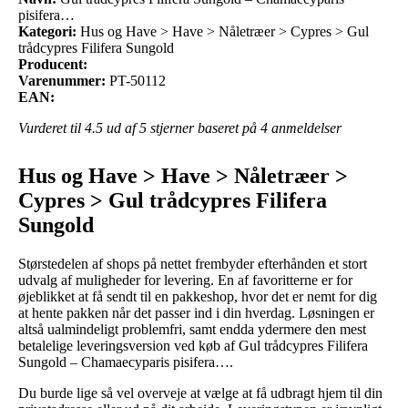
pisifera…
Kategori:
Hus og Have > Have > Nåletræer > Cypres > Gul
trådcypres Filifera Sungold
Producent:
Varenummer:
PT-50112
EAN:
Vurderet til
4.5
ud af 5 stjerner baseret på
4
anmeldelser
Hus og Have > Have > Nåletræer >
Cypres > Gul trådcypres Filifera
Sungold
Størstedelen af shops på nettet frembyder efterhånden et stort
udvalg af muligheder for levering. En af favoritterne er for
øjeblikket at få sendt til en pakkeshop, hvor det er nemt for dig
at hente pakken når det passer ind i din hverdag. Løsningen er
altså ualmindeligt problemfri, samt endda ydermere den mest
betalelige leveringsversion ved køb af Gul trådcypres Filifera
Sungold – Chamaecyparis pisifera….
Du burde lige så vel overveje at vælge at få udbragt hjem til din