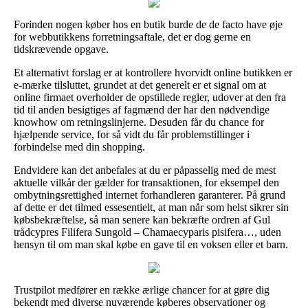
Forinden nogen køber hos en butik burde de de facto have øje
for webbutikkens forretningsaftale, det er dog gerne en
tidskrævende opgave.
Et alternativt forslag er at kontrollere hvorvidt online butikken er
e-mærke tilsluttet, grundet at det generelt er et signal om at
online firmaet overholder de opstillede regler, udover at den fra
tid til anden besigtiges af fagmænd der har den nødvendige
knowhow om retningslinjerne. Desuden får du chance for
hjælpende service, for så vidt du får problemstillinger i
forbindelse med din shopping.
Endvidere kan det anbefales at du er påpasselig med de mest
aktuelle vilkår der gælder for transaktionen, for eksempel den
ombytningsrettighed internet forhandleren garanterer. På grund
af dette er det tilmed essesentielt, at man når som helst sikrer sin
købsbekræftelse, så man senere kan bekræfte ordren af Gul
trådcypres Filifera Sungold – Chamaecyparis pisifera…, uden
hensyn til om man skal købe en gave til en voksen eller et barn.
Trustpilot medfører en række ærlige chancer for at gøre dig
bekendt med diverse nuværende køberes observationer og