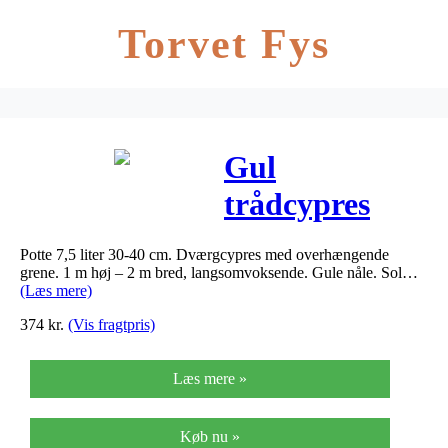
Torvet Fys
Gul
trådcypres
Filifera
Potte 7,5 liter 30-40 cm. Dværgcypres med overhængende
Sungold –
grene. 1 m høj – 2 m bred, langsomvoksende. Gule nåle. Sol…
(Læs mere)
Chamaecyparis
374
kr.
(Vis fragtpris)
pisifera…
Læs mere »
Køb nu »