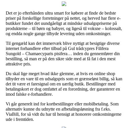
Det er jo efterhånden ultra smart for købere at finde de bedste
priser på forskellige forretninger på nettet, og herved har flere e-
butikker fundet det uundgåeligt at mindske udsalgspriserne på
produkterne – til børn og babyer, og ligeså til voksne – kolossalt,
og endda nogle gange tilbyde levering uden omkostninger.
Til gengæld kan det immervæk blive nyttigt at besigtige diverse
internet forhandlere efter tilbud på Gul trådcypres Filifera
Sungold – Chamaecyparis pisifera… inden du gennemfører din
bestilling, så man er på den sikre side med at få fat i den mest
attraktive pris.
Du skal lige meget hvad ikke glemme, at hvis en online shop
tilbyder en vare til en udsalgspris som er grænseløst billig, så kan
det tit være et faresignal om en uærlig butik. Bestillinger med
betalingskort er dog omfattet af en forordning, der garanterer en
imod falske e-forhandlere.
Vi går generelt ind for kortbestillinger eller mobilbetaling. Som
alternativ kunne du udnytte en afbetalingsløsning fra f.eks.
ViaBill, for så vidt du har til hensigt at honorere omkostningerne
ude i fremtiden.