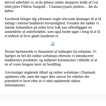
derved anbefaler vi, at du tjekker online shoppens kritik af Gul
trådcypres Filifera Sungold – Chamaecyparis pisifera… før du
køber.
Facebook bringer dig ydermere nogle relevante løsninger til at få
indsigt i internet butikkens troværdighed. Foruden det møder vi
faktisk forhandlere på nettet hvor folk kan offentliggøre en
anmeldelse af ordreforløbet, som også burde tages i brug til at få
et indtryk af hvor glade kunderne er.
Denne hjemmeside er finansieret af indtægter fra reklamer. Vi
hjælper en hel del online webshops eftersom vi introducerer
butikkernes produkter, og indtjener kommission i tilfælde af at
en af vores brugere laver en bestilling.
Anvisninger angående tilbud og online webshops i Danmark
opdateres ofte, men der tages ikke ansvar for rettelser der
potentielt er lavet efter at vi sidst opdaterede sidens
informationer.