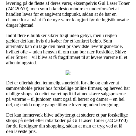
levering på de fleste af deres varer, eksempelvis Gul Laser Toner
(74C20Y0), men som ikke desto mindre er underforstået at
handlen laves før et angivent tidspunkt, sådan at de har en
chance for at nå at få de nye varer klargjort før de logistikansatte
drager hjemad.
Indtil flere e-butikker sikrer fragt uden gebyr, men i reglen
gælder det kun hvis du køber for et konkret beløb. Som
alternativ kan du tage den mest prisbevidste leveringsmetode,
hvilket ofte – uden hensyn til om man bor nær Roskilde, Skive
eller Struer – vil blive at få fragtfirmaet til at levere varerne til et
afhentningssted.
Det er efterhånden temmelig smertefrit for alle og enhver at
sammenholde priser hos forskellige online firmaer, og herved har
utallige shops på nettet været nødt til at nedskære salgspriserne
på varerne – til juniorer, samt også til herrer og damer – en hel
del, og endda nogle gange tilbyde levering uden beregning.
Det kan immervæk blive udbytterigt at studere et par forskellige
shops på nettet efter rabatkoder på Gul Laser Toner (74C20Y0)
før du færdiggør din shopping, sådan at man er tryg ved at få
den laveste pris.