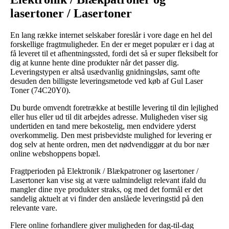
lasertoner / Lasertoner
En lang række internet selskaber foreslår i vore dage en hel del
forskellige fragtmuligheder. En der er meget populær er i dag at
få leveret til et afhentningssted, fordi det så er super fleksibelt for
dig at kunne hente dine produkter når det passer dig.
Leveringstypen er altså usædvanlig gnidningsløs, samt ofte
desuden den billigste leveringsmetode ved køb af Gul Laser
Toner (74C20Y0).
Du burde omvendt foretrække at bestille levering til din lejlighed
eller hus eller ud til dit arbejdes adresse. Muligheden viser sig
undertiden en tand mere bekostelig, men endvidere yderst
overkommelig. Den mest prisbevidste mulighed for levering er
dog selv at hente ordren, men det nødvendiggør at du bor nær
online webshoppens bopæl.
Fragtperioden på Elektronik / Blækpatroner og lasertoner /
Lasertoner kan vise sig at være ualmindeligt relevant ifald du
mangler dine nye produkter straks, og med det formål er det
sandelig aktuelt at vi finder den anslåede leveringstid på den
relevante vare.
Flere online forhandlere giver muligheden for dag-til-dag