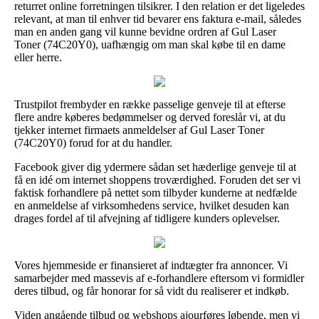
returret online forretningen tilsikrer. I den relation er det ligeledes
relevant, at man til enhver tid bevarer ens faktura e-mail, således
man en anden gang vil kunne bevidne ordren af Gul Laser
Toner (74C20Y0), uafhængig om man skal købe til en dame
eller herre.
Trustpilot frembyder en række passelige genveje til at efterse
flere andre køberes bedømmelser og derved foreslår vi, at du
tjekker internet firmaets anmeldelser af Gul Laser Toner
(74C20Y0) forud for at du handler.
Facebook giver dig ydermere sådan set hæderlige genveje til at
få en idé om internet shoppens troværdighed. Foruden det ser vi
faktisk forhandlere på nettet som tilbyder kunderne at nedfælde
en anmeldelse af virksomhedens service, hvilket desuden kan
drages fordel af til afvejning af tidligere kunders oplevelser.
Vores hjemmeside er finansieret af indtægter fra annoncer. Vi
samarbejder med massevis af e-forhandlere eftersom vi formidler
deres tilbud, og får honorar for så vidt du realiserer et indkøb.
Viden angående tilbud og webshops ajourføres løbende, men vi