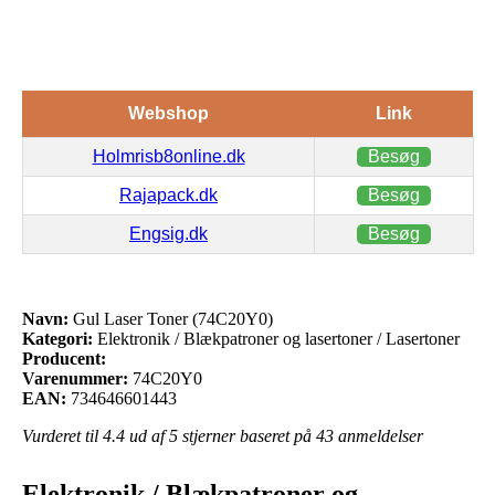
Webshop
Link
Holmrisb8online.dk
Besøg
Rajapack.dk
Besøg
Engsig.dk
Besøg
Navn:
Gul Laser Toner (74C20Y0)
Kategori:
Elektronik / Blækpatroner og lasertoner / Lasertoner
Producent:
Varenummer:
74C20Y0
EAN:
734646601443
Vurderet til
4.4
ud af 5 stjerner baseret på
43
anmeldelser
Elektronik / Blækpatroner og