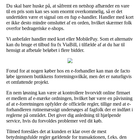
Du skal bare huske på, at såfremt en netshop afhænder en vare
til en pris som kan ses som enormt overkommelig, så er det
undertiden være et signal om en fup e-handler. Handler med kort
er ikke desto mindre omsluttet af en orden, hvilket skærmer folk
overfor bedrageriske e-shops.
Vi anbefaler handler med kort eller MobilePay. Som et alternativ
kan du bruge et tilbud fra fx ViaBill, i tilfælde af at du har til
hensigt at afbetale beløbet i flere bidder.
Forud for at nogen køber hos en e-forhandler kan man de facto
løbe igennem butikkens forretningsvilkår, men det er naturligvis
et omfattende projekt.
En nem løsning kan være at kontrollere hvorvidt online firmaet
er medlem af e-mærke ordningen, hvilket bør være en påvisning
af at e-forretningen opfylder de officielle regler, tillige med at e-
forhandleren rutinemæssigt undersøges af fagfolk der er indført i
reglerne på området. Det giver dig anledning til hjælpende
service, hvis du forvoldes problemer ved dit køb.
Tilmed foreslåes det at kunden er klar over de mest
betydningsfulde regler gældende for transaktionen, f.eks. den