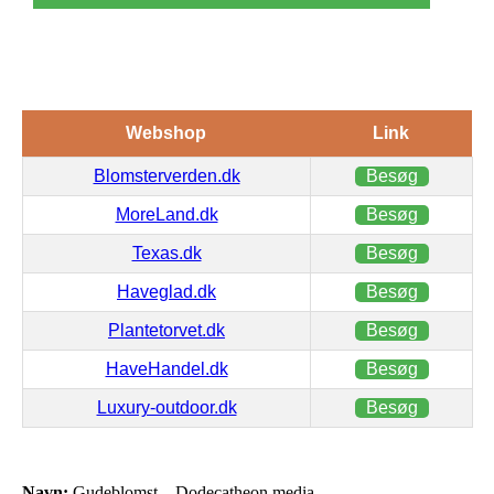
Webshop
Link
Blomsterverden.dk
Besøg
MoreLand.dk
Besøg
Texas.dk
Besøg
Haveglad.dk
Besøg
Plantetorvet.dk
Besøg
HaveHandel.dk
Besøg
Luxury-outdoor.dk
Besøg
Navn:
Gudeblomst – Dodecatheon media