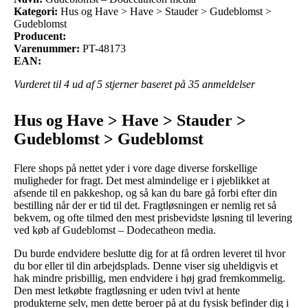
Kategori:
Hus og Have > Have > Stauder > Gudeblomst >
Gudeblomst
Producent:
Varenummer:
PT-48173
EAN:
Vurderet til
4
ud af 5 stjerner baseret på
35
anmeldelser
Hus og Have > Have > Stauder >
Gudeblomst > Gudeblomst
Flere shops på nettet yder i vore dage diverse forskellige
muligheder for fragt. Det mest almindelige er i øjeblikket at
afsende til en pakkeshop, og så kan du bare gå forbi efter din
bestilling når der er tid til det. Fragtløsningen er nemlig ret så
bekvem, og ofte tilmed den mest prisbevidste løsning til levering
ved køb af Gudeblomst – Dodecatheon media.
Du burde endvidere beslutte dig for at få ordren leveret til hvor
du bor eller til din arbejdsplads. Denne viser sig uheldigvis et
hak mindre prisbillig, men endvidere i høj grad fremkommelig.
Den mest letkøbte fragtløsning er uden tvivl at hente
produkterne selv, men dette beroer på at du fysisk befinder dig i