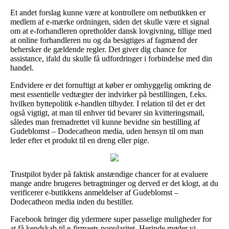
Et andet forslag kunne være at kontrollere om netbutikken er
medlem af e-mærke ordningen, siden det skulle være et signal
om at e-forhandleren opretholder dansk lovgivning, tillige med
at online forhandleren nu og da besigtiges af fagmænd der
behersker de gældende regler. Det giver dig chance for
assistance, ifald du skulle få udfordringer i forbindelse med din
handel.
Endvidere er det fornuftigt at køber er omhyggelig omkring de
mest essentielle vedtægter der indvirker på bestillingen, f.eks.
hvilken byttepolitik e-handlen tilbyder. I relation til det er det
også vigtigt, at man til enhver tid bevarer sin kvitteringsmail,
således man fremadrettet vil kunne bevidne sin bestilling af
Gudeblomst – Dodecatheon media, uden hensyn til om man
leder efter et produkt til en dreng eller pige.
Trustpilot byder på faktisk anstændige chancer for at evaluere
mange andre brugeres betragtninger og derved er det klogt, at du
verificerer e-butikkens anmeldelser af Gudeblomst –
Dodecatheon media inden du bestiller.
Facebook bringer dig ydermere super passelige muligheder for
at få kendskab til e-firmaets popularitet. Herinde møder vi