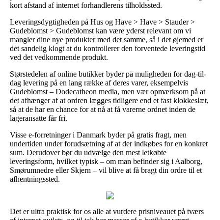
kort afstand af internet forhandlerens tilholdssted.
Leveringsdygtigheden på Hus og Have > Have > Stauder >
Gudeblomst > Gudeblomst kan være yderst relevant om vi
mangler dine nye produkter med det samme, så i det øjemed er
det sandelig klogt at du kontrollerer den forventede leveringstid
ved det vedkommende produkt.
Størstedelen af online butikker byder på muligheden for dag-til-
dag levering på en lang række af deres varer, eksempelvis
Gudeblomst – Dodecatheon media, men vær opmærksom på at
det afhænger af at ordren lægges tidligere end et fast klokkeslæt,
så at de har en chance for at nå at få varerne ordnet inden de
lageransatte får fri.
Visse e-forretninger i Danmark byder på gratis fragt, men
undertiden under forudsætning af at der indkøbes for en konkret
sum. Derudover bør du udvælge den mest letkøbte
leveringsform, hvilket typisk – om man befinder sig i Aalborg,
Smørumnedre eller Skjern – vil blive at få bragt din ordre til et
afhentningssted.
Det er ultra praktisk for os alle at vurdere prisniveauet på tværs