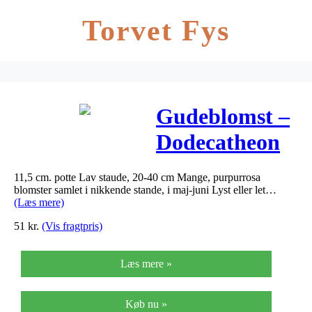
Torvet Fys
Gudeblomst –
Dodecatheon
media
11,5 cm. potte Lav staude, 20-40 cm Mange, purpurrosa
blomster samlet i nikkende stande, i maj-juni Lyst eller let…
(Læs mere)
51
kr.
(Vis fragtpris)
Læs mere »
Køb nu »