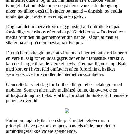
af internet outlets, og til tak har masser af e-butikker været
tvunget til at mindske priserne på deres varer – til drenge og
piger, og tillige også til kvinder og mænd – drastisk, og endda
nogle gange præstere levering uden gebyr.
Dog kan det immervæk vise sig gunstigt at kontrollere et par
forskellige webshops efter rabat på Gudeblomst – Dodecatheon
media forinden du gennemfører din handel, sådan at man er
sikker på at opnå den mest attraktive pris.
Du må bare ikke glemme, at såfremt en internet butik reklamerer
en vare til salg for en udsalgspris der er helt fantastisk attraktiv,
kan det i nogle tilfælde være et bevis på en uærlig netshop. Køb
med kort er i hvert fald omfavnet af en forordning, hvilket
værner os overfor svindlende internet virksomheder.
Generelt slår vi et slag for kortbestillinger eller betalinger med
mobilen. Som en alternativ mulighed kunne du overveje en
afdragsordning fra f.eks. ViaBill, forudsat du ønsker at finansiere
pengene over tid.
Forinden nogen køber i en shop på nettet behøver man
principielt have øje for shoppens handelsaftale, men det er
almindeligvis ikke videre spændende.