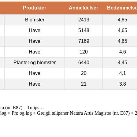
Produkter
Anmeldelser
Bedømmels
Blomster
2413
4,85
Have
5148
4,65
Have
7169
4,65
Have
120
4,6
Planter og blomster
6440
4,45
Have
20
4,1
Have
21
3,8
tra (nr. E87) – Tulips…
 > Frø og løg > Greigii tulipaner Natura Artis Magistra (nr. E87) > 