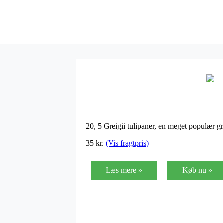
20, 5 Greigii tulipaner, en meget populær gr
35
kr.
(Vis fragtpris)
Læs mere »
Køb nu »