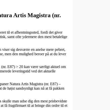
tura Artis Magistra (nr.
et til et afhentningssted, fordi det giver
atisk, samt ofte ydermere den mest betalelige
n viser sig desværre en anelse mere pebret,
ne, men den mulighed beroer på at du lever
 (nr. E87) > 20 kan være særligt aktuel om
imerede leveringstid ved det aktuelle
lipaner Natura Artis Magistra (nr. E87) –
at de højst sandsynligt kan nå at få pakken
ers skulle man udse dig den mest prisbevidste
å fragtfirmaet til at bringe din ordre til et