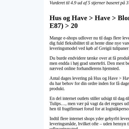
Vurderet til
4.9
ud af 5 stjerner baseret på
3
Hus og Have > Have > Bloms
E87) > 20
Mange e-shops udlover nu til dags flere leve
dig fuld fleksibilitet til at hente dine nye 
leveringsmodel ved køb af Greigii tulipaner
Du burde endvidere tænke over at få produkte
men endda i høj grad smertefri. Den mest be
nærved online forhandlerens hjemsted.
Antal dages levering på Hus og Have > Have
du har behov for din ordre inden for få dage
produkt.
En del internet outlets stiller udsigt til da
Tulips…, men vær på vagt da det regnes ud fr
hen til fragtfirmaet forud for at logistikperso
Indtil flere internet shops yder gebyrfri le
leveringsmåde, hvilket ofte – uden hensyn til
udleveringssted.