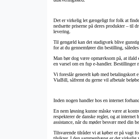
Det er virkelig let gængeligt for folk at find
nedsætte priserne på deres produkter – til 
levering.
Til gengæld kan det stadigvæk blive gunstigt
for at du gennemfører din bestilling, sålede
Man bør dog være opmærksom på, at ifald en 
en varsel om en fup e-handler. Bestillinger 
Vi foreslår generelt køb med betalingskort
ViaBill, såfremt du gerne vil afbetale beløb
Inden nogen handler hos en internet forhandl
En nem løsning kunne måske være at kontrol
respekterer de danske regler, og at internet
assistance, når du møder besvær med din bes
Tilsvarende tilråder vi at køber er på vagt f
tilsikrer. I den sammenhæng er det virkelig