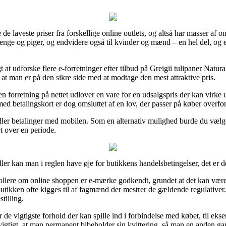
e de laveste priser fra forskellige online outlets, og altså har masser af 
drenge og piger, og endvidere også til kvinder og mænd – en hel del, og
 at udforske flere e-forretninger efter tilbud på Greigii tulipaner Natu
s at man er på den sikre side med at modtage den mest attraktive pris.
forretning på nettet udlover en vare for en udsalgspris der kan virke u
med betalingskort er dog omsluttet af en lov, der passer på køber overfo
 eller betalinger med mobilen. Som en alternativ mulighed burde du væl
et over en periode.
er kan man i reglen have øje for butikkens handelsbetingelser, det er d
lere om online shoppen er e-mærke godkendt, grundet at det kan være e
 butikken ofte kigges til af fagmænd der mestrer de gældende regulative
tilling.
or de vigtigste forhold der kan spille ind i forbindelse med købet, til e
 vigtigt, at man permanent bibeholder sin kvittering, så man en anden ga