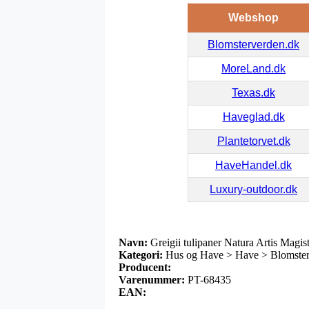
Webshop
Blomsterverden.dk
MoreLand.dk
Texas.dk
Haveglad.dk
Plantetorvet.dk
HaveHandel.dk
Luxury-outdoor.dk
Navn:
Greigii tulipaner Natura Artis Magis
Kategori:
Hus og Have > Have > Blomsterløg
Producent:
Varenummer:
PT-68435
EAN: