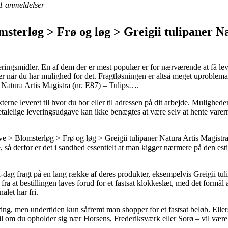
1
anmeldelser
terløg > Frø og løg > Greigii tulipaner Na
ringsmidler. En af dem der er mest populær er for nærværende at få lever
varer når du har mulighed for det. Fragtløsningen er altså meget uproblem
 Natura Artis Magistra (nr. E87) – Tulips….
rne leveret til hvor du bor eller til adressen på dit arbejde. Mulighede
talelige leveringsudgave kan ikke benægtes at være selv at hente varer
 > Blomsterløg > Frø og løg > Greigii tulipaner Natura Artis Magistra
, så derfor er det i sandhed essentielt at man kigger nærmere på den est
g-til-dag fragt på en lang række af deres produkter, eksempelvis Greigii tu
a at bestillingen laves forud for et fastsat klokkeslæt, med det formål 
nalet har fri.
vering, men undertiden kun såfremt man shopper for et fastsat beløb. Ell
 om du opholder sig nær Horsens, Frederiksværk eller Sorø – vil være at f