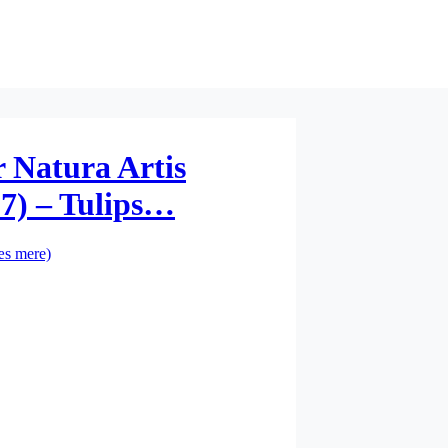
r Natura Artis
87) – Tulips…
æs mere)