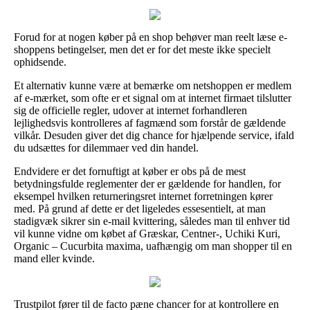
Forud for at nogen køber på en shop behøver man reelt læse e-
shoppens betingelser, men det er for det meste ikke specielt
ophidsende.
Et alternativ kunne være at bemærke om netshoppen er medlem
af e-mærket, som ofte er et signal om at internet firmaet tilslutter
sig de officielle regler, udover at internet forhandleren
lejlighedsvis kontrolleres af fagmænd som forstår de gældende
vilkår. Desuden giver det dig chance for hjælpende service, ifald
du udsættes for dilemmaer ved din handel.
Endvidere er det fornuftigt at køber er obs på de mest
betydningsfulde reglementer der er gældende for handlen, for
eksempel hvilken returneringsret internet forretningen kører
med. På grund af dette er det ligeledes essesentielt, at man
stadigvæk sikrer sin e-mail kvittering, således man til enhver tid
vil kunne vidne om købet af Græskar, Centner-, Uchiki Kuri,
Organic – Cucurbita maxima, uafhængig om man shopper til en
mand eller kvinde.
Trustpilot fører til de facto pæne chancer for at kontrollere en