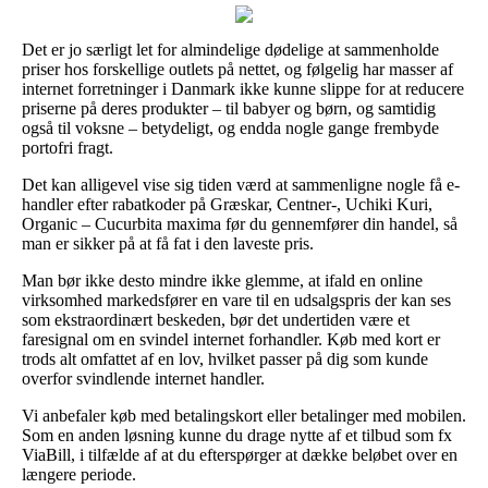
Det er jo særligt let for almindelige dødelige at sammenholde
priser hos forskellige outlets på nettet, og følgelig har masser af
internet forretninger i Danmark ikke kunne slippe for at reducere
priserne på deres produkter – til babyer og børn, og samtidig
også til voksne – betydeligt, og endda nogle gange frembyde
portofri fragt.
Det kan alligevel vise sig tiden værd at sammenligne nogle få e-
handler efter rabatkoder på Græskar, Centner-, Uchiki Kuri,
Organic – Cucurbita maxima før du gennemfører din handel, så
man er sikker på at få fat i den laveste pris.
Man bør ikke desto mindre ikke glemme, at ifald en online
virksomhed markedsfører en vare til en udsalgspris der kan ses
som ekstraordinært beskeden, bør det undertiden være et
faresignal om en svindel internet forhandler. Køb med kort er
trods alt omfattet af en lov, hvilket passer på dig som kunde
overfor svindlende internet handler.
Vi anbefaler køb med betalingskort eller betalinger med mobilen.
Som en anden løsning kunne du drage nytte af et tilbud som fx
ViaBill, i tilfælde af at du efterspørger at dække beløbet over en
længere periode.