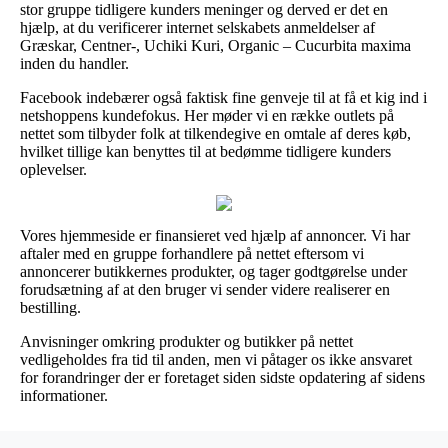
stor gruppe tidligere kunders meninger og derved er det en
hjælp, at du verificerer internet selskabets anmeldelser af
Græskar, Centner-, Uchiki Kuri, Organic – Cucurbita maxima
inden du handler.
Facebook indebærer også faktisk fine genveje til at få et kig ind i
netshoppens kundefokus. Her møder vi en række outlets på
nettet som tilbyder folk at tilkendegive en omtale af deres køb,
hvilket tillige kan benyttes til at bedømme tidligere kunders
oplevelser.
Vores hjemmeside er finansieret ved hjælp af annoncer. Vi har
aftaler med en gruppe forhandlere på nettet eftersom vi
annoncerer butikkernes produkter, og tager godtgørelse under
forudsætning af at den bruger vi sender videre realiserer en
bestilling.
Anvisninger omkring produkter og butikker på nettet
vedligeholdes fra tid til anden, men vi påtager os ikke ansvaret
for forandringer der er foretaget siden sidste opdatering af sidens
informationer.