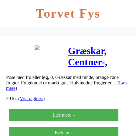
Torvet Fys
Græskar,
Centner-,
Uchiki Kuri,
Pose med frø eller løg, 0, Græskar med runde, orange-røde
Organic –
frugter. Frugtkødet er mørkt gult. Halvmodne frugter er…
(Læs
mere)
Cucurbita
29
kr.
(Vis fragtpris)
maxima
Læs mere »
Køb nu »