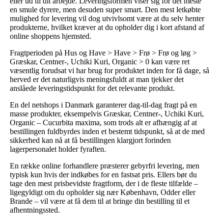
eller ud til dit arbejde. Leveringsformen viser sig for det meste
en smule dyrere, men desuden super smart. Den mest letkøbte
mulighed for levering vil dog utvivlsomt være at du selv henter
produkterne, hvilket kræver at du opholder dig i kort afstand af
online shoppens hjemsted.
Fragtperioden på Hus og Have > Have > Frø > Frø og løg >
Græskar, Centner-, Uchiki Kuri, Organic > 0 kan være ret
væsentlig forudsat vi har brug for produktet inden for få dage, så
herved er det naturligvis meningsfuldt at man tjekker det
anslåede leveringstidspunkt for det relevante produkt.
En del netshops i Danmark garanterer dag-til-dag fragt på en
masse produkter, eksempelvis Græskar, Centner-, Uchiki Kuri,
Organic – Cucurbita maxima, som trods alt er afhængig af at
bestillingen fuldbyrdes inden et bestemt tidspunkt, så at de med
sikkerhed kan nå at få bestillingen klargjort forinden
lagerpersonalet holder fyraften.
En række online forhandlere præsterer gebyrfri levering, men
typisk kun hvis der indkøbes for en fastsat pris. Ellers bør du
tage den mest prisbevidste fragtform, der i de fleste tilfælde –
ligegyldigt om du opholder sig nær København, Odder eller
Brande – vil være at få dem til at bringe din bestilling til et
afhentningssted.