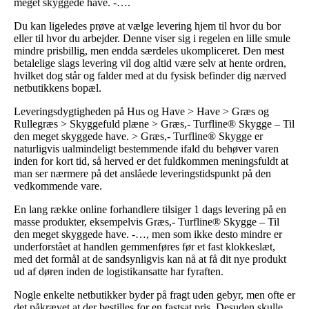
meget skyggede have. -….
Du kan ligeledes prøve at vælge levering hjem til hvor du bor
eller til hvor du arbejder. Denne viser sig i regelen en lille smule
mindre prisbillig, men endda særdeles ukompliceret. Den mest
betalelige slags levering vil dog altid være selv at hente ordren,
hvilket dog står og falder med at du fysisk befinder dig nærved
netbutikkens bopæl.
Leveringsdygtigheden på Hus og Have > Have > Græs og
Rullegræs > Skyggefuld plæne > Græs,- Turfline® Skygge – Til
den meget skyggede have. > Græs,- Turfline® Skygge er
naturligvis ualmindeligt bestemmende ifald du behøver varen
inden for kort tid, så herved er det fuldkommen meningsfuldt at
man ser nærmere på det anslåede leveringstidspunkt på den
vedkommende vare.
En lang række online forhandlere tilsiger 1 dags levering på en
masse produkter, eksempelvis Græs,- Turfline® Skygge – Til
den meget skyggede have. -…, men som ikke desto mindre er
underforstået at handlen gemmenføres før et fast klokkeslæt,
med det formål at de sandsynligvis kan nå at få dit nye produkt
ud af døren inden de logistikansatte har fyraften.
Nogle enkelte netbutikker byder på fragt uden gebyr, men ofte er
det påkrævet at der bestilles for en fastsat pris. Desuden skulle