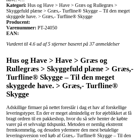
Kategori:
Hus og Have > Have > Græs og Rullegræs >
Skyggefuld plæne > Græs,- Turfline® Skygge – Til den meget
skyggede have. > Græs,- Turfline® Skygge
Producent:
Varenummer:
PT-24050
EAN:
Vurderet til
4.6
ud af 5 stjerner baseret på
37
anmeldelser
Hus og Have > Have > Græs og
Rullegræs > Skyggefuld plæne > Græs,-
Turfline® Skygge – Til den meget
skyggede have. > Græs,- Turfline®
Skygge
Adskillige firmaer på nettet foreslår i dag et hav af forskellige
leveringstyper. En der er meget almindelig er for øjeblikket at få
bragt ordren til en pakkeshop, hvor du så selv henter de købte
varer på et selvvalgt tidspunkt. Metoden er nemlig ekstremt
fremkommelig, og desuden ydermere den mest betalelige
leveringsversion ved køb af Græs,- Turfline® Skygge – Til den