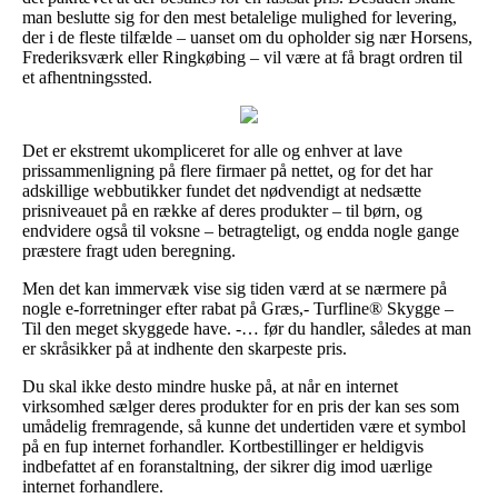
man beslutte sig for den mest betalelige mulighed for levering,
der i de fleste tilfælde – uanset om du opholder sig nær Horsens,
Frederiksværk eller Ringkøbing – vil være at få bragt ordren til
et afhentningssted.
Det er ekstremt ukompliceret for alle og enhver at lave
prissammenligning på flere firmaer på nettet, og for det har
adskillige webbutikker fundet det nødvendigt at nedsætte
prisniveauet på en række af deres produkter – til børn, og
endvidere også til voksne – betragteligt, og endda nogle gange
præstere fragt uden beregning.
Men det kan immervæk vise sig tiden værd at se nærmere på
nogle e-forretninger efter rabat på Græs,- Turfline® Skygge –
Til den meget skyggede have. -… før du handler, således at man
er skråsikker på at indhente den skarpeste pris.
Du skal ikke desto mindre huske på, at når en internet
virksomhed sælger deres produkter for en pris der kan ses som
umådelig fremragende, så kunne det undertiden være et symbol
på en fup internet forhandler. Kortbestillinger er heldigvis
indbefattet af en foranstaltning, der sikrer dig imod uærlige
internet forhandlere.