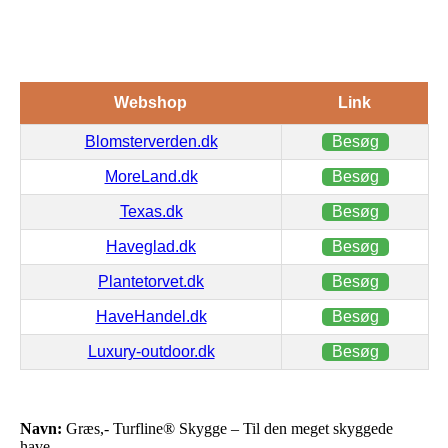
Webshop
Link
Blomsterverden.dk
Besøg
MoreLand.dk
Besøg
Texas.dk
Besøg
Haveglad.dk
Besøg
Plantetorvet.dk
Besøg
HaveHandel.dk
Besøg
Luxury-outdoor.dk
Besøg
Navn:
Græs,- Turfline® Skygge – Til den meget skyggede
have. -…