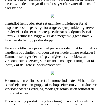
have. -…, uden hensyn til om du søger efter varer til en mand
eller kvinde.
Trustpilot frembyder stort set gavnlige muligheder for at
inspicere adskillige øvrige forbrugeres synspunkter og herved
tilråder vi, at du ser nærmere på e-firmaets bedømmelser af
Græs,- Turfline® Skygge – Til den meget skyggede have. -…
forinden du færdiggør din shopping.
Facebook tilbyder også en del pæne metoder til at få indblik i e-
handlens popularitet. Foruden det ses nogle online selskaber i
Danmark som gør det muligt at afgive en anmeldelse af
virksomhedens service, som desuden må tages i brug til at få et
indtryk af tidligere kunders oplevelser.
Hjemmesiden er finansieret af annonceindtægter. Vi har et fast
samarbejde med en gruppe af e-shops eftersom vi introducerer
virksomhedernes varer, og modtager kommission forudsat du
udfører et indkøb.
Fakta omkring produkter og forretninger på nettet opdateres