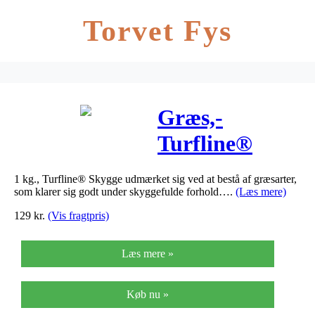
Torvet Fys
Græs,-
Turfline®
Skygge – Til
1 kg., Turfline® Skygge udmærket sig ved at bestå af græsarter,
den meget
som klarer sig godt under skyggefulde forhold….
(Læs mere)
skyggede have.
129
kr.
(Vis fragtpris)
-…
Læs mere »
Køb nu »