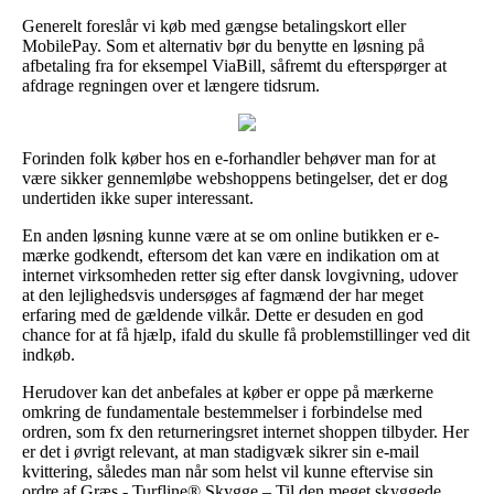
Generelt foreslår vi køb med gængse betalingskort eller
MobilePay. Som et alternativ bør du benytte en løsning på
afbetaling fra for eksempel ViaBill, såfremt du efterspørger at
afdrage regningen over et længere tidsrum.
Forinden folk køber hos en e-forhandler behøver man for at
være sikker gennemløbe webshoppens betingelser, det er dog
undertiden ikke super interessant.
En anden løsning kunne være at se om online butikken er e-
mærke godkendt, eftersom det kan være en indikation om at
internet virksomheden retter sig efter dansk lovgivning, udover
at den lejlighedsvis undersøges af fagmænd der har meget
erfaring med de gældende vilkår. Dette er desuden en god
chance for at få hjælp, ifald du skulle få problemstillinger ved dit
indkøb.
Herudover kan det anbefales at køber er oppe på mærkerne
omkring de fundamentale bestemmelser i forbindelse med
ordren, som fx den returneringsret internet shoppen tilbyder. Her
er det i øvrigt relevant, at man stadigvæk sikrer sin e-mail
kvittering, således man når som helst vil kunne eftervise sin
ordre af Græs,- Turfline® Skygge – Til den meget skyggede