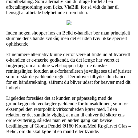
mobilbetaling. Som alternativ kan du drage fordel af en
afbetalingsordning som f.eks. ViaBill, for så vidt du har til
hensigt at afbetale beløbet ude i fremtiden.
Inden nogen shopper hos en Belid e-handler bør man principielt
skimme dens handelsvilkår, men det er uden tvivl ikke specielt
ophidsende.
Et nemmere alternativ kunne derfor være at finde ud af hvorvidt
e-handlen er e-mærke godkendt, da det længe har været et
fingerpeg om at online webshoppen føjer de danske
retningslinjer, foruden at e-forhandleren jævnligt ses til af jurister
som forstår de gældende regler. Derudover tilbydes du chance
for en håndsrækning, såfremt du bliver udsat for besvær med dit
indkøb.
Ligeledes foreslåes det at kunden er påpasselig med de
grundlæggende vedtægter gældende for transaktionen, som for
eksempel den returpolitik virksomheden kører med. I den
relation er det samtidig vigtigt, at man til enhver tid sikrer ens
ordrekvittering, således man en anden gang kan bevise
bestillingen af Gloria Pendel Ø160 Krom/Med Røgfarvet Glas –
Belid, om du skal købe til en mand eller kvinde.