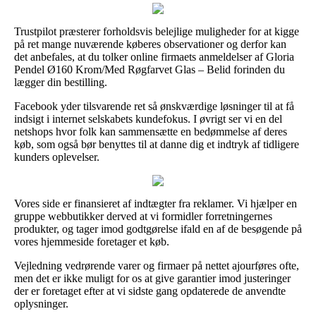
Trustpilot præsterer forholdsvis belejlige muligheder for at kigge
på ret mange nuværende køberes observationer og derfor kan
det anbefales, at du tolker online firmaets anmeldelser af Gloria
Pendel Ø160 Krom/Med Røgfarvet Glas – Belid forinden du
lægger din bestilling.
Facebook yder tilsvarende ret så ønskværdige løsninger til at få
indsigt i internet selskabets kundefokus. I øvrigt ser vi en del
netshops hvor folk kan sammensætte en bedømmelse af deres
køb, som også bør benyttes til at danne dig et indtryk af tidligere
kunders oplevelser.
Vores side er finansieret af indtægter fra reklamer. Vi hjælper en
gruppe webbutikker derved at vi formidler forretningernes
produkter, og tager imod godtgørelse ifald en af de besøgende på
vores hjemmeside foretager et køb.
Vejledning vedrørende varer og firmaer på nettet ajourføres ofte,
men det er ikke muligt for os at give garantier imod justeringer
der er foretaget efter at vi sidste gang opdaterede de anvendte
oplysninger.