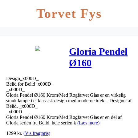
Torvet Fys
Gloria Pendel
Ø160
Krom/Med
Design_x000D_
Røgfarvet
Belid for Belid_x000D_
_x000D_
Glas – Belid
Gloria Pendel Ø160 Krom/Med Røgfarvet Glas er en virkelig
smuk lampe i et klassisk design med moderne træk – Designet af
Belid. _x000D_
_x000D_
Gloria Pendel Ø160 Krom/Med Røgfarvet Glas er en del af
Gloria serien fra Belid. hele serien k
(Læs mere)
1299
kr.
(Vis fragtpris)