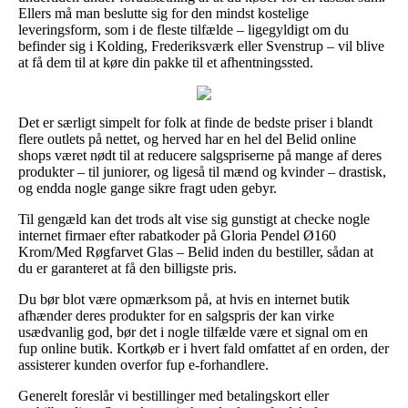
Ellers må man beslutte sig for den mindst kostelige
leveringsform, som i de fleste tilfælde – ligegyldigt om du
befinder sig i Kolding, Frederiksværk eller Svenstrup – vil blive
at få dem til at køre din pakke til et afhentningssted.
Det er særligt simpelt for folk at finde de bedste priser i blandt
flere outlets på nettet, og herved har en hel del Belid online
shops været nødt til at reducere salgspriserne på mange af deres
produkter – til juniorer, og ligeså til mænd og kvinder – drastisk,
og endda nogle gange sikre fragt uden gebyr.
Til gengæld kan det trods alt vise sig gunstigt at checke nogle
internet firmaer efter rabatkoder på Gloria Pendel Ø160
Krom/Med Røgfarvet Glas – Belid inden du bestiller, sådan at
du er garanteret at få den billigste pris.
Du bør blot være opmærksom på, at hvis en internet butik
afhænder deres produkter for en salgspris der kan virke
usædvanlig god, bør det i nogle tilfælde være et signal om en
fup online butik. Kortkøb er i hvert fald omfattet af en orden, der
assisterer kunden overfor fup e-forhandlere.
Generelt foreslår vi bestillinger med betalingskort eller