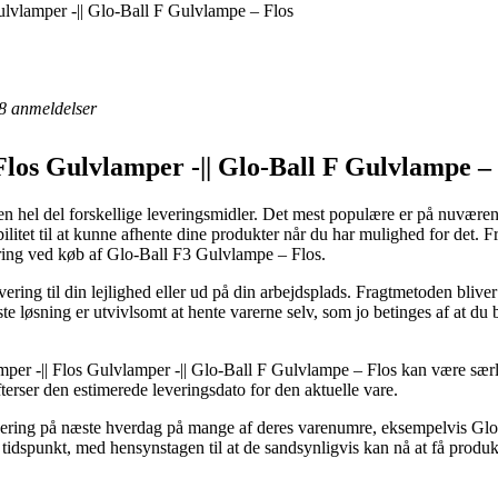
ulvlamper -|| Glo-Ball F Gulvlampe – Flos
8
anmeldelser
Flos Gulvlamper -|| Glo-Ball F Gulvlampe – 
n hel del forskellige leveringsmidler. Det mest populære er på nuværen
ilitet til at kunne afhente dine produkter når du har mulighed for det. F
ering ved køb af Glo-Ball F3 Gulvlampe – Flos.
ring til din lejlighed eller ud på din arbejdsplads. Fragtmetoden blive
te løsning er utvivlsomt at hente varerne selv, som jo betinges af at du 
per -|| Flos Gulvlamper -|| Glo-Ball F Gulvlampe – Flos kan være særli
 efterser den estimerede leveringsdato for den aktuelle vare.
vering på næste hverdag på mange af deres varenumre, eksempelvis Glo
et tidspunkt, med hensynstagen til at de sandsynligvis kan nå at få produk