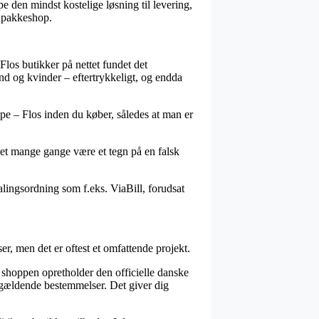
e den mindst kostelige løsning til levering,
n pakkeshop.
 Flos butikker på nettet fundet det
ænd og kvinder – eftertrykkeligt, og endda
mpe – Flos inden du køber, således at man er
r det mange gange være et tegn på en falsk
talingsordning som f.eks. ViaBill, forudsat
r, men det er oftest et omfattende projekt.
e shoppen opretholder den officielle danske
 gældende bestemmelser. Det giver dig