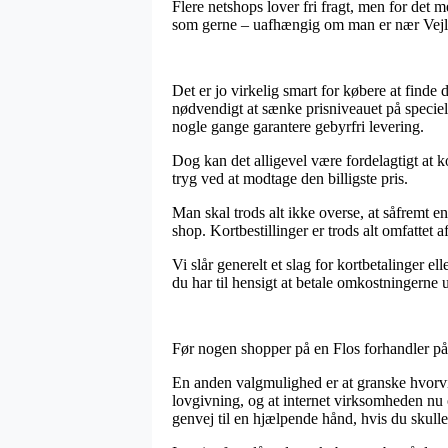
Flere netshops lover fri fragt, men for det 
som gerne – uafhængig om man er nær Vejle, 
Det er jo virkelig smart for købere at finde 
nødvendigt at sænke prisniveauet på specielt 
nogle gange garantere gebyrfri levering.
Dog kan det alligevel være fordelagtigt at k
tryg ved at modtage den billigste pris.
Man skal trods alt ikke overse, at såfremt e
shop. Kortbestillinger er trods alt omfattet 
Vi slår generelt et slag for kortbetalinger 
du har til hensigt at betale omkostningerne 
Før nogen shopper på en Flos forhandler på n
En anden valgmulighed er at granske hvorvidt
lovgivning, og at internet virksomheden n
genvej til en hjælpende hånd, hvis du skull