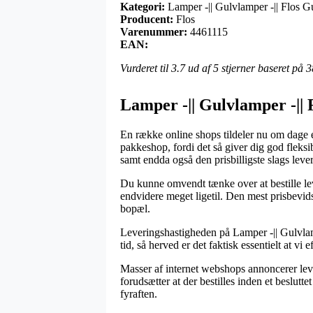
Kategori:
Lamper -|| Gulvlamper -|| Flos G
Producent:
Flos
Varenummer:
4461115
EAN:
Vurderet til
3.7
ud af 5 stjerner baseret på
3
Lamper -|| Gulvlamper -|| 
En række online shops tildeler nu om dage e
pakkeshop, fordi det så giver dig god fleksib
samt endda også den prisbilligste slags lev
Du kunne omvendt tænke over at bestille leve
endvidere meget ligetil. Den mest prisbevids
bopæl.
Leveringshastigheden på Lamper -|| Gulvlam
tid, så herved er det faktisk essentielt at vi
Masser af internet webshops annoncerer le
forudsætter at der bestilles inden et beslutt
fyraften.