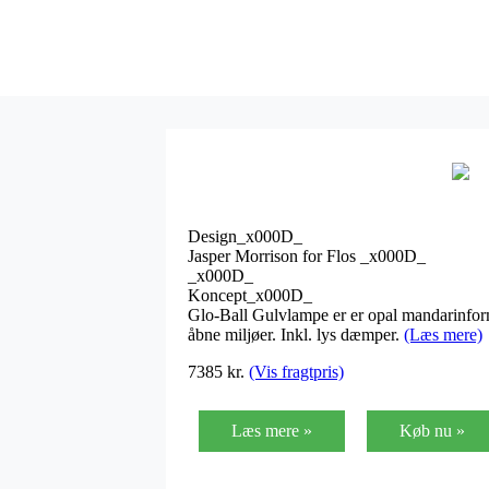
Design_x000D_
Jasper Morrison for Flos _x000D_
_x000D_
Koncept_x000D_
Glo-Ball Gulvlampe er er opal mandarinform
åbne miljøer. Inkl. lys dæmper.
(Læs mere)
7385
kr.
(Vis fragtpris)
Læs mere »
Køb nu »