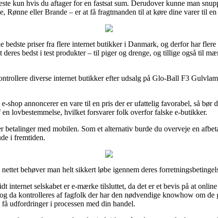
meste kun hvis du aftager for en fastsat sum. Derudover kunne man snupp
Rønne eller Brande – er at få fragtmanden til at køre dine varer til e
de bedste priser fra flere internet butikker i Danmark, og derfor har flere
deres bedst i test produkter – til piger og drenge, og tillige også til m
ontrollere diverse internet butikker efter udsalg på Glo-Ball F3 Gulvla
n e-shop annoncerer en vare til en pris der er ufattelig favorabel, så bø
af en lovbestemmelse, hvilket forsvarer folk overfor falske e-butikker.
eller betalinger med mobilen. Som et alternativ burde du overveje en afbe
ude i fremtiden.
ettet behøver man helt sikkert løbe igennem deres forretningsbetingelse
 internet selskabet er e-mærke tilsluttet, da det er et bevis på at onlin
u og da kontrolleres af fagfolk der har den nødvendige knowhow om de
e få udfordringer i processen med din handel.