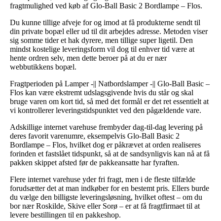
fragtmulighed ved køb af Glo-Ball Basic 2 Bordlampe – Flos.
Du kunne tillige afveje for og imod at få produkterne sendt til
din private bopæl eller ud til dit arbejdes adresse. Metoden viser
sig somme tider et hak dyrere, men tillige super ligetil. Den
mindst kostelige leveringsform vil dog til enhver tid være at
hente ordren selv, men dette beroer på at du er nær
webbutikkens bopæl.
Fragtperioden på Lamper -|| Natbordslamper -|| Glo-Ball Basic –
Flos kan være ekstremt udslagsgivende hvis du står og skal
bruge varen om kort tid, så med det formål er det ret essentielt at
vi kontrollerer leveringstidspunktet ved den pågældende vare.
Adskillige internet varehuse frembyder dag-til-dag levering på
deres favorit varenumre, eksempelvis Glo-Ball Basic 2
Bordlampe – Flos, hvilket dog er påkrævet at orden realiseres
forinden et fastslået tidspunkt, så at de sandsynligvis kan nå at få
pakken skippet afsted før de pakkeansatte har fyraften.
Flere internet varehuse yder fri fragt, men i de fleste tilfælde
forudsætter det at man indkøber for en bestemt pris. Ellers burde
du vælge den billigste leveringsløsning, hvilket oftest – om du
bor nær Roskilde, Skive eller Sorø – er at få fragtfirmaet til at
levere bestillingen til en pakkeshop.