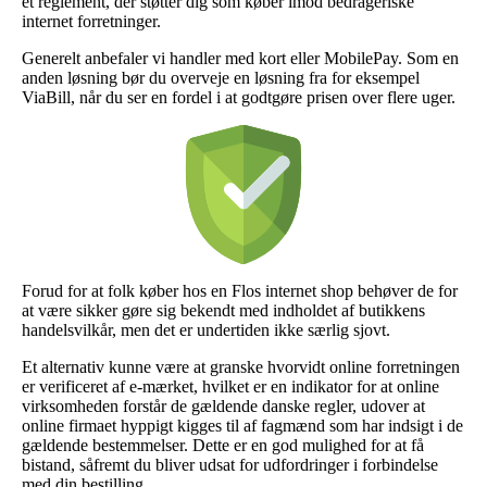
et reglement, der støtter dig som køber imod bedrageriske
internet forretninger.
Generelt anbefaler vi handler med kort eller MobilePay. Som en
anden løsning bør du overveje en løsning fra for eksempel
ViaBill, når du ser en fordel i at godtgøre prisen over flere uger.
Forud for at folk køber hos en Flos internet shop behøver de for
at være sikker gøre sig bekendt med indholdet af butikkens
handelsvilkår, men det er undertiden ikke særlig sjovt.
Et alternativ kunne være at granske hvorvidt online forretningen
er verificeret af e-mærket, hvilket er en indikator for at online
virksomheden forstår de gældende danske regler, udover at
online firmaet hyppigt kigges til af fagmænd som har indsigt i de
gældende bestemmelser. Dette er en god mulighed for at få
bistand, såfremt du bliver udsat for udfordringer i forbindelse
med din bestilling.