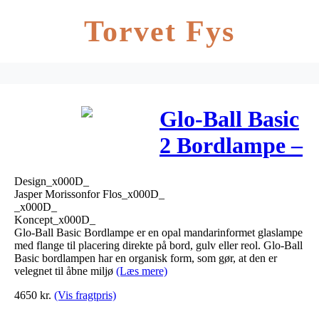
Torvet Fys
Glo-Ball Basic
2 Bordlampe –
Flos
Design_x000D_
Jasper Morissonfor Flos_x000D_
_x000D_
Koncept_x000D_
Glo-Ball Basic Bordlampe er en opal mandarinformet glaslampe
med flange til placering direkte på bord, gulv eller reol. Glo-Ball
Basic bordlampen har en organisk form, som gør, at den er
velegnet til åbne miljø
(Læs mere)
4650
kr.
(Vis fragtpris)