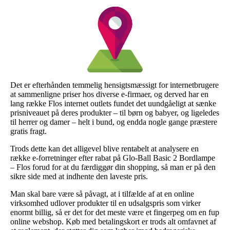
Det er efterhånden temmelig hensigtsmæssigt for internetbrugere
at sammenligne priser hos diverse e-firmaer, og derved har en
lang række Flos internet outlets fundet det uundgåeligt at sænke
prisniveauet på deres produkter – til børn og babyer, og ligeledes
til herrer og damer – helt i bund, og endda nogle gange præstere
gratis fragt.
Trods dette kan det alligevel blive rentabelt at analysere en
række e-forretninger efter rabat på Glo-Ball Basic 2 Bordlampe
– Flos forud for at du færdiggør din shopping, så man er på den
sikre side med at indhente den laveste pris.
Man skal bare være så påvagt, at i tilfælde af at en online
virksomhed udlover produkter til en udsalgspris som virker
enormt billig, så er det for det meste være et fingerpeg om en fup
online webshop. Køb med betalingskort er trods alt omfavnet af