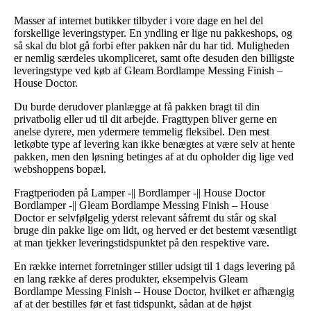
Masser af internet butikker tilbyder i vore dage en hel del
forskellige leveringstyper. En yndling er lige nu pakkeshops, og
så skal du blot gå forbi efter pakken når du har tid. Muligheden
er nemlig særdeles ukompliceret, samt ofte desuden den billigste
leveringstype ved køb af Gleam Bordlampe Messing Finish –
House Doctor.
Du burde derudover planlægge at få pakken bragt til din
privatbolig eller ud til dit arbejde. Fragttypen bliver gerne en
anelse dyrere, men ydermere temmelig fleksibel. Den mest
letkøbte type af levering kan ikke benægtes at være selv at hente
pakken, men den løsning betinges af at du opholder dig lige ved
webshoppens bopæl.
Fragtperioden på Lamper -|| Bordlamper -|| House Doctor
Bordlamper -|| Gleam Bordlampe Messing Finish – House
Doctor er selvfølgelig yderst relevant såfremt du står og skal
bruge din pakke lige om lidt, og herved er det bestemt væsentligt
at man tjekker leveringstidspunktet på den respektive vare.
En række internet forretninger stiller udsigt til 1 dags levering på
en lang række af deres produkter, eksempelvis Gleam
Bordlampe Messing Finish – House Doctor, hvilket er afhængig
af at der bestilles før et fast tidspunkt, sådan at de højst