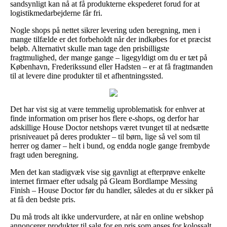
sandsynligt kan nå at få produkterne ekspederet forud for at
logistikmedarbejderne får fri.
Nogle shops på nettet sikrer levering uden beregning, men i
mange tilfælde er det forbeholdt når der indkøbes for et præcist
beløb. Alternativt skulle man tage den prisbilligste
fragtmulighed, der mange gange – ligegyldigt om du er tæt på
København, Frederikssund eller Hadsten – er at få fragtmanden
til at levere dine produkter til et afhentningssted.
Det har vist sig at være temmelig uproblematisk for enhver at
finde information om priser hos flere e-shops, og derfor har
adskillige House Doctor netshops været tvunget til at nedsætte
prisniveauet på deres produkter – til børn, lige så vel som til
herrer og damer – helt i bund, og endda nogle gange frembyde
fragt uden beregning.
Men det kan stadigvæk vise sig gavnligt at efterprøve enkelte
internet firmaer efter udsalg på Gleam Bordlampe Messing
Finish – House Doctor før du handler, således at du er sikker på
at få den bedste pris.
Du må trods alt ikke undervurdere, at når en online webshop
annoncerer produkter til salg for en pris som anses for kolossalt