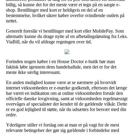
billig, så kunne det for det meste være et tegn på en uægte e-
shop. Bestillinger med kort er heldigvis en del af en
bestemmelse, hvilket sikrer køber overfor svindlende outlets på
nettet.
Generelt foreslår vi bestillinger med kort eller MobilePay. Som
alternativ kunne du drage nytte af en afbetalingsløsning fra f.eks.
ViaBill, når du vil afdrage regningen over tid.
Forinden nogen køber i en House Doctor e-butik bør man
faktisk løbe igennem dens handelsaftale, men det er for det
meste ikke særlig interessant.
En anden mulighed kunne være at se nærmere på hvorvidt
internet virksomheden er e-mærke godkendt, eftersom det længe
har været en indikation om at online virksomheden forstår den
officielle danske lovgivning, samt at virksomheden regelmæssigt
overvåges af specialister der kender til de gældende vilkår. Dette
er en god lejlighed til støtte, når du udsættes for besvær med din
ordre.
Yderligere stiller vi forslag om at man er på vagt for de mest
relevante betingelser der gør sig gældende i forbindelse med