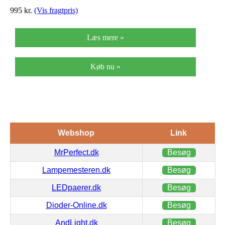
995
kr.
(Vis fragtpris)
Læs mere »
Køb nu »
Webshop
Link
MrPerfect.dk
Besøg
Lampemesteren.dk
Besøg
LEDpaerer.dk
Besøg
Dioder-Online.dk
Besøg
AndLight.dk
Besøg