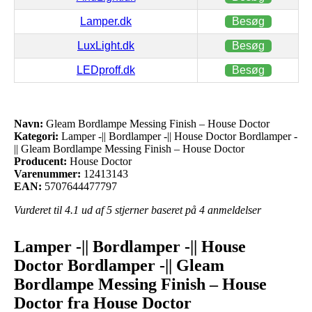
Lamper.dk
Besøg
LuxLight.dk
Besøg
LEDproff.dk
Besøg
Navn:
Gleam Bordlampe Messing Finish – House Doctor
Kategori:
Lamper -|| Bordlamper -|| House Doctor Bordlamper -
|| Gleam Bordlampe Messing Finish – House Doctor
Producent:
House Doctor
Varenummer:
12413143
EAN:
5707644477797
Vurderet til
4.1
ud af 5 stjerner baseret på
4
anmeldelser
Lamper -|| Bordlamper -|| House
Doctor Bordlamper -|| Gleam
Bordlampe Messing Finish – House
Doctor fra House Doctor