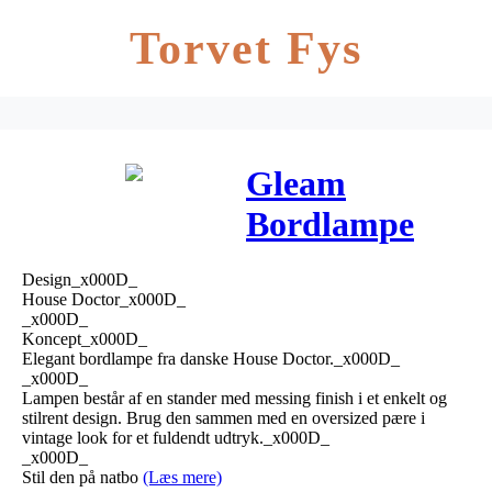
Torvet Fys
Gleam
Bordlampe
Messing
Design_x000D_
Finish – House
House Doctor_x000D_
_x000D_
Doctor
Koncept_x000D_
Elegant bordlampe fra danske House Doctor._x000D_
_x000D_
Lampen består af en stander med messing finish i et enkelt og
stilrent design. Brug den sammen med en oversized pære i
vintage look for et fuldendt udtryk._x000D_
_x000D_
Stil den på natbo
(Læs mere)