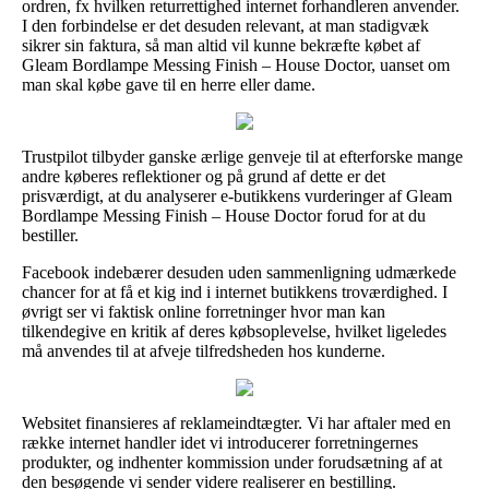
ordren, fx hvilken returrettighed internet forhandleren anvender.
I den forbindelse er det desuden relevant, at man stadigvæk
sikrer sin faktura, så man altid vil kunne bekræfte købet af
Gleam Bordlampe Messing Finish – House Doctor, uanset om
man skal købe gave til en herre eller dame.
Trustpilot tilbyder ganske ærlige genveje til at efterforske mange
andre køberes reflektioner og på grund af dette er det
prisværdigt, at du analyserer e-butikkens vurderinger af Gleam
Bordlampe Messing Finish – House Doctor forud for at du
bestiller.
Facebook indebærer desuden uden sammenligning udmærkede
chancer for at få et kig ind i internet butikkens troværdighed. I
øvrigt ser vi faktisk online forretninger hvor man kan
tilkendegive en kritik af deres købsoplevelse, hvilket ligeledes
må anvendes til at afveje tilfredsheden hos kunderne.
Websitet finansieres af reklameindtægter. Vi har aftaler med en
række internet handler idet vi introducerer forretningernes
produkter, og indhenter kommission under forudsætning af at
den besøgende vi sender videre realiserer en bestilling.