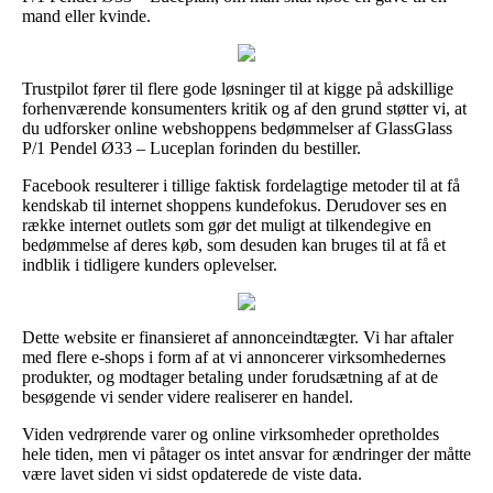
mand eller kvinde.
Trustpilot fører til flere gode løsninger til at kigge på adskillige
forhenværende konsumenters kritik og af den grund støtter vi, at
du udforsker online webshoppens bedømmelser af GlassGlass
P/1 Pendel Ø33 – Luceplan forinden du bestiller.
Facebook resulterer i tillige faktisk fordelagtige metoder til at få
kendskab til internet shoppens kundefokus. Derudover ses en
række internet outlets som gør det muligt at tilkendegive en
bedømmelse af deres køb, som desuden kan bruges til at få et
indblik i tidligere kunders oplevelser.
Dette website er finansieret af annonceindtægter. Vi har aftaler
med flere e-shops i form af at vi annoncerer virksomhedernes
produkter, og modtager betaling under forudsætning af at de
besøgende vi sender videre realiserer en handel.
Viden vedrørende varer og online virksomheder opretholdes
hele tiden, men vi påtager os intet ansvar for ændringer der måtte
være lavet siden vi sidst opdaterede de viste data.