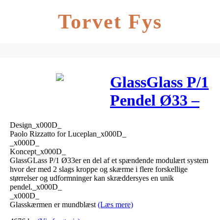
Torvet Fys
GlassGlass P/1
Pendel Ø33 –
Luceplan
Design_x000D_
Paolo Rizzatto for Luceplan_x000D_
_x000D_
Koncept_x000D_
GlassGLass P/1 Ø33er en del af et spændende modulært system
hvor der med 2 slags kroppe og skærme i flere forskellige
størrelser og udformninger kan skræddersyes en unik
pendel._x000D_
_x000D_
Glasskærmen er mundblæst
(Læs mere)