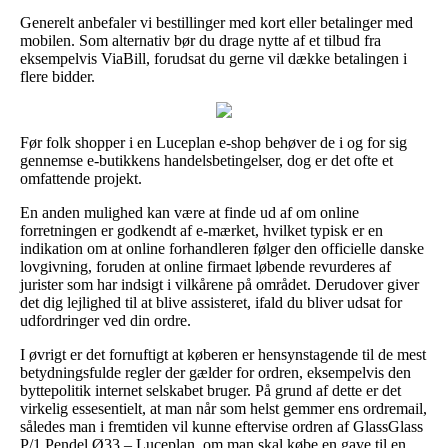
Generelt anbefaler vi bestillinger med kort eller betalinger med
mobilen. Som alternativ bør du drage nytte af et tilbud fra
eksempelvis ViaBill, forudsat du gerne vil dække betalingen i
flere bidder.
Før folk shopper i en Luceplan e-shop behøver de i og for sig
gennemse e-butikkens handelsbetingelser, dog er det ofte et
omfattende projekt.
En anden mulighed kan være at finde ud af om online
forretningen er godkendt af e-mærket, hvilket typisk er en
indikation om at online forhandleren følger den officielle danske
lovgivning, foruden at online firmaet løbende revurderes af
jurister som har indsigt i vilkårene på området. Derudover giver
det dig lejlighed til at blive assisteret, ifald du bliver udsat for
udfordringer ved din ordre.
I øvrigt er det fornuftigt at køberen er hensynstagende til de mest
betydningsfulde regler der gælder for ordren, eksempelvis den
byttepolitik internet selskabet bruger. På grund af dette er det
virkelig essesentielt, at man når som helst gemmer ens ordremail,
således man i fremtiden vil kunne eftervise ordren af GlassGlass
P/1 Pendel Ø33 – Luceplan, om man skal købe en gave til en