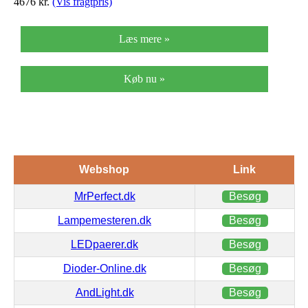
4676
kr.
(Vis fragtpris)
Læs mere »
Køb nu »
Webshop
Link
MrPerfect.dk
Besøg
Lampemesteren.dk
Besøg
LEDpaerer.dk
Besøg
Dioder-Online.dk
Besøg
AndLight.dk
Besøg