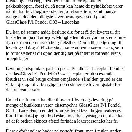
forskellige leveringsmetoder. Et hit er for øjeblikket
pakkeshoppen, fordi du så nemt kan hente de nyindkøbte varer
når du har tid. Fragtmetoden er jo ret smertefri, samt mange
gange endda den billigste leveringsudgave ved køb af
GlassGlass P/1 Pendel Ø33 – Luceplan.
Du kan på samme måde beslutte dig for at få det leveret til dit
hus eller ud på dit arbejde. Muligheden bliver godt nok en smule
dyrere, men derudover rigtig fleksibel. Den billigste løsning til
levering vil dog altid vise sig at være at hente varerne selv, som
jo forudsætter at du opholder dig tæt på internet forhandlerens
arbejdslager.
Leveringstidspunktet på Lamper -|| Pendler -|| Luceplan Pendler
-|| GlassGlass P/1 Pendel Ø33 – Luceplan er ultra essentiel
forudsat vi skal bruge ordren omgående, så af den grund er det
virkelig klogt at vi besigtiger den estimerede leveringsdato for
den relevante vare.
En hel del internet handler tilbyder 1 hverdags levering på
mange af butikkens varer, eksempelvis GlassGlass P/1 Pendel
Ø33 – Luceplan, men det forudsætter at bestillingen realiseres
forud for et nøjagtigt klokkeslæt, med hensynstagen til at de kan
nå at få ordren skippet afsted forinden lagerpersonalet har fri.
Flere e-forhandlere byder på portofri fragt, men i reglen under