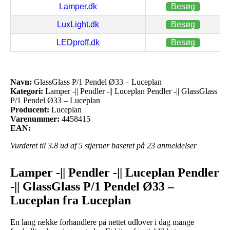
Lamper.dk
Besøg
LuxLight.dk
Besøg
LEDproff.dk
Besøg
Navn:
GlassGlass P/1 Pendel Ø33 – Luceplan
Kategori:
Lamper -|| Pendler -|| Luceplan Pendler -|| GlassGlass
P/1 Pendel Ø33 – Luceplan
Producent:
Luceplan
Varenummer:
4458415
EAN:
Vurderet til
3.8
ud af 5 stjerner baseret på
23
anmeldelser
Lamper -|| Pendler -|| Luceplan Pendler
-|| GlassGlass P/1 Pendel Ø33 –
Luceplan fra Luceplan
En lang række forhandlere på nettet udlover i dag mange