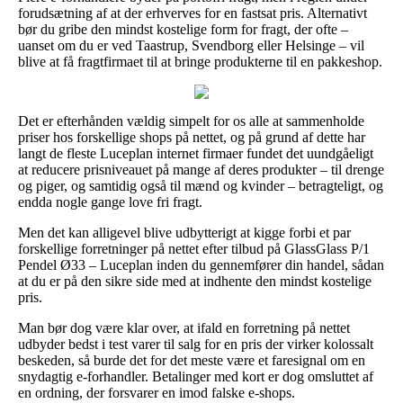
forudsætning af at der erhverves for en fastsat pris. Alternativt
bør du gribe den mindst kostelige form for fragt, der ofte –
uanset om du er ved Taastrup, Svendborg eller Helsinge – vil
blive at få fragtfirmaet til at bringe produkterne til en pakkeshop.
Det er efterhånden vældig simpelt for os alle at sammenholde
priser hos forskellige shops på nettet, og på grund af dette har
langt de fleste Luceplan internet firmaer fundet det uundgåeligt
at reducere prisniveauet på mange af deres produkter – til drenge
og piger, og samtidig også til mænd og kvinder – betragteligt, og
endda nogle gange love fri fragt.
Men det kan alligevel blive udbytterigt at kigge forbi et par
forskellige forretninger på nettet efter tilbud på GlassGlass P/1
Pendel Ø33 – Luceplan inden du gennemfører din handel, sådan
at du er på den sikre side med at indhente den mindst kostelige
pris.
Man bør dog være klar over, at ifald en forretning på nettet
udbyder bedst i test varer til salg for en pris der virker kolossalt
beskeden, så burde det for det meste være et faresignal om en
snydagtig e-forhandler. Betalinger med kort er dog omsluttet af
en ordning, der forsvarer en imod falske e-shops.