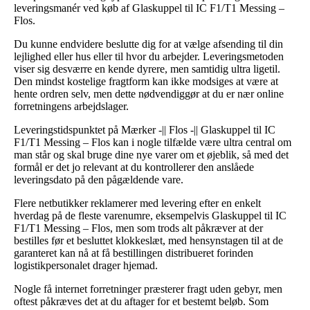
leveringsmanér ved køb af Glaskuppel til IC F1/T1 Messing –
Flos.
Du kunne endvidere beslutte dig for at vælge afsending til din
lejlighed eller hus eller til hvor du arbejder. Leveringsmetoden
viser sig desværre en kende dyrere, men samtidig ultra ligetil.
Den mindst kostelige fragtform kan ikke modsiges at være at
hente ordren selv, men dette nødvendiggør at du er nær online
forretningens arbejdslager.
Leveringstidspunktet på Mærker -|| Flos -|| Glaskuppel til IC
F1/T1 Messing – Flos kan i nogle tilfælde være ultra central om
man står og skal bruge dine nye varer om et øjeblik, så med det
formål er det jo relevant at du kontrollerer den anslåede
leveringsdato på den pågældende vare.
Flere netbutikker reklamerer med levering efter en enkelt
hverdag på de fleste varenumre, eksempelvis Glaskuppel til IC
F1/T1 Messing – Flos, men som trods alt påkræver at der
bestilles før et besluttet klokkeslæt, med hensynstagen til at de
garanteret kan nå at få bestillingen distribueret forinden
logistikpersonalet drager hjemad.
Nogle få internet forretninger præsterer fragt uden gebyr, men
oftest påkræves det at du aftager for et bestemt beløb. Som