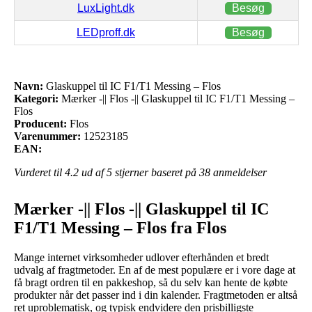
LuxLight.dk
Besøg
LEDproff.dk
Besøg
Navn:
Glaskuppel til IC F1/T1 Messing – Flos
Kategori:
Mærker -|| Flos -|| Glaskuppel til IC F1/T1 Messing –
Flos
Producent:
Flos
Varenummer:
12523185
EAN:
Vurderet til
4.2
ud af 5 stjerner baseret på
38
anmeldelser
Mærker -|| Flos -|| Glaskuppel til IC
F1/T1 Messing – Flos fra Flos
Mange internet virksomheder udlover efterhånden et bredt
udvalg af fragtmetoder. En af de mest populære er i vore dage at
få bragt ordren til en pakkeshop, så du selv kan hente de købte
produkter når det passer ind i din kalender. Fragtmetoden er altså
ret uproblematisk, og typisk endvidere den prisbilligste