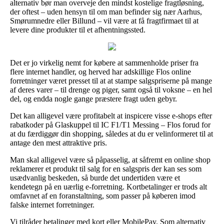
alternativ bør man overveje den mindst kostelige fragtløsning,
der oftest – uden hensyn til om man befinder sig nær Aarhus,
Smørumnedre eller Billund – vil være at få fragtfirmaet til at
levere dine produkter til et afhentningssted.
Det er jo virkelig nemt for købere at sammenholde priser fra
flere internet handler, og herved har adskillige Flos online
forretninger været presset til at at stampe salgspriserne på mange
af deres varer – til drenge og piger, samt også til voksne – en hel
del, og endda nogle gange præstere fragt uden gebyr.
Det kan alligevel være profitabelt at inspicere visse e-shops efter
rabatkoder på Glaskuppel til IC F1/T1 Messing – Flos forud for
at du færdiggør din shopping, således at du er velinformeret til at
antage den mest attraktive pris.
Man skal alligevel være så påpasselig, at såfremt en online shop
reklamerer et produkt til salg for en salgspris der kan ses som
usædvanlig beskeden, så burde det undertiden være et
kendetegn på en uærlig e-forretning. Kortbetalinger er trods alt
omfavnet af en foranstaltning, som passer på køberen imod
falske internet forretninger.
Vi tilråder betalinger med kort eller MobilePay. Som alternativ