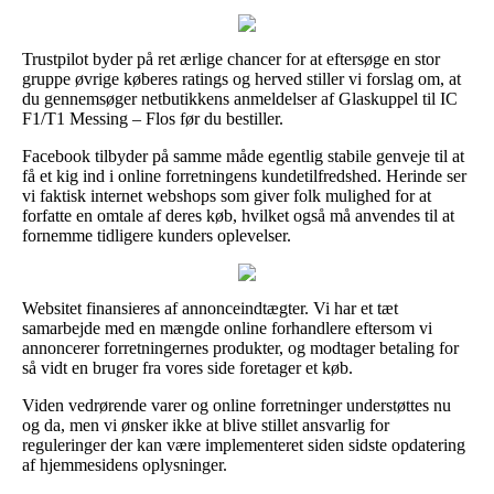
Trustpilot byder på ret ærlige chancer for at eftersøge en stor
gruppe øvrige køberes ratings og herved stiller vi forslag om, at
du gennemsøger netbutikkens anmeldelser af Glaskuppel til IC
F1/T1 Messing – Flos før du bestiller.
Facebook tilbyder på samme måde egentlig stabile genveje til at
få et kig ind i online forretningens kundetilfredshed. Herinde ser
vi faktisk internet webshops som giver folk mulighed for at
forfatte en omtale af deres køb, hvilket også må anvendes til at
fornemme tidligere kunders oplevelser.
Websitet finansieres af annonceindtægter. Vi har et tæt
samarbejde med en mængde online forhandlere eftersom vi
annoncerer forretningernes produkter, og modtager betaling for
så vidt en bruger fra vores side foretager et køb.
Viden vedrørende varer og online forretninger understøttes nu
og da, men vi ønsker ikke at blive stillet ansvarlig for
reguleringer der kan være implementeret siden sidste opdatering
af hjemmesidens oplysninger.