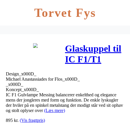
Torvet Fys
Glaskuppel til
IC F1/T1
Messing – Flos
Design_x000D_
Michael Anastassiades for Flos_x000D_
_x000D_
Koncept_x000D_
IC F1 Gulvlampe Messing balancerer enkelthed og elegance
mens der jongleres med form og funktion. De enkle lyskugler
der hviler på en spinkel metalstang der modigt står ved sit ophav
og stolt oplyser over
(Læs mere)
895
kr.
(Vis fragtpris)