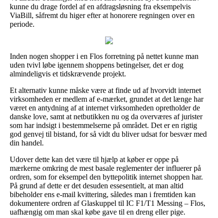
kunne du drage fordel af en afdragsløsning fra eksempelvis
ViaBill, såfremt du higer efter at honorere regningen over en
periode.
Inden nogen shopper i en Flos forretning på nettet kunne man
uden tvivl løbe igennem shoppens betingelser, det er dog
almindeligvis et tidskrævende projekt.
Et alternativ kunne måske være at finde ud af hvorvidt internet
virksomheden er medlem af e-mærket, grundet at det længe har
været en antydning af at internet virksomheden opretholder de
danske love, samt at netbutikken nu og da overværes af jurister
som har indsigt i bestemmelserne på området. Det er en rigtig
god genvej til bistand, for så vidt du bliver udsat for besvær med
din handel.
Udover dette kan det være til hjælp at køber er oppe på
mærkerne omkring de mest basale reglementer der influerer på
ordren, som for eksempel den byttepolitik internet shoppen har.
På grund af dette er det desuden essesentielt, at man altid
bibeholder ens e-mail kvittering, således man i fremtiden kan
dokumentere ordren af Glaskuppel til IC F1/T1 Messing – Flos,
uafhængig om man skal købe gave til en dreng eller pige.