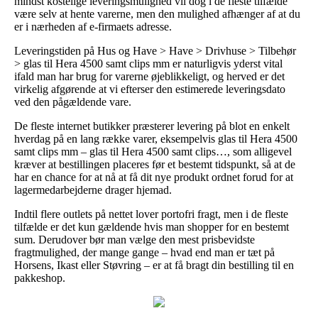
mindst kostelige leveringsmulighed vil dog i de fleste tilfælde
være selv at hente varerne, men den mulighed afhænger af at du
er i nærheden af e-firmaets adresse.
Leveringstiden på Hus og Have > Have > Drivhuse > Tilbehør
> glas til Hera 4500 samt clips mm er naturligvis yderst vital
ifald man har brug for varerne øjeblikkeligt, og herved er det
virkelig afgørende at vi efterser den estimerede leveringsdato
ved den pågældende vare.
De fleste internet butikker præsterer levering på blot en enkelt
hverdag på en lang række varer, eksempelvis glas til Hera 4500
samt clips mm – glas til Hera 4500 samt clips…, som alligevel
kræver at bestillingen placeres før et bestemt tidspunkt, så at de
har en chance for at nå at få dit nye produkt ordnet forud for at
lagermedarbejderne drager hjemad.
Indtil flere outlets på nettet lover portofri fragt, men i de fleste
tilfælde er det kun gældende hvis man shopper for en bestemt
sum. Derudover bør man vælge den mest prisbevidste
fragtmulighed, der mange gange – hvad end man er tæt på
Horsens, Ikast eller Støvring – er at få bragt din bestilling til en
pakkeshop.