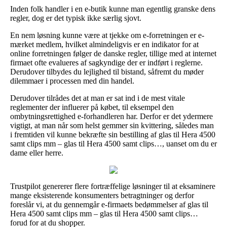
Inden folk handler i en e-butik kunne man egentlig granske dens
regler, dog er det typisk ikke særlig sjovt.
En nem løsning kunne være at tjekke om e-forretningen er e-
mærket medlem, hvilket almindeligvis er en indikator for at
online forretningen følger de danske regler, tillige med at internet
firmaet ofte evalueres af sagkyndige der er indført i reglerne.
Derudover tilbydes du lejlighed til bistand, såfremt du møder
dilemmaer i processen med din handel.
Derudover tilrådes det at man er sat ind i de mest vitale
reglementer der influerer på købet, til eksempel den
ombytningsrettighed e-forhandleren har. Derfor er det ydermere
vigtigt, at man når som helst gemmer sin kvittering, således man
i fremtiden vil kunne bekræfte sin bestilling af glas til Hera 4500
samt clips mm – glas til Hera 4500 samt clips…, uanset om du er
dame eller herre.
Trustpilot genererer flere fortræffelige løsninger til at eksaminere
mange eksisterende konsumenters betragtninger og derfor
foreslår vi, at du gennemgår e-firmaets bedømmelser af glas til
Hera 4500 samt clips mm – glas til Hera 4500 samt clips…
forud for at du shopper.