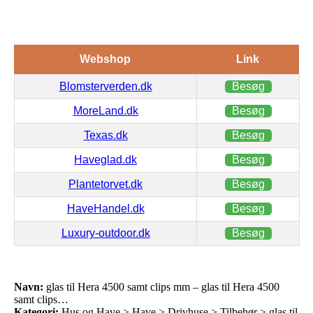
Webshop
Link
Blomsterverden.dk
Besøg
MoreLand.dk
Besøg
Texas.dk
Besøg
Haveglad.dk
Besøg
Plantetorvet.dk
Besøg
HaveHandel.dk
Besøg
Luxury-outdoor.dk
Besøg
Navn:
glas til Hera 4500 samt clips mm – glas til Hera 4500
samt clips…
Kategori:
Hus og Have > Have > Drivhuse > Tilbehør > glas til