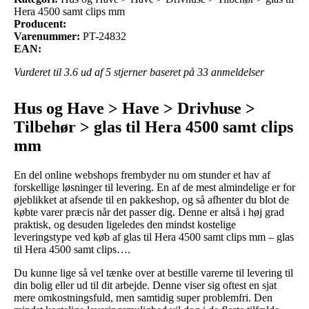
Hera 4500 samt clips mm
Producent:
Varenummer:
PT-24832
EAN:
Vurderet til
3.6
ud af 5 stjerner baseret på
33
anmeldelser
Hus og Have > Have > Drivhuse >
Tilbehør > glas til Hera 4500 samt clips
mm
En del online webshops frembyder nu om stunder et hav af
forskellige løsninger til levering. En af de mest almindelige er for
øjeblikket at afsende til en pakkeshop, og så afhenter du blot de
købte varer præcis når det passer dig. Denne er altså i høj grad
praktisk, og desuden ligeledes den mindst kostelige
leveringstype ved køb af glas til Hera 4500 samt clips mm – glas
til Hera 4500 samt clips….
Du kunne lige så vel tænke over at bestille varerne til levering til
din bolig eller ud til dit arbejde. Denne viser sig oftest en sjat
mere omkostningsfuld, men samtidig super problemfri. Den