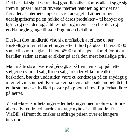
Det har vist sig at være i høj grad fleksibelt for os alle at søge sig
frem til priser i blandt diverse internet handler, og for det har
flertallet af internet shops set sig nødsaget til at nedbringe
udsalgspriserne på en række af deres produkter – til babyer og
børn, og desuden også til kvinder og mænd – en hel del, og
endda nogle gange tilbyde fragt uden betaling.
Det kan dog imidlertid vise sig profitabelt at efterse et par
forskellige internet forretninger efter tilbud på glas til Hera 4500
samt clips mm – glas til Hera 4500 samt clips… forud for at du
bestiller, sådan at man er sikker på at få den mest betalelige pris.
Man må trods alt være så påvagt, at såfremt en shop på nettet
sælger en vare til salg for en salgspris der virker urealistisk
beskeden, bør det undertiden være et kendetegn på en snydagtig
internet virksomhed. Kortkøb er på den anden side indbefattet af
en bestemmelse, hvilket passer på køberen imod fup forhandlere
på nettet.
Vi anbefaler kortbetalinger eller betalinger med mobilen. Som en
alternativ mulighed burde du drage nytte af et tilbud fra fx
ViaBill, såfremt du ønsker at afdrage prisen over et længere
tidsrum.