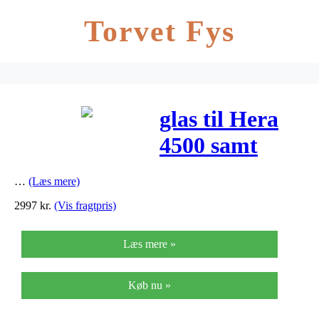
Torvet Fys
glas til Hera
4500 samt
clips mm –
…
(Læs mere)
glas til Hera
2997
kr.
(Vis fragtpris)
4500 samt
Læs mere »
clips…
Køb nu »