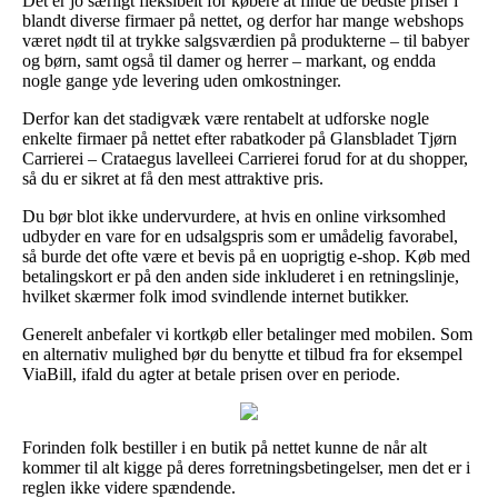
Det er jo særligt fleksibelt for købere at finde de bedste priser i
blandt diverse firmaer på nettet, og derfor har mange webshops
været nødt til at trykke salgsværdien på produkterne – til babyer
og børn, samt også til damer og herrer – markant, og endda
nogle gange yde levering uden omkostninger.
Derfor kan det stadigvæk være rentabelt at udforske nogle
enkelte firmaer på nettet efter rabatkoder på Glansbladet Tjørn
Carrierei – Crataegus lavelleei Carrierei forud for at du shopper,
så du er sikret at få den mest attraktive pris.
Du bør blot ikke undervurdere, at hvis en online virksomhed
udbyder en vare for en udsalgspris som er umådelig favorabel,
så burde det ofte være et bevis på en uoprigtig e-shop. Køb med
betalingskort er på den anden side inkluderet i en retningslinje,
hvilket skærmer folk imod svindlende internet butikker.
Generelt anbefaler vi kortkøb eller betalinger med mobilen. Som
en alternativ mulighed bør du benytte et tilbud fra for eksempel
ViaBill, ifald du agter at betale prisen over en periode.
Forinden folk bestiller i en butik på nettet kunne de når alt
kommer til alt kigge på deres forretningsbetingelser, men det er i
reglen ikke videre spændende.