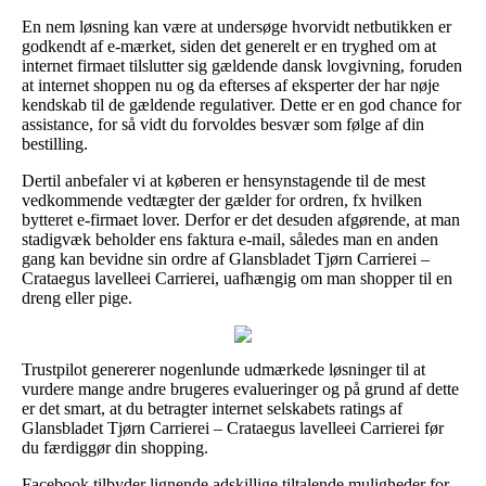
En nem løsning kan være at undersøge hvorvidt netbutikken er
godkendt af e-mærket, siden det generelt er en tryghed om at
internet firmaet tilslutter sig gældende dansk lovgivning, foruden
at internet shoppen nu og da efterses af eksperter der har nøje
kendskab til de gældende regulativer. Dette er en god chance for
assistance, for så vidt du forvoldes besvær som følge af din
bestilling.
Dertil anbefaler vi at køberen er hensynstagende til de mest
vedkommende vedtægter der gælder for ordren, fx hvilken
bytteret e-firmaet lover. Derfor er det desuden afgørende, at man
stadigvæk beholder ens faktura e-mail, således man en anden
gang kan bevidne sin ordre af Glansbladet Tjørn Carrierei –
Crataegus lavelleei Carrierei, uafhængig om man shopper til en
dreng eller pige.
Trustpilot genererer nogenlunde udmærkede løsninger til at
vurdere mange andre brugeres evalueringer og på grund af dette
er det smart, at du betragter internet selskabets ratings af
Glansbladet Tjørn Carrierei – Crataegus lavelleei Carrierei før
du færdiggør din shopping.
Facebook tilbyder lignende adskillige tiltalende muligheder for