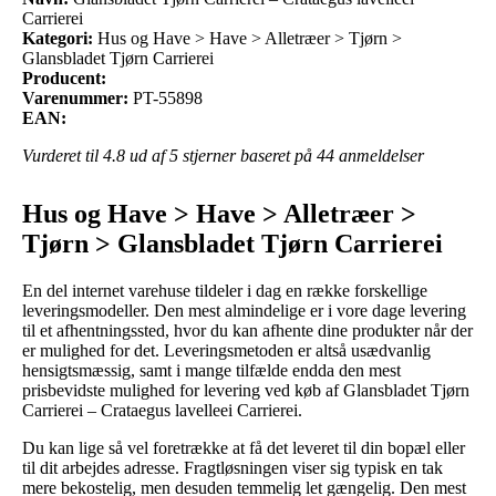
Carrierei
Kategori:
Hus og Have > Have > Alletræer > Tjørn >
Glansbladet Tjørn Carrierei
Producent:
Varenummer:
PT-55898
EAN:
Vurderet til
4.8
ud af 5 stjerner baseret på
44
anmeldelser
Hus og Have > Have > Alletræer >
Tjørn > Glansbladet Tjørn Carrierei
En del internet varehuse tildeler i dag en række forskellige
leveringsmodeller. Den mest almindelige er i vore dage levering
til et afhentningssted, hvor du kan afhente dine produkter når der
er mulighed for det. Leveringsmetoden er altså usædvanlig
hensigtsmæssig, samt i mange tilfælde endda den mest
prisbevidste mulighed for levering ved køb af Glansbladet Tjørn
Carrierei – Crataegus lavelleei Carrierei.
Du kan lige så vel foretrække at få det leveret til din bopæl eller
til dit arbejdes adresse. Fragtløsningen viser sig typisk en tak
mere bekostelig, men desuden temmelig let gængelig. Den mest