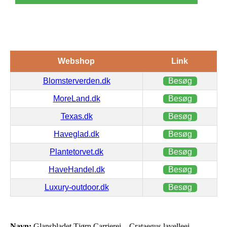
Webshop
Link
Blomsterverden.dk
Besøg
MoreLand.dk
Besøg
Texas.dk
Besøg
Haveglad.dk
Besøg
Plantetorvet.dk
Besøg
HaveHandel.dk
Besøg
Luxury-outdoor.dk
Besøg
Navn:
Glansbladet Tjørn Carrierei – Crataegus lavelleei