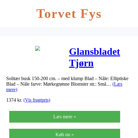
Torvet Fys
Glansbladet
Tjørn
Carrierei –
Solitær busk 150-200 cm. – med klump Blad – Nåle: Elliptiske
Crataegus
Blad – Nåle farve: Mørkegrønne Blomster str.: Små…
(Læs
mere)
lavelleei
1374
kr.
(Vis fragtpris)
Carrierei
Læs mere »
Køb nu »