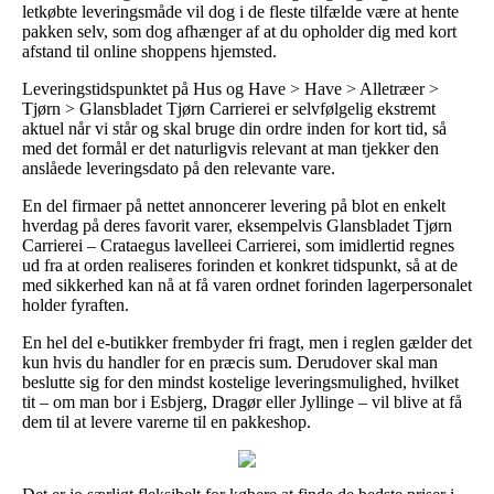
letkøbte leveringsmåde vil dog i de fleste tilfælde være at hente
pakken selv, som dog afhænger af at du opholder dig med kort
afstand til online shoppens hjemsted.
Leveringstidspunktet på Hus og Have > Have > Alletræer >
Tjørn > Glansbladet Tjørn Carrierei er selvfølgelig ekstremt
aktuel når vi står og skal bruge din ordre inden for kort tid, så
med det formål er det naturligvis relevant at man tjekker den
anslåede leveringsdato på den relevante vare.
En del firmaer på nettet annoncerer levering på blot en enkelt
hverdag på deres favorit varer, eksempelvis Glansbladet Tjørn
Carrierei – Crataegus lavelleei Carrierei, som imidlertid regnes
ud fra at orden realiseres forinden et konkret tidspunkt, så at de
med sikkerhed kan nå at få varen ordnet forinden lagerpersonalet
holder fyraften.
En hel del e-butikker frembyder fri fragt, men i reglen gælder det
kun hvis du handler for en præcis sum. Derudover skal man
beslutte sig for den mindst kostelige leveringsmulighed, hvilket
tit – om man bor i Esbjerg, Dragør eller Jyllinge – vil blive at få
dem til at levere varerne til en pakkeshop.