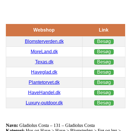
Webshop
Link
Blomsterverden.dk
Besøg
MoreLand.dk
Besøg
Texas.dk
Besøg
Haveglad.dk
Besøg
Plantetorvet.dk
Besøg
HaveHandel.dk
Besøg
Luxury-outdoor.dk
Besøg
Navn:
Gladiolus Costa – 131 – Gladiolus Costa
Kategori:
Hus og Have > Have > Blomsterløg > Frø og løg >