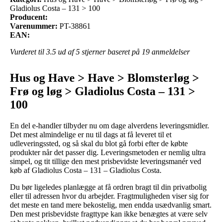
Gladiolus Costa – 131 > 100
Producent:
Varenummer:
PT-38861
EAN:
Vurderet til
3.5
ud af 5 stjerner baseret på
19
anmeldelser
Hus og Have > Have > Blomsterløg >
Frø og løg > Gladiolus Costa – 131 >
100
En del e-handler tilbyder nu om dage alverdens leveringsmidler.
Det mest almindelige er nu til dags at få leveret til et
udleveringssted, og så skal du blot gå forbi efter de købte
produkter når det passer dig. Leveringsmetoden er nemlig ultra
simpel, og tit tillige den mest prisbevidste leveringsmanér ved
køb af Gladiolus Costa – 131 – Gladiolus Costa.
Du bør ligeledes planlægge at få ordren bragt til din privatbolig
eller til adressen hvor du arbejder. Fragtmuligheden viser sig for
det meste en tand mere bekostelig, men endda usædvanlig smart.
Den mest prisbevidste fragttype kan ikke benægtes at være selv