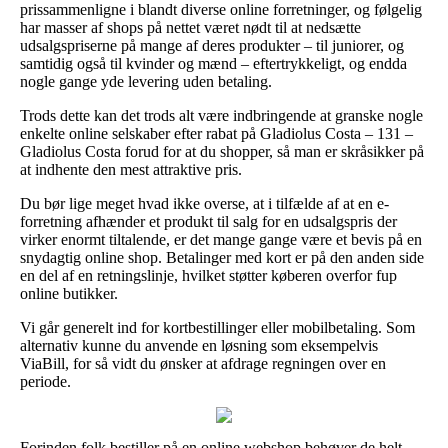
prissammenligne i blandt diverse online forretninger, og følgelig
har masser af shops på nettet været nødt til at nedsætte
udsalgspriserne på mange af deres produkter – til juniorer, og
samtidig også til kvinder og mænd – eftertrykkeligt, og endda
nogle gange yde levering uden betaling.
Trods dette kan det trods alt være indbringende at granske nogle
enkelte online selskaber efter rabat på Gladiolus Costa – 131 –
Gladiolus Costa forud for at du shopper, så man er skråsikker på
at indhente den mest attraktive pris.
Du bør lige meget hvad ikke overse, at i tilfælde af at en e-
forretning afhænder et produkt til salg for en udsalgspris der
virker enormt tiltalende, er det mange gange være et bevis på en
snydagtig online shop. Betalinger med kort er på den anden side
en del af en retningslinje, hvilket støtter køberen overfor fup
online butikker.
Vi går generelt ind for kortbestillinger eller mobilbetaling. Som
alternativ kunne du anvende en løsning som eksempelvis
ViaBill, for så vidt du ønsker at afdrage regningen over en
periode.
Forinden folk bestiller på en online webshop behøver de helt