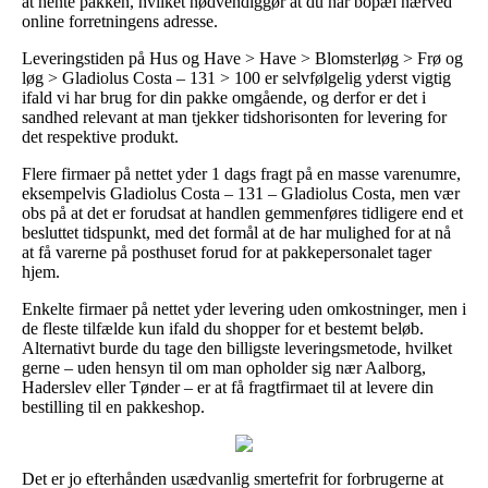
at hente pakken, hvilket nødvendiggør at du har bopæl nærved
online forretningens adresse.
Leveringstiden på Hus og Have > Have > Blomsterløg > Frø og
løg > Gladiolus Costa – 131 > 100 er selvfølgelig yderst vigtig
ifald vi har brug for din pakke omgående, og derfor er det i
sandhed relevant at man tjekker tidshorisonten for levering for
det respektive produkt.
Flere firmaer på nettet yder 1 dags fragt på en masse varenumre,
eksempelvis Gladiolus Costa – 131 – Gladiolus Costa, men vær
obs på at det er forudsat at handlen gemmenføres tidligere end et
besluttet tidspunkt, med det formål at de har mulighed for at nå
at få varerne på posthuset forud for at pakkepersonalet tager
hjem.
Enkelte firmaer på nettet yder levering uden omkostninger, men i
de fleste tilfælde kun ifald du shopper for et bestemt beløb.
Alternativt burde du tage den billigste leveringsmetode, hvilket
gerne – uden hensyn til om man opholder sig nær Aalborg,
Haderslev eller Tønder – er at få fragtfirmaet til at levere din
bestilling til en pakkeshop.
Det er jo efterhånden usædvanlig smertefrit for forbrugerne at