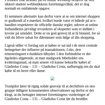
sikkert studere webbutikkens forretningsvilkår, det er dog
normalt en omfattende opgave.
Et nemmere alternativ kan derfor være at se om internet shoppen
er godkendt af e-mærket, hvilket burde være et billede på at e-
handlen respekterer de officielle danske regler, udover at online
forhandleren jævnligt revurderes af eksperter som er indført i
lovene på området. Dette er en god genvej til at få bistand, for så
vidt du bliver udsat for dilemmaer som følge af din shopping.
Ligeså stiller vi forslag om at køber er sat ind i de mest centrale
betingelser der influerer på transaktionen, f.eks. den
returneringsret e-butikken tilbyder. I den forbindelse er det
ligeledes afgørende, at man stadigvæk bibeholder ens
kvitteringsmail, så man senere vil kunne bekræfte købet af
Gladiolus Costa – 131 – Gladiolus Costa, uafhængig om du skal
købe til en herre eller dame.
Trustpilot fører til rigtig solide genveje til at dechifrere en stor
gruppe tidligere konsumenters observationer og derfor er det
klogt, at du betragter internet forretningens vurderinger af
Gladiolus Costa – 131 – Gladiolus Costa før du bestiller.