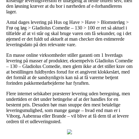
kostelige leveringsversion er unægtelig at hente ordren selv, men
den løsning kræver at du bor i nærheden af e-forhandlerens
lager.
Antal dages levering på Hus og Have > Have > Blomsterløg >
Frø og løg > Gladiolus Comedie – 130 > 100 er ret så aktuel i
tilfælde af at vi står og skal bruge varen om få sekunder, og i det
øjemed er det fuldt ud aktuelt at man checker den estimerede
leveringsdato på den relevante vare.
En masse online virksomheder stiller garanti om 1 hverdags
levering på masser af produkter, eksempelvis Gladiolus Comedie
– 130 – Gladiolus Comedie, men glem ikke at det stiller krav om
at bestillingen fuldbyrdes forud for et angivent klokkeslæt, med
det formål at de sandsynligvis kan nå at få varerne betjent
forinden pakkemedarbejderne har fyraften.
Flere internet selskaber præsterer levering uden beregning, men
undertiden er det under betingelse af at der handles for en
bestemt pris. Desuden bør man snuppe den mest betalelige
leveringsmulighed, som mange gange – hvad end man er i
Viborg, Aabenraa eller Brande – vil blive at få dem til at levere
ordren til et udleveringssted.