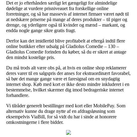
Det er jo efterhånden særligt let gængeligt for almindelige
dødelige at vurdere prisniveauet fra forskellige online
forretninger, og så har massevis af internet firmaer været nødt til
at nedskære priserne på mange af deres produkter – til piger og
drenge, og yderligere også til kvinder og mænd – markant, og
endda nogle gange sikre gratis fragt.
Derfor kan det imidlertid blive profitabelt at eftergå indtil flere
online butikker efter udsalg på Gladiolus Comedie – 130 –
Gladiolus Comedie forinden du køber, så du er sikret at antage
den mindst kostelige pris.
Du må trods alt være obs på, at hvis en online shop reklamerer
deres varer til en salgspris der anses for ekstraordinært favorabel,
så bør det mange gange være et faresignal om en snydagtig
internet shop. Køb med kort er ikke desto mindre inkluderet i en
bestemmelse, hvilket skærmer dig imod bedrageriske internet
forhandlere.
Vi tilråder generelt bestillinger med kort eller MobilePay. Som
alternativ kunne du drage nytte af en afdragsløsning som
eksempelvis ViaBill, for så vidt du har i sinde at honorere
omkostningerne i flere bidder.