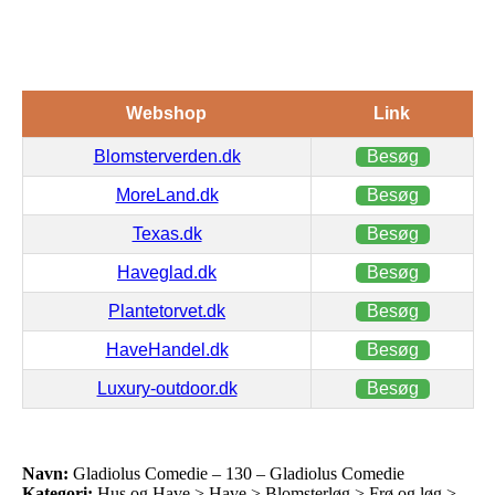
Webshop
Link
Blomsterverden.dk
Besøg
MoreLand.dk
Besøg
Texas.dk
Besøg
Haveglad.dk
Besøg
Plantetorvet.dk
Besøg
HaveHandel.dk
Besøg
Luxury-outdoor.dk
Besøg
Navn:
Gladiolus Comedie – 130 – Gladiolus Comedie
Kategori:
Hus og Have > Have > Blomsterløg > Frø og løg >