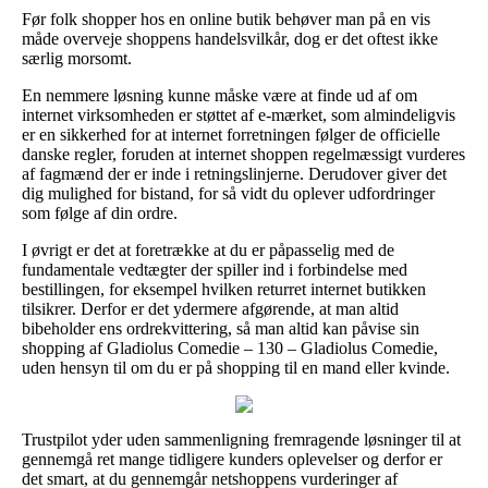
Før folk shopper hos en online butik behøver man på en vis
måde overveje shoppens handelsvilkår, dog er det oftest ikke
særlig morsomt.
En nemmere løsning kunne måske være at finde ud af om
internet virksomheden er støttet af e-mærket, som almindeligvis
er en sikkerhed for at internet forretningen følger de officielle
danske regler, foruden at internet shoppen regelmæssigt vurderes
af fagmænd der er inde i retningslinjerne. Derudover giver det
dig mulighed for bistand, for så vidt du oplever udfordringer
som følge af din ordre.
I øvrigt er det at foretrække at du er påpasselig med de
fundamentale vedtægter der spiller ind i forbindelse med
bestillingen, for eksempel hvilken returret internet butikken
tilsikrer. Derfor er det ydermere afgørende, at man altid
bibeholder ens ordrekvittering, så man altid kan påvise sin
shopping af Gladiolus Comedie – 130 – Gladiolus Comedie,
uden hensyn til om du er på shopping til en mand eller kvinde.
Trustpilot yder uden sammenligning fremragende løsninger til at
gennemgå ret mange tidligere kunders oplevelser og derfor er
det smart, at du gennemgår netshoppens vurderinger af