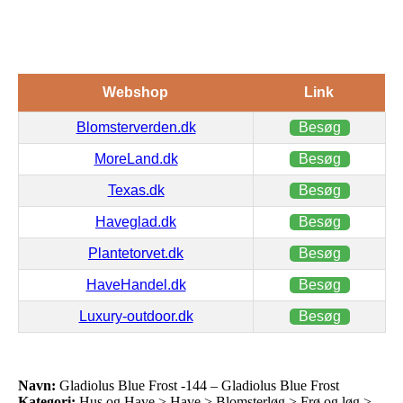
Webshop
Link
Blomsterverden.dk
Besøg
MoreLand.dk
Besøg
Texas.dk
Besøg
Haveglad.dk
Besøg
Plantetorvet.dk
Besøg
HaveHandel.dk
Besøg
Luxury-outdoor.dk
Besøg
Navn:
Gladiolus Blue Frost -144 – Gladiolus Blue Frost
Kategori:
Hus og Have > Have > Blomsterløg > Frø og løg >