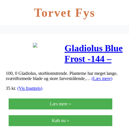
Torvet Fys
Gladiolus Blue
Frost -144 –
Gladiolus Blue
100, 0 Gladiolus, storblomstrende. Planterne har meget lange,
Frost
sværdformede blade og store farvestrålende,…
(Læs mere)
35
kr.
(Vis fragtpris)
Læs mere »
Køb nu »