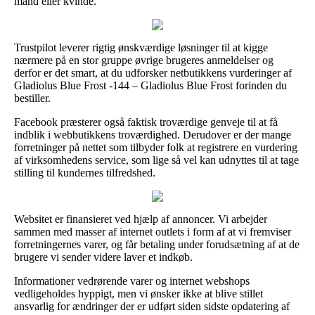
mand eller kvinde.
Trustpilot leverer rigtig ønskværdige løsninger til at kigge
nærmere på en stor gruppe øvrige brugeres anmeldelser og
derfor er det smart, at du udforsker netbutikkens vurderinger af
Gladiolus Blue Frost -144 – Gladiolus Blue Frost forinden du
bestiller.
Facebook præsterer også faktisk troværdige genveje til at få
indblik i webbutikkens troværdighed. Derudover er der mange
forretninger på nettet som tilbyder folk at registrere en vurdering
af virksomhedens service, som lige så vel kan udnyttes til at tage
stilling til kundernes tilfredshed.
Websitet er finansieret ved hjælp af annoncer. Vi arbejder
sammen med masser af internet outlets i form af at vi fremviser
forretningernes varer, og får betaling under forudsætning af at de
brugere vi sender videre laver et indkøb.
Informationer vedrørende varer og internet webshops
vedligeholdes hyppigt, men vi ønsker ikke at blive stillet
ansvarlig for ændringer der er udført siden sidste opdatering af