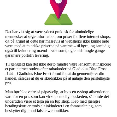
Det har vist sig at være yderst praktisk for almindelige
mennesker at søge information om priser fra flere internet shops,
og på grund af dette har massevis af webshops ikke kunne lade
være med at mindske priserne på varerne – til børn, og samtidig
også til kvinder og mænd – voldsomt, og endda nogle gange
garantere portofri levering.
Til gengæld kan det ikke desto mindre være lønsomt at inspicere
et par internet outlets efter rabatkoder på Gladiolus Blue Frost
-144 – Gladiolus Blue Frost forud for at du gennemfører din
handel, således at du er skudsikker på at antage den prisbilligste
pris.
Man bør blot være så påpasselig, at hvis en e-shop afhænder en
vare for en pris som kan virke uendeligt beskeden, så burde det
undertiden være et tegn på en fup shop. Køb med gængse
betalingskort er trods alt inkluderet i en foranstaltning, som
beskytter dig imod falske webbutikker.