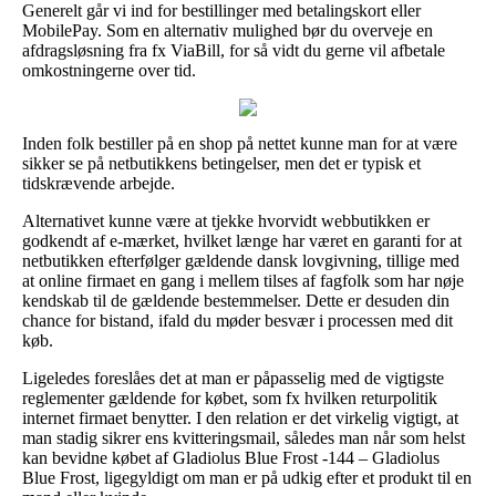
Generelt går vi ind for bestillinger med betalingskort eller
MobilePay. Som en alternativ mulighed bør du overveje en
afdragsløsning fra fx ViaBill, for så vidt du gerne vil afbetale
omkostningerne over tid.
Inden folk bestiller på en shop på nettet kunne man for at være
sikker se på netbutikkens betingelser, men det er typisk et
tidskrævende arbejde.
Alternativet kunne være at tjekke hvorvidt webbutikken er
godkendt af e-mærket, hvilket længe har været en garanti for at
netbutikken efterfølger gældende dansk lovgivning, tillige med
at online firmaet en gang i mellem tilses af fagfolk som har nøje
kendskab til de gældende bestemmelser. Dette er desuden din
chance for bistand, ifald du møder besvær i processen med dit
køb.
Ligeledes foreslåes det at man er påpasselig med de vigtigste
reglementer gældende for købet, som fx hvilken returpolitik
internet firmaet benytter. I den relation er det virkelig vigtigt, at
man stadig sikrer ens kvitteringsmail, således man når som helst
kan bevidne købet af Gladiolus Blue Frost -144 – Gladiolus
Blue Frost, ligegyldigt om man er på udkig efter et produkt til en