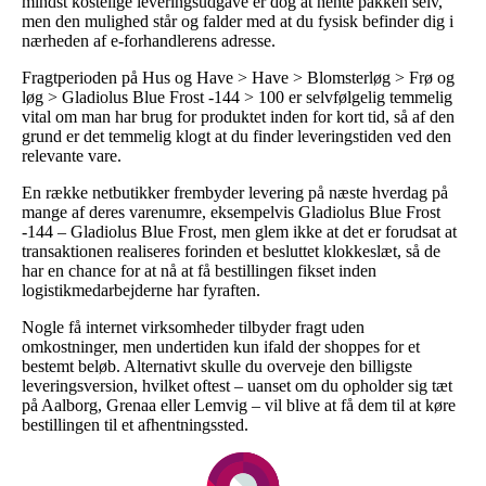
mindst kostelige leveringsudgave er dog at hente pakken selv,
men den mulighed står og falder med at du fysisk befinder dig i
nærheden af e-forhandlerens adresse.
Fragtperioden på Hus og Have > Have > Blomsterløg > Frø og
løg > Gladiolus Blue Frost -144 > 100 er selvfølgelig temmelig
vital om man har brug for produktet inden for kort tid, så af den
grund er det temmelig klogt at du finder leveringstiden ved den
relevante vare.
En række netbutikker frembyder levering på næste hverdag på
mange af deres varenumre, eksempelvis Gladiolus Blue Frost
-144 – Gladiolus Blue Frost, men glem ikke at det er forudsat at
transaktionen realiseres forinden et besluttet klokkeslæt, så de
har en chance for at nå at få bestillingen fikset inden
logistikmedarbejderne har fyraften.
Nogle få internet virksomheder tilbyder fragt uden
omkostninger, men undertiden kun ifald der shoppes for et
bestemt beløb. Alternativt skulle du overveje den billigste
leveringsversion, hvilket oftest – uanset om du opholder sig tæt
på Aalborg, Grenaa eller Lemvig – vil blive at få dem til at køre
bestillingen til et afhentningssted.