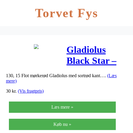
Torvet Fys
Gladiolus
Black Star –
Gladiolus
130, 15 Flot mørkerød Gladiolus med sortrød kant….
(Læs
Large Black
mere)
Star
30
kr.
(Vis fragtpris)
Læs mere »
Køb nu »