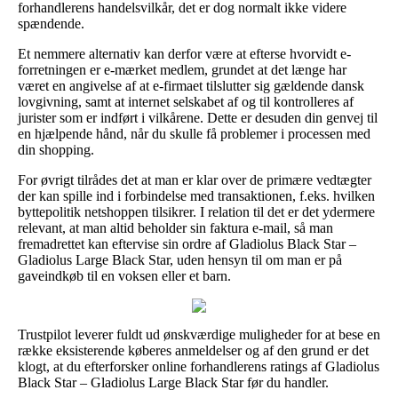
forhandlerens handelsvilkår, det er dog normalt ikke videre
spændende.
Et nemmere alternativ kan derfor være at efterse hvorvidt e-
forretningen er e-mærket medlem, grundet at det længe har
været en angivelse af at e-firmaet tilslutter sig gældende dansk
lovgivning, samt at internet selskabet af og til kontrolleres af
jurister som er indført i vilkårene. Dette er desuden din genvej til
en hjælpende hånd, når du skulle få problemer i processen med
din shopping.
For øvrigt tilrådes det at man er klar over de primære vedtægter
der kan spille ind i forbindelse med transaktionen, f.eks. hvilken
byttepolitik netshoppen tilsikrer. I relation til det er det ydermere
relevant, at man altid beholder sin faktura e-mail, så man
fremadrettet kan eftervise sin ordre af Gladiolus Black Star –
Gladiolus Large Black Star, uden hensyn til om man er på
gaveindkøb til en voksen eller et barn.
Trustpilot leverer fuldt ud ønskværdige muligheder for at bese en
række eksisterende køberes anmeldelser og af den grund er det
klogt, at du efterforsker online forhandlerens ratings af Gladiolus
Black Star – Gladiolus Large Black Star før du handler.