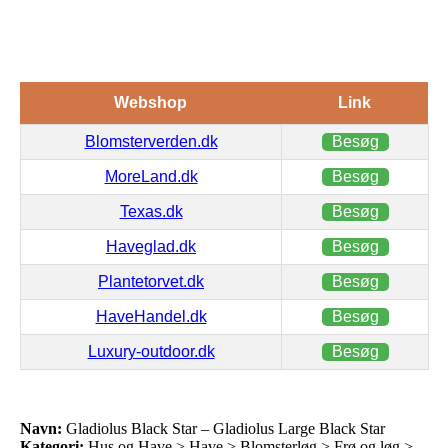
Webshop
Link
Blomsterverden.dk
Besøg
MoreLand.dk
Besøg
Texas.dk
Besøg
Haveglad.dk
Besøg
Plantetorvet.dk
Besøg
HaveHandel.dk
Besøg
Luxury-outdoor.dk
Besøg
Navn:
Gladiolus Black Star – Gladiolus Large Black Star
Kategori:
Hus og Have > Have > Blomsterløg > Frø og løg >