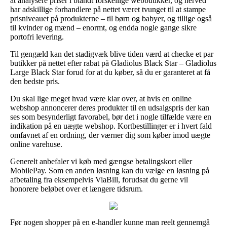
at analysere priser i blandt forskellige webbutikker, og herved
har adskillige forhandlere på nettet været tvunget til at stampe
prisniveauet på produkterne – til børn og babyer, og tillige også
til kvinder og mænd – enormt, og endda nogle gange sikre
portofri levering.
Til gengæld kan det stadigvæk blive tiden værd at checke et par
butikker på nettet efter rabat på Gladiolus Black Star – Gladiolus
Large Black Star forud for at du køber, så du er garanteret at få
den bedste pris.
Du skal lige meget hvad være klar over, at hvis en online
webshop annoncerer deres produkter til en udsalgspris der kan
ses som besynderligt favorabel, bør det i nogle tilfælde være en
indikation på en uægte webshop. Kortbestillinger er i hvert fald
omfavnet af en ordning, der værner dig som køber imod uægte
online varehuse.
Generelt anbefaler vi køb med gængse betalingskort eller
MobilePay. Som en anden løsning kan du vælge en løsning på
afbetaling fra eksempelvis ViaBill, forudsat du gerne vil
honorere beløbet over et længere tidsrum.
Før nogen shopper på en e-handler kunne man reelt gennemgå