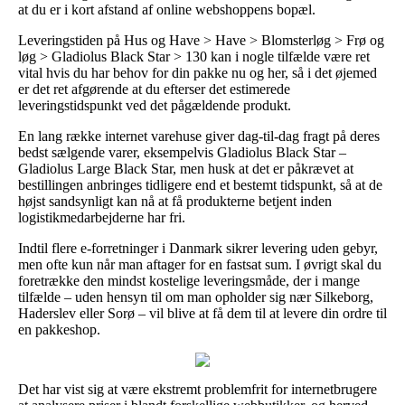
at du er i kort afstand af online webshoppens bopæl.
Leveringstiden på Hus og Have > Have > Blomsterløg > Frø og
løg > Gladiolus Black Star > 130 kan i nogle tilfælde være ret
vital hvis du har behov for din pakke nu og her, så i det øjemed
er det ret afgørende at du efterser det estimerede
leveringstidspunkt ved det pågældende produkt.
En lang række internet varehuse giver dag-til-dag fragt på deres
bedst sælgende varer, eksempelvis Gladiolus Black Star –
Gladiolus Large Black Star, men husk at det er påkrævet at
bestillingen anbringes tidligere end et bestemt tidspunkt, så at de
højst sandsynligt kan nå at få produkterne betjent inden
logistikmedarbejderne har fri.
Indtil flere e-forretninger i Danmark sikrer levering uden gebyr,
men ofte kun når man aftager for en fastsat sum. I øvrigt skal du
foretrække den mindst kostelige leveringsmåde, der i mange
tilfælde – uden hensyn til om man opholder sig nær Silkeborg,
Haderslev eller Sorø – vil blive at få dem til at levere din ordre til
en pakkeshop.
Det har vist sig at være ekstremt problemfrit for internetbrugere