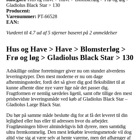
Gladiolus Black Star > 130
Producent:
Varenummer:
PT-66528
EAN:
Vurderet til
4.7
ud af 5 stjerner baseret på
2
anmeldelser
Hus og Have > Have > Blomsterløg >
Frø og løg > Gladiolus Black Star > 130
Adskillige online forretninger giver nu om stunder alverdens
leveringstyper. Den mest moderne er nu om dage
afhentningssteder, fordi det så giver dig god fleksibilitet til at
kunne afhente dine nye varer lige når det passer dig.
Fragtformen er nemlig særdeles ligetil, samt ofte tillige den mest
prisbevidste leveringsmåde ved køb af Gladiolus Black Star –
Gladiolus Large Black Star.
Du bør på samme måde beslutte dig for at få det leveret til din
lejlighed eller hus eller til adressen hvor du arbejder.
Fragtløsningen bliver almindeligvis lidt dyrere, men samtidig
ultra fremkommelig. Den mest letkøbte leveringsmetode vil dog
altid vise sig at være selv at hente varerne, men det afhænger af