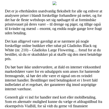
Det er jo efterhånden usædvanlig fleksibelt for alle og enhver at
analysere priser i blandt forskellige forhandlere på nettet, og for
det har de fleste webshops set sig nødsaget til at formindske
prisniveauet på deres varer – til drenge og piger, og tillige også
til kvinder og mænd – enormt, og endda nogle gange love fragt
uden betaling.
Det kan alligevel være gavnligt at se nærmere på nogle
forskellige online butikker efter rabat på Gladiolus Black og
White (nr. 210) – Gladiolus Large Flowering… forud for at du
bestiller, så du er skudsikker på at skaffe sig den mest betalelige
pris.
Du bør bare ikke undervurdere, at ifald en internet virksomhed
markedsfører varer for en udsalgspris som anses for hamrende
fremragende, så bør det ofte være et signal om en svindel
internet handler. Bestillinger med betalingskort er i hvert fald
indbefattet af et regelsæt, der garanterer dig imod uoprigtige
internet varehuse.
Generelt går vi ind for handler med kort eller mobilbetaling.
Som en alternativ mulighed kunne du vælge et afdragstilbud fra
eksempelvis ViaBill, for så vidt du gerne vil finansiere