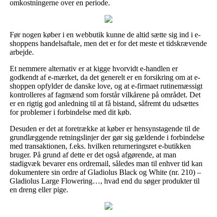
omkostningerne over en periode.
Før nogen køber i en webbutik kunne de altid sætte sig ind i e-
shoppens handelsaftale, men det er for det meste et tidskrævende
arbejde.
Et nemmere alternativ er at kigge hvorvidt e-handlen er
godkendt af e-mærket, da det generelt er en forsikring om at e-
shoppen opfylder de danske love, og at e-firmaet rutinemæssigt
kontrolleres af fagmænd som forstår vilkårene på området. Det
er en rigtig god anledning til at få bistand, såfremt du udsættes
for problemer i forbindelse med dit køb.
Desuden er det at foretrække at køber er hensynstagende til de
grundlæggende retningslinjer der gør sig gældende i forbindelse
med transaktionen, f.eks. hvilken returneringsret e-butikken
bruger. På grund af dette er det også afgørende, at man
stadigvæk bevarer ens ordremail, således man til enhver tid kan
dokumentere sin ordre af Gladiolus Black og White (nr. 210) –
Gladiolus Large Flowering…, hvad end du søger produkter til
en dreng eller pige.