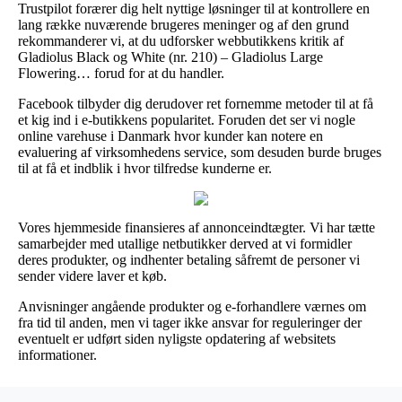
Trustpilot forærer dig helt nyttige løsninger til at kontrollere en
lang række nuværende brugeres meninger og af den grund
rekommanderer vi, at du udforsker webbutikkens kritik af
Gladiolus Black og White (nr. 210) – Gladiolus Large
Flowering… forud for at du handler.
Facebook tilbyder dig derudover ret fornemme metoder til at få
et kig ind i e-butikkens popularitet. Foruden det ser vi nogle
online varehuse i Danmark hvor kunder kan notere en
evaluering af virksomhedens service, som desuden burde bruges
til at få et indblik i hvor tilfredse kunderne er.
Vores hjemmeside finansieres af annonceindtægter. Vi har tætte
samarbejder med utallige netbutikker derved at vi formidler
deres produkter, og indhenter betaling såfremt de personer vi
sender videre laver et køb.
Anvisninger angående produkter og e-forhandlere værnes om
fra tid til anden, men vi tager ikke ansvar for reguleringer der
eventuelt er udført siden nyligste opdatering af websitets
informationer.