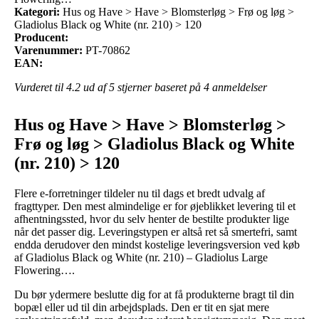
Kategori:
Hus og Have > Have > Blomsterløg > Frø og løg >
Gladiolus Black og White (nr. 210) > 120
Producent:
Varenummer:
PT-70862
EAN:
Vurderet til
4.2
ud af 5 stjerner baseret på
4
anmeldelser
Hus og Have > Have > Blomsterløg >
Frø og løg > Gladiolus Black og White
(nr. 210) > 120
Flere e-forretninger tildeler nu til dags et bredt udvalg af
fragttyper. Den mest almindelige er for øjeblikket levering til et
afhentningssted, hvor du selv henter de bestilte produkter lige
når det passer dig. Leveringstypen er altså ret så smertefri, samt
endda derudover den mindst kostelige leveringsversion ved køb
af Gladiolus Black og White (nr. 210) – Gladiolus Large
Flowering….
Du bør ydermere beslutte dig for at få produkterne bragt til din
bopæl eller ud til din arbejdsplads. Den er tit en sjat mere