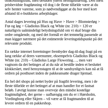
omkostningsfuld, men desuden yderst hensigtsmæssig. Den mest
prisbevidste fragtløsning vil dog i de fleste tilfælde være at du
selv henter varerne, som jo nødvendiggør at du bor med kort
afstand til e-butikkens arbejdslager.
Antal dages levering på Hus og Have > Have > Blomsterløg >
Frø og løg > Gladiolus Black og White (nr. 210) > 120 er
naturligvis ualmindeligt betydningsfuld om vi skal bruge din
ordre omgående, og med det formål er det temmelig passende at
man kigger nærmere på det estimerede leveringstidspunkt på det
relevante produkt.
En række internet forretninger frembyder dag-til-dag fragt på en
lang række af deres varenumre, eksempelvis Gladiolus Black og
White (nr. 210) – Gladiolus Large Flowering…, men vær
vagtsom da det betinges af at du når at bestille inden et besluttet
klokkeslæt, med hensynstagen til at de sandsynligvis kan nå at få
ordren på posthuset inden de pakkeansatte drager hjemad.
En hel del shops på nettet byder på fragtfri levering, men i de
fleste tilfælde er det betinget af at man handler for et fastsat
beløb. I øvrigt kunne man overveje den mindst kostelige
fragtmulighed, der gerne – uafhængig om du er i Hørsholm,
Vordingborg eller Skjern – vil være at få fragtmanden til at
levere ordren til en pakkeshop.