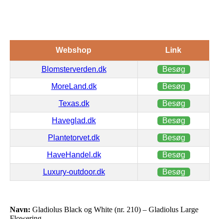
Webshop
Link
Blomsterverden.dk
Besøg
MoreLand.dk
Besøg
Texas.dk
Besøg
Haveglad.dk
Besøg
Plantetorvet.dk
Besøg
HaveHandel.dk
Besøg
Luxury-outdoor.dk
Besøg
Navn:
Gladiolus Black og White (nr. 210) – Gladiolus Large
Flowering…