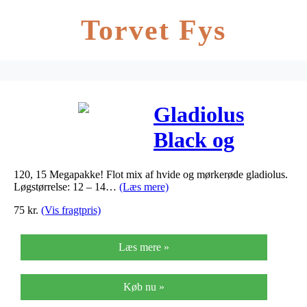
Torvet Fys
Gladiolus
Black og
White (nr.
120, 15 Megapakke! Flot mix af hvide og mørkerøde gladiolus.
210) –
Løgstørrelse: 12 – 14…
(Læs mere)
Gladiolus
75
kr.
(Vis fragtpris)
Large
Læs mere »
Flowering…
Køb nu »