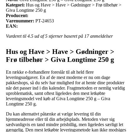
Kategori:
Hus og Have > Have > Gødninger > Frø tilbehør >
Giva Longtime 250 g
Producent:
Varenummer:
PT-24653
EAN:
Vurderet til
4.5
ud af 5 stjerner baseret på
17
anmeldelser
Hus og Have > Have > Gødninger >
Frø tilbehør > Giva Longtime 250 g
En række e-forhandlere foreslår til alt held flere
leveringsudgaver. En af de mest moderne er nu om dage
pakkeshops, så du selv har mulighed for at hente dine produkter
når det passer ind i din kalender. Fragtmetoden er nemlig vældig
uproblematisk, samt oftest ligeledes den mest letkøbte
leveringsmodel ved køb af Giva Longtime 250 g – Giva
Longtime 250 g.
Du kan alternativt påtænke at vælge levering til din
hjemmeadresse eller til din arbejdsplads. Metoden viser sig
sædvanligvis en tand mindre prisbillig, men ligeledes særligt let
gængelig. Den mest letkøbte leveringsmetode kan ikke modsiges