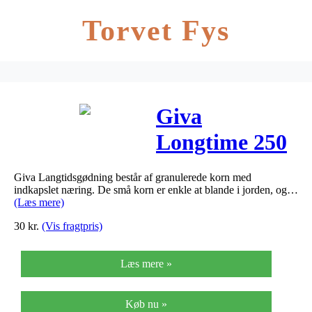
Torvet Fys
Giva
Longtime 250
g – Giva
Giva Langtidsgødning består af granulerede korn med
Longtime 250
indkapslet næring. De små korn er enkle at blande i jorden, og…
(Læs mere)
g
30
kr.
(Vis fragtpris)
Læs mere »
Køb nu »