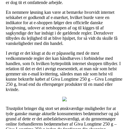
er dog tit et omfattende arbejde.
En nemmere løsning kan være at bemærke hvorvidt internet
selskabet er godkendt af e-mærket, hvilket burde være en
indikator for at e-shoppen følger den officielle danske
lovgivning, udover at netshoppen af og til kigges til af
sagkyndige der har indsigt i de gældende regler. Derudover
tilbydes du lejlighed til at blive hjulpet, for så vidt du skulle få
vanskeligheder med din handel.
I øvrigt er det klogt at du er påpasselig med de mest
vedkommende regler der kan håndhæves i forbindelse med
handlen, som fx hvilken byttepolitik internet shoppen tilbyder. I
relation til det er det i øvrigt essesentielt, at man når som helst
gemmer sin e-mail kvittering, således man når som helst vil
kunne bekræfte købet af Giva Longtime 250 g – Giva Longtime
250 g, hvad end du efterspørger produkter til en mand eller
kvinde.
Trustpilot bringer dig stort set ønskværdige muligheder for at
tyde ganske mange aktuelle konsumenters bedømmelser og på
grund af dette er det anbefalelsesværdigt, at du gennemsøger
online forhandlerens bedømmelser af Giva Longtime 250 g –