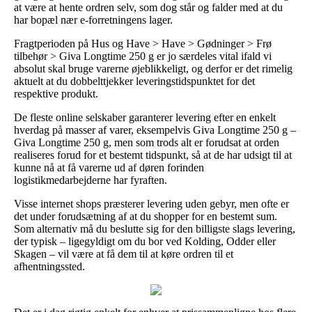
at være at hente ordren selv, som dog står og falder med at du
har bopæl nær e-forretningens lager.
Fragtperioden på Hus og Have > Have > Gødninger > Frø
tilbehør > Giva Longtime 250 g er jo særdeles vital ifald vi
absolut skal bruge varerne øjeblikkeligt, og derfor er det rimelig
aktuelt at du dobbelttjekker leveringstidspunktet for det
respektive produkt.
De fleste online selskaber garanterer levering efter en enkelt
hverdag på masser af varer, eksempelvis Giva Longtime 250 g –
Giva Longtime 250 g, men som trods alt er forudsat at orden
realiseres forud for et bestemt tidspunkt, så at de har udsigt til at
kunne nå at få varerne ud af døren forinden
logistikmedarbejderne har fyraften.
Visse internet shops præsterer levering uden gebyr, men ofte er
det under forudsætning af at du shopper for en bestemt sum.
Som alternativ må du beslutte sig for den billigste slags levering,
der typisk – ligegyldigt om du bor ved Kolding, Odder eller
Skagen – vil være at få dem til at køre ordren til et
afhentningssted.