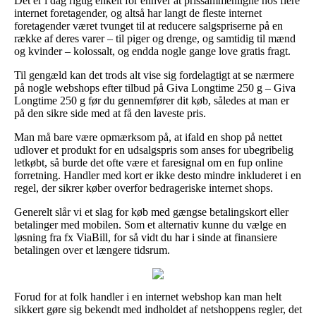
Det er i dag rigtig enkelt for enhver at prissammenligne hos flere
internet foretagender, og altså har langt de fleste internet
foretagender været tvunget til at reducere salgspriserne på en
række af deres varer – til piger og drenge, og samtidig til mænd
og kvinder – kolossalt, og endda nogle gange love gratis fragt.
Til gengæld kan det trods alt vise sig fordelagtigt at se nærmere
på nogle webshops efter tilbud på Giva Longtime 250 g – Giva
Longtime 250 g før du gennemfører dit køb, således at man er
på den sikre side med at få den laveste pris.
Man må bare være opmærksom på, at ifald en shop på nettet
udlover et produkt for en udsalgspris som anses for ubegribelig
letkøbt, så burde det ofte være et faresignal om en fup online
forretning. Handler med kort er ikke desto mindre inkluderet i en
regel, der sikrer køber overfor bedrageriske internet shops.
Generelt slår vi et slag for køb med gængse betalingskort eller
betalinger med mobilen. Som et alternativ kunne du vælge en
løsning fra fx ViaBill, for så vidt du har i sinde at finansiere
betalingen over et længere tidsrum.
Forud for at folk handler i en internet webshop kan man helt
sikkert gøre sig bekendt med indholdet af netshoppens regler, det