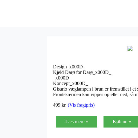
Design_x000D_
Kjeld Darø for Darø_x000D_
_x000D_
Koncept_x000D_
Gisario væglampen i brun er fremstillet i et
Frontskærmen kan vippes op eller ned, så m
499
kr.
(Vis fragtpris)
Læs mere »
Køb nu »