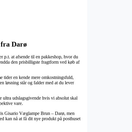
 fra Darø
 p.t. at afsende til en pakkeshop, hvor du
endda den prisbilligste fragtform ved køb af
mme tider en kende mere omkostningsfuld,
n løsning står og falder med at du lever
 ultra udslagsgivende hvis vi absolut skal
pektive vare.
elvis Gisario Væglampe Brun – Darø, men
hed kan nå at få dit nye produkt på posthuset