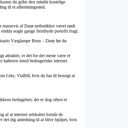
rs kunne du gribe den mindst kostelige
ing til et afhentningssted.
ar massevis af Darø netbutikker været nødt
og endda nogle gange frembyde portofri fragt.
å Gisario Væglampe Brun – Darø før du
t attraktiv, er det for det meste være et
per køberen imod bedrageriske internet
 f.eks. ViaBill, hvis du har til hensigt at
kens betingelser, det er dog oftest et
g af at internet selskabet forstår de
det dig anledning til at blive hjulpet, hvis