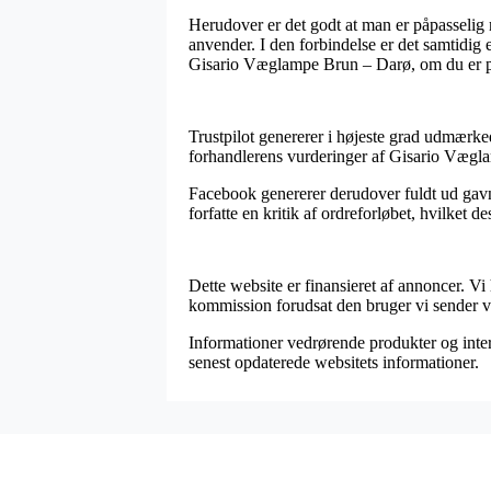
Herudover er det godt at man er påpasselig me
anvender. I den forbindelse er det samtidig
Gisario Væglampe Brun – Darø, om du er på 
Trustpilot genererer i højeste grad udmærkede
forhandlerens vurderinger af Gisario Vægl
Facebook genererer derudover fuldt ud gavnl
forfatte en kritik af ordreforløbet, hvilket d
Dette website er finansieret af annoncer. Vi
kommission forudsat den bruger vi sender vi
Informationer vedrørende produkter og intern
senest opdaterede websitets informationer.