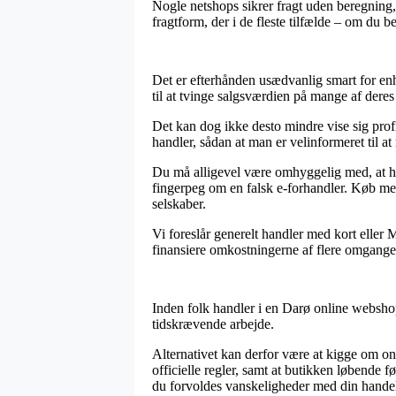
Nogle netshops sikrer fragt uden beregning, m
fragtform, der i de fleste tilfælde – om du b
Det er efterhånden usædvanlig smart for enh
til at tvinge salgsværdien på mange af deres
Det kan dog ikke desto mindre vise sig prof
handler, sådan at man er velinformeret til at
Du må alligevel være omhyggelig med, at hvis 
fingerpeg om en falsk e-forhandler. Køb med 
selskaber.
Vi foreslår generelt handler med kort eller M
finansiere omkostningerne af flere omgange
Inden folk handler i en Darø online webshop
tidskrævende arbejde.
Alternativet kan derfor være at kigge om onli
officielle regler, samt at butikken løbende f
du forvoldes vanskeligheder med din hande