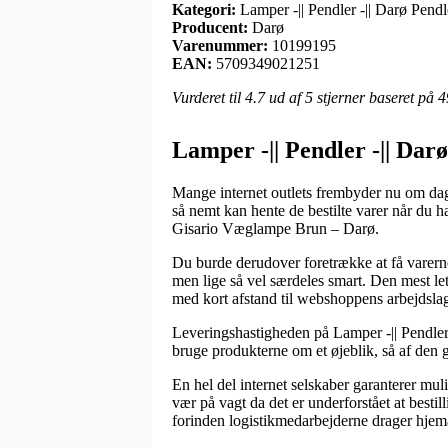
Kategori:
Lamper -|| Pendler -|| Darø Pend
Producent:
Darø
Varenummer:
10199195
EAN:
5709349021251
Vurderet til
4.7
ud af 5 stjerner baseret på
4
Lamper -|| Pendler -|| Dar
Mange internet outlets frembyder nu om dage
så nemt kan hente de bestilte varer når du h
Gisario Væglampe Brun – Darø.
Du burde derudover foretrække at få varerne
men lige så vel særdeles smart. Den mest le
med kort afstand til webshoppens arbejdslag
Leveringshastigheden på Lamper -|| Pendler 
bruge produkterne om et øjeblik, så af den g
En hel del internet selskaber garanterer m
vær på vagt da det er underforstået at bestil
forinden logistikmedarbejderne drager hjem