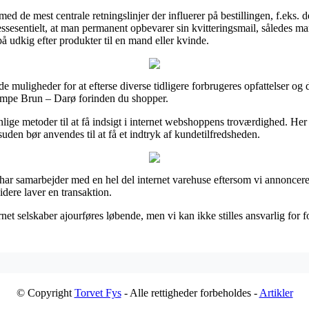
d de mest centrale retningslinjer der influerer på bestillingen, f.eks. d
 essesentielt, at man permanent opbevarer sin kvitteringsmail, således 
udkig efter produkter til en mand eller kvinde.
 muligheder for at efterse diverse tidligere forbrugeres opfattelser og d
ampe Brun – Darø forinden du shopper.
ige metoder til at få indsigt i internet webshoppens troværdighed. Her
esuden bør anvendes til at få et indtryk af kundetilfredsheden.
 har samarbejder med en hel del internet varehuse eftersom vi annoncere
dere laver en transaktion.
et selskaber ajourføres løbende, men vi kan ikke stilles ansvarlig for f
© Copyright
Torvet Fys
- Alle rettigheder forbeholdes -
Artikler