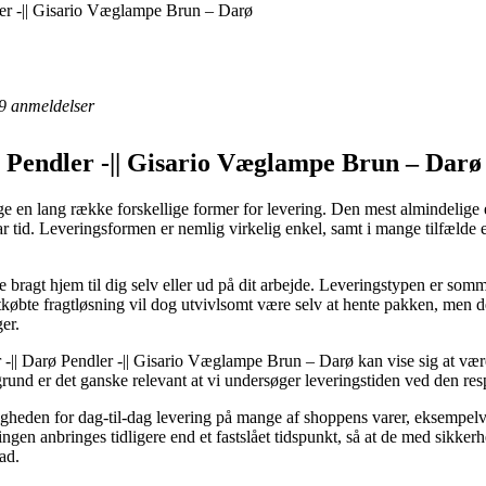
ler -|| Gisario Væglampe Brun – Darø
9
anmeldelser
ø Pendler -|| Gisario Væglampe Brun – Darø
 en lang række forskellige former for levering. Den mest almindelige er
ar tid. Leveringsformen er nemlig virkelig enkel, samt i mange tilfælde 
 bragt hjem til dig selv eller ud på dit arbejde. Leveringstypen er so
tkøbte fragtløsning vil dog utvivlsomt være selv at hente pakken, men de
er.
-|| Darø Pendler -|| Gisario Væglampe Brun – Darø kan vise sig at være
rund er det ganske relevant at vi undersøger leveringstiden ved den res
uligheden for dag-til-dag levering på mange af shoppens varer, eksemp
lingen anbringes tidligere end et fastslået tidspunkt, så at de med sikker
ad.