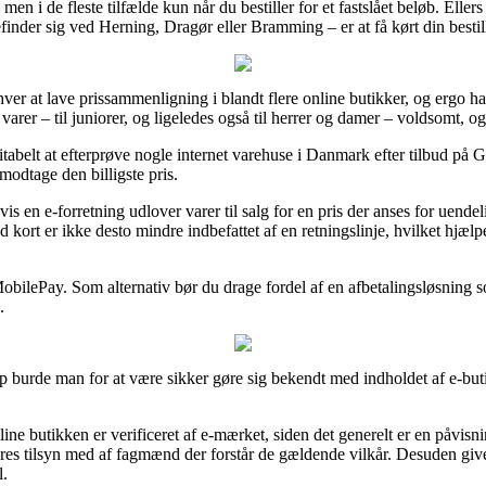
en i de fleste tilfælde kun når du bestiller for et fastslået beløb. Elle
efinder sig ved Herning, Dragør eller Bramming – er at få kørt din bestill
ver at lave prissammenligning i blandt flere online butikker, og ergo h
 varer – til juniorer, og ligeledes også til herrer og damer – voldsomt, 
itabelt at efterprøve nogle internet varehuse i Danmark efter tilbud p
 modtage den billigste pris.
en e-forretning udlover varer til salg for en pris der anses for uendelig
kort er ikke desto mindre indbefattet af en retningslinje, hvilket hjæl
obilePay. Som alternativ bør du drage fordel af en afbetalingsløsning som
.
 burde man for at være sikker gøre sig bekendt med indholdet af e-butik
ne butikken er verificeret af e-mærket, siden det generelt er en påvisnin
øres tilsyn med af fagmænd der forstår de gældende vilkår. Desuden giver 
l.