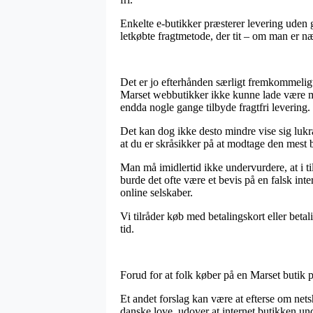
Enkelte e-butikker præsterer levering uden
letkøbte fragtmetode, der tit – om man er næ
Det er jo efterhånden særligt fremkommeligt 
Marset webbutikker ikke kunne lade være med 
endda nogle gange tilbyde fragtfri levering.
Det kan dog ikke desto mindre vise sig lukr
at du er skråsikker på at modtage den mest b
Man må imidlertid ikke undervurdere, at i t
burde det ofte være et bevis på en falsk in
online selskaber.
Vi tilråder køb med betalingskort eller beta
tid.
Forud for at folk køber på en Marset butik 
Et andet forslag kan være at efterse om net
danske love, udover at internet butikken un