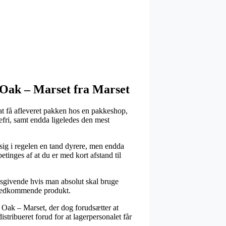
 Oak – Marset fra Marset
t at få afleveret pakken hos en pakkeshop,
tefri, samt endda ligeledes den mest
 sig i regelen en tand dyrere, men endda
tinges af at du er med kort afstand til
gsgivende hvis man absolut skal bruge
et vedkommende produkt.
 Oak – Marset, der dog forudsætter at
istribueret forud for at lagerpersonalet får