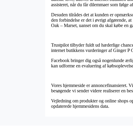
assisteret, når du får dilemmaer som følge a
Desuden tilrådes det at kunden er opmærksom
den forbindelse er det i øvrigt afgørende, 
Oak – Marset, uanset om du skal købe en gav
Trustpilot tilbyder fuldt ud hæderlige chanc
internet butikkens vurderinger af Ginger P 
Facebook bringer dig også nogenlunde ærlig
kan udforme en evaluering af købsoplevelsen,
Vores hjemmeside er annoncefinansieret. Vi 
besøgende vi sender videre realiserer en best
Vejledning om produkter og online shops opda
opdaterede hjemmesidens data.