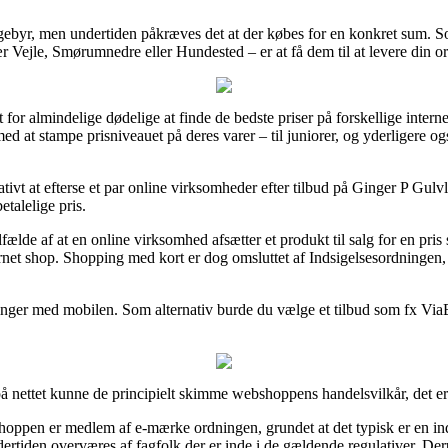
 gebyr, men undertiden påkræves det at der købes for en konkret sum. S
r Vejle, Smørumnedre eller Hundested – er at få dem til at levere din ord
for almindelige dødelige at finde de bedste priser på forskellige intern
at stampe prisniveauet på deres varer – til juniorer, og yderligere også
ativt at efterse et par online virksomheder efter tilbud på Ginger P Gul
etalelige pris.
ilfælde af at en online virksomhed afsætter et produkt til salg for en 
ternet shop. Shopping med kort er dog omsluttet af Indsigelsesordningen,
linger med mobilen. Som alternativ burde du vælge et tilbud som fx ViaBi
på nettet kunne de principielt skimme webshoppens handelsvilkår, det e
shoppen er medlem af e-mærke ordningen, grundet at det typisk er en ind
dertiden overværes af fagfolk der er inde i de gældende regulativer. Der