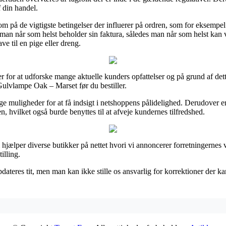
f din handel.
 på de vigtigste betingelser der influerer på ordren, som for eksempel h
at man når som helst beholder sin faktura, således man når som helst k
e til en pige eller dreng.
er for at udforske mange aktuelle kunders opfattelser og på grund af det
Gulvlampe Oak – Marset før du bestiller.
e muligheder for at få indsigt i netshoppens pålidelighed. Derudover e
 hvilket også burde benyttes til at afveje kundernes tilfredshed.
hjælper diverse butikker på nettet hvori vi annoncerer forretningernes v
illing.
teres tit, men man kan ikke stille os ansvarlig for korrektioner der kan