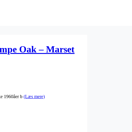
ampe Oak – Marset
e 1960âer b
(Læs mere)