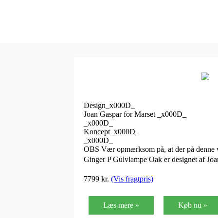
Design_x000D_
Joan Gaspar for Marset _x000D_
_x000D_
Koncept_x000D_
_x000D_
OBS Vær opmærksom på, at der på denne var
Ginger P Gulvlampe Oak er designet af Joan
7799
kr.
(Vis fragtpris)
Læs mere »
Køb nu »