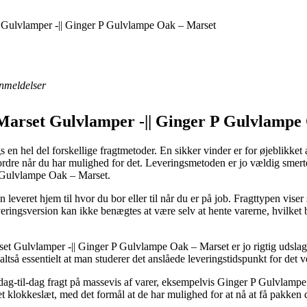
t Gulvlamper -|| Ginger P Gulvlampe Oak – Marset
nmeldelser
 Marset Gulvlamper -|| Ginger P Gulvlampe
gs en hel del forskellige fragtmetoder. En sikker vinder er for øjeblikke
in ordre når du har mulighed for det. Leveringsmetoden er jo vældig smer
P Gulvlampe Oak – Marset.
everet hjem til hvor du bor eller til når du er på job. Fragttypen viser
ringsversion kan ikke benægtes at være selv at hente varerne, hvilket be
rset Gulvlamper -|| Ginger P Gulvlampe Oak – Marset er jo rigtig udsla
 altså essentielt at man studerer det anslåede leveringstidspunkt for d
dag-til-dag fragt på massevis af varer, eksempelvis Ginger P Gulvlampe
ret klokkeslæt, med det formål at de har mulighed for at nå at få pakken d