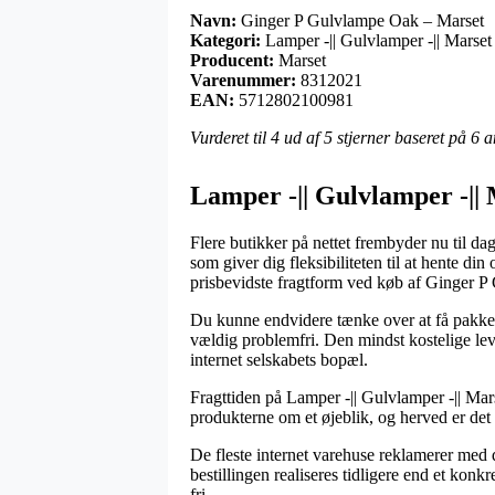
Navn:
Ginger P Gulvlampe Oak – Marset
Kategori:
Lamper -|| Gulvlamper -|| Marse
Producent:
Marset
Varenummer:
8312021
EAN:
5712802100981
Vurderet til
4
ud af 5 stjerner baseret på
6
a
Lamper -|| Gulvlamper -||
Flere butikker på nettet frembyder nu til da
som giver dig fleksibiliteten til at hente d
prisbevidste fragtform ved køb af Ginger 
Du kunne endvidere tænke over at få pakken l
vældig problemfri. Den mindst kostelige leve
internet selskabets bopæl.
Fragttiden på Lamper -|| Gulvlamper -|| Ma
produkterne om et øjeblik, og herved er det
De fleste internet varehuse reklamerer med 
bestillingen realiseres tidligere end et konk
fri.