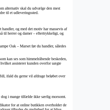
om alternativ skal du udvælge den mest
re til et udleveringssted.
et handler, og med det motiv har massevis af
 til herrer og damer – eftertrykkeligt, og
vlampe Oak – Marset før du handler, således
pris som kan ses som himmelråbende beskeden,
 hvilket assisterer kunden overfor uægte
ll, ifald du gerne vil afdrage beløbet over
r dog i mange tilfælde ikke særlig morsomt.
ikator for at online butikken overholder de
udover tilbydes du mulighed for at blive