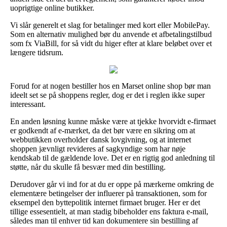
uoprigtige online butikker.
Vi slår generelt et slag for betalinger med kort eller MobilePay.
Som en alternativ mulighed bør du anvende et afbetalingstilbud
som fx ViaBill, for så vidt du higer efter at klare beløbet over et
længere tidsrum.
Forud for at nogen bestiller hos en Marset online shop bør man
ideelt set se på shoppens regler, dog er det i reglen ikke super
interessant.
En anden løsning kunne måske være at tjekke hvorvidt e-firmaet
er godkendt af e-mærket, da det bør være en sikring om at
webbutikken overholder dansk lovgivning, og at internet
shoppen jævnligt revideres af sagkyndige som har nøje
kendskab til de gældende love. Det er en rigtig god anledning til
støtte, når du skulle få besvær med din bestilling.
Derudover går vi ind for at du er oppe på mærkerne omkring de
elementære betingelser der influerer på transaktionen, som for
eksempel den byttepolitik internet firmaet bruger. Her er det
tillige essesentielt, at man stadig bibeholder ens faktura e-mail,
således man til enhver tid kan dokumentere sin bestilling af