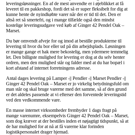
leveringsløsninger. En af de mest anvendte er i øjeblikket at få
leveret til en pakkeshop, fordi det så er super fleksibelt for dig at
kunne hente de nyindkøbte varer når der er tid til det. Den er
altså ret så smertefri, og i mange tilfælde også den mindst
kostelige leveringsudgave ved køb af Ginger 42 Pendel Oak –
Marset.
Du bør omvendt afveje for og imod at bestille produkterne til
levering til hvor du bor eller ud på din arbejdsplads. Løsningen
er mange gange et hak mere bekostelig, men ydermere temmelig
let. Den billigste mulighed for levering er dog at du selv henter
ordren, men den mulighed står og falder med at du har bopæl i
kort afstand af internet forretningens adresse.
Antal dages levering på Lamper -|| Pendler -|| Marset Pendler -||
Ginger 42 Pendel Oak – Marset er jo virkelig betydningsfuld om
man står og skal bruge varerne med det samme, så af den grund
er det aldeles passende at vi efterser den forventede leveringstid
ved den vedkommende vare.
En masse internet virksomheder frembyder 1 dags fragt på
mange varenumre, eksempelvis Ginger 42 Pendel Oak – Marset,
som dog kræver at der bestilles inden et nøjagtigt tidspunkt, så at
de har mulighed for at nå at få varerne klar forinden
logistikpersonalet drager hjemad.