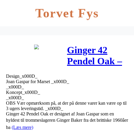
Torvet Fys
Ginger 42
Pendel Oak –
Marset
Design_x000D_
Joan Gaspar for Marset _x000D_
_x000D_
Koncept_x000D_
_x000D_
OBS Vær opmærksom på, at der på denne varer kan være op til
3 ugers leveringstid. _x000D_
Ginger 42 Pendel Oak er designet af Joan Gaspar som en
hyldest til trommeslageren Ginger Baker fra det brittiske 1960âer
ba
(Læs mere)