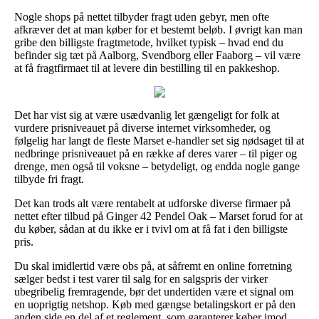
Nogle shops på nettet tilbyder fragt uden gebyr, men ofte
afkræver det at man køber for et bestemt beløb. I øvrigt kan man
gribe den billigste fragtmetode, hvilket typisk – hvad end du
befinder sig tæt på Aalborg, Svendborg eller Faaborg – vil være
at få fragtfirmaet til at levere din bestilling til en pakkeshop.
Det har vist sig at være usædvanlig let gængeligt for folk at
vurdere prisniveauet på diverse internet virksomheder, og
følgelig har langt de fleste Marset e-handler set sig nødsaget til at
nedbringe prisniveauet på en række af deres varer – til piger og
drenge, men også til voksne – betydeligt, og endda nogle gange
tilbyde fri fragt.
Det kan trods alt være rentabelt at udforske diverse firmaer på
nettet efter tilbud på Ginger 42 Pendel Oak – Marset forud for at
du køber, sådan at du ikke er i tvivl om at få fat i den billigste
pris.
Du skal imidlertid være obs på, at såfremt en online forretning
sælger bedst i test varer til salg for en salgspris der virker
ubegribelig fremragende, bør det undertiden være et signal om
en uoprigtig netshop. Køb med gængse betalingskort er på den
anden side en del af et reglement, som garanterer køber imod