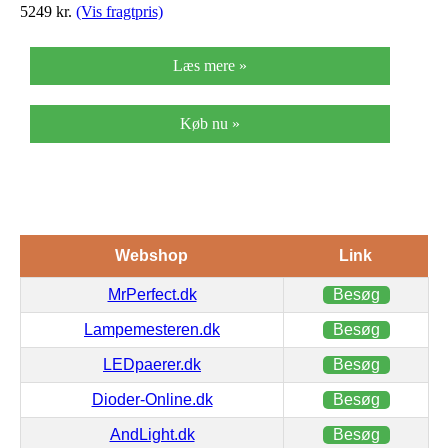
5249
kr.
(Vis fragtpris)
Læs mere »
Køb nu »
Webshop
Link
MrPerfect.dk
Besøg
Lampemesteren.dk
Besøg
LEDpaerer.dk
Besøg
Dioder-Online.dk
Besøg
AndLight.dk
Besøg