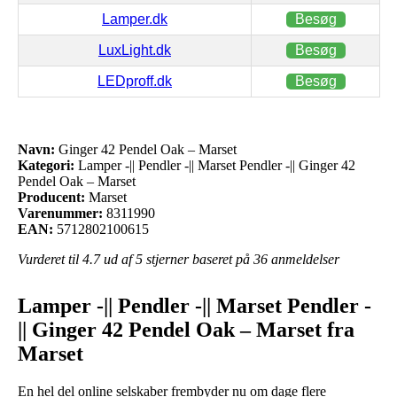
Lamper.dk
Besøg
LuxLight.dk
Besøg
LEDproff.dk
Besøg
Navn:
Ginger 42 Pendel Oak – Marset
Kategori:
Lamper -|| Pendler -|| Marset Pendler -|| Ginger 42
Pendel Oak – Marset
Producent:
Marset
Varenummer:
8311990
EAN:
5712802100615
Vurderet til
4.7
ud af 5 stjerner baseret på
36
anmeldelser
Lamper -|| Pendler -|| Marset Pendler -
|| Ginger 42 Pendel Oak – Marset fra
Marset
En hel del online selskaber frembyder nu om dage flere