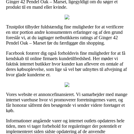
Ginger 42 Pendel Oak – Marset, ligegyldigt om du søger et
produkt til en mand eller kvinde.
Trustpilot tilbyder fuldstændig fine muligheder for at verificere
en stor portion andre konsumenters erfaringer og af den grund
foreslår vi, at du iagttager netbutikkens ratings af Ginger 42
Pendel Oak – Marset før du færdiggør din shopping.
Facebook forærer dig også forholdsvis fine muligheder for at få
kendskab til online firmaets kundetilfredshed. Her møder vi
faktisk internet butikker hvor kunder kan aflevere en omtale af
deres købsoplevelse, som lige så vel bør udnyttes til afvejning af
hvor glade kunderne er.
Vores website er annoncefinansieret. Vi samarbejder med mange
internet varehuse hvor vi promoverer forretningernes varer, og
får honorar såfremt den besøgende vi sender videre foretager et
køb.
Informationer angående varer og internet outlets opdateres hele
tiden, men vi tager forbehold for reguleringer der potentielt er
implementeret siden sidste opdatering af de anvendte