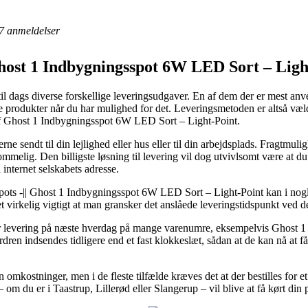
7
anmeldelser
Ghost 1 Indbygningsspot 6W LED Sort – Light
til dags diverse forskellige leveringsudgaver. En af dem der er mest anve
e produkter når du har mulighed for det. Leveringsmetoden er altså v
 af Ghost 1 Indbygningsspot 6W LED Sort – Light-Point.
 sendt til din lejlighed eller hus eller til din arbejdsplads. Fragtmulig
ommelig. Den billigste løsning til levering vil dog utvivlsomt være at 
 internet selskabets adresse.
ts -|| Ghost 1 Indbygningsspot 6W LED Sort – Light-Point kan i nogle 
t virkelig vigtigt at man gransker det anslåede leveringstidspunkt ve
er levering på næste hverdag på mange varenumre, eksempelvis Ghost 
rdren indsendes tidligere end et fast klokkeslæt, sådan at de kan nå at f
mkostninger, men i de fleste tilfælde kræves det at der bestilles for et
om du er i Taastrup, Lillerød eller Slangerup – vil blive at få kørt din p