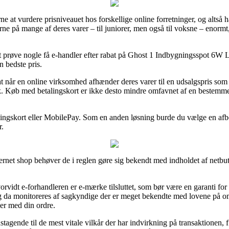
ne at vurdere prisniveauet hos forskellige online forretninger, og altså h
e på mange af deres varer – til juniorer, men også til voksne – enormt
at prøve nogle få e-handler efter rabat på Ghost 1 Indbygningsspot 6W 
n bedste pris.
når en online virksomhed afhænder deres varer til en udsalgspris som k
ik. Køb med betalingskort er ikke desto mindre omfavnet af en bestem
ingskort eller MobilePay. Som en anden løsning burde du vælge en afb
r.
rnet shop behøver de i reglen gøre sig bekendt med indholdet af netbut
orvidt e-forhandleren er e-mærke tilsluttet, som bør være en garanti fo
 og da monitoreres af sagkyndige der er meget bekendte med lovene på om
er med din ordre.
stagende til de mest vitale vilkår der har indvirkning på transaktionen, 