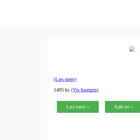
(Læs mere)
1495
kr.
(Vis fragtpris)
Læs mere »
Køb nu »