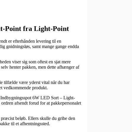
-Point fra Light-Point
ndt er efterhånden levering til en
ældig gnidningsløs, samt mange gange endda
heden viser sig som oftest en sjat mere
du selv henter pakken, men dette afhænger af
tilfælde være yderst vital når du har
d det vedkommende produkt.
1 Indbygningsspot 6W LED Sort – Light-
å ordren afsendt forud for at pakkepersonalet
 præcist beløb. Ellers skulle du gribe den
akke til et afhentningssted.