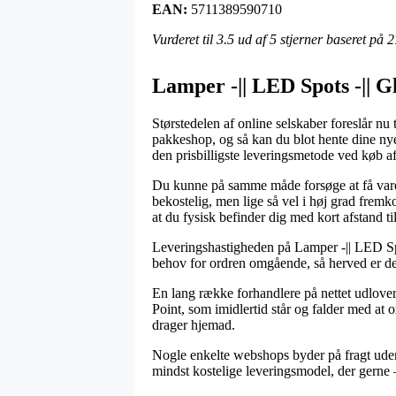
EAN:
5711389590710
Vurderet til
3.5
ud af 5 stjerner baseret på
2
Lamper -|| LED Spots -|| 
Størstedelen af online selskaber foreslår nu 
pakkeshop, og så kan du blot hente dine ny
den prisbilligste leveringsmetode ved køb
Du kunne på samme måde forsøge at få varerne
bekostelig, men lige så vel i høj grad fremk
at du fysisk befinder dig med kort afstand til
Leveringshastigheden på Lamper -|| LED Spo
behov for ordren omgående, så herved er de
En lang række forhandlere på nettet udlov
Point, som imidlertid står og falder med at o
drager hjemad.
Nogle enkelte webshops byder på fragt uden o
mindst kostelige leveringsmodel, der gerne – 