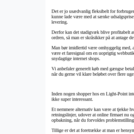
Det er jo usædvanlig fleksibelt for forbruger
kunne lade være med at sænke udsalgsprisern
levering.
Derfor kan det stadigvæk blive profitabelt 
ordren, så man er skråsikker på at antage de
Man bør imidlertid være omhyggelig med, at 
være et faresignal om en uoprigtig webbut
snydagtige internet shops.
Vi anbefaler generelt køb med gængse betal
når du gerne vil klare beløbet over flere uge
Inden nogen shopper hos en Light-Point inte
ikke super interessant.
Et nemmere alternativ kan være at tjekke hv
retningslinjer, udover at online firmaet nu
opbakning, når du forvoldes problemstilling
Tillige er det at foretrække at man er hensyn