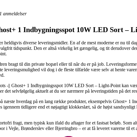
1
anmeldelser
Ghost+ 1 Indbygningsspot 10W LED Sort – Li
r heldigvis diverse leveringsmidler. En af de mest moderne er nu til dags 
gfrit tidspunkt. Den er altså virkelig let gængelig, og tit derudover de
int.
 bragt til din private bopæl eller til når du er på job. Leveringsforme
te leveringsmulighed vil dog i de fleste tilfælde være selv at hente var
ed.
ts -|| Ghost+ 1 Indbygningsspot 10W LED Sort – Light-Point kan være 
 er det selvfølgelig aktuelt at du ser nærmere på leveringstiden på det r
g på næste hverdag på en lang række produkter, eksempelvis Ghost+ 1 
es igennem tidligere end et nøjagtigt klokkeslæt, så de højst sandsynligt
rtofri fragt, men typisk kun ifald du aftager for et fastsat beløb. Som al
or i Vejle, Brønderslev eller Bjerringbro – er at få leveret varerne til et