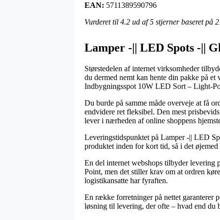
EAN:
5711389590796
Vurderet til
4.2
ud af 5 stjerner baseret på
2
Lamper -|| LED Spots -|| 
Størstedelen af internet virksomheder tilbyde
du dermed nemt kan hente din pakke på et val
Indbygningsspot 10W LED Sort – Light-Po
Du burde på samme måde overveje at få ordren
endvidere ret fleksibel. Den mest prisbevids
lever i nærheden af online shoppens hjemst
Leveringstidspunktet på Lamper -|| LED Spo
produktet inden for kort tid, så i det øjemed
En del internet webshops tilbyder leverin
Point, men det stiller krav om at ordren kør
logistikansatte har fyraften.
En række forretninger på nettet garanterer po
løsning til levering, der ofte – hvad end du b