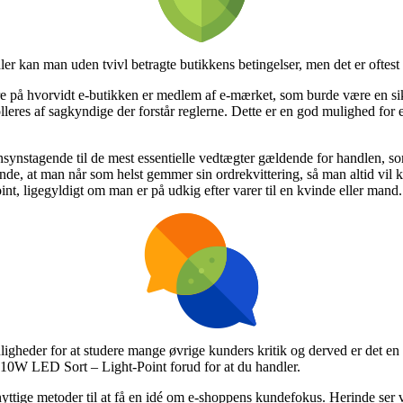
er kan man uden tvivl betragte butikkens betingelser, men det er oftes
re på hvorvidt e-butikken er medlem af e-mærket, som burde være en si
lleres af sagkyndige der forstår reglerne. Dette er en god mulighed for
hensynstagende til de mest essentielle vedtægter gældende for handlen,
rende, at man når som helst gemmer sin ordrekvittering, så man altid vil
, ligegyldigt om man er på udkig efter varer til en kvinde eller mand.
ligheder for at studere mange øvrige kunders kritik og derved er det en 
0W LED Sort – Light-Point forud for at du handler.
tige metoder til at få en idé om e-shoppens kundefokus. Herinde ser vi