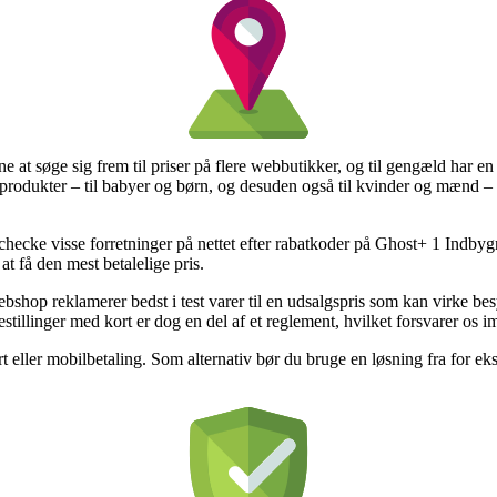
rne at søge sig frem til priser på flere webbutikker, og til gengæld har en
s produkter – til babyer og børn, og desuden også til kvinder og mænd 
at checke visse forretninger på nettet efter rabatkoder på Ghost+ 1 Ind
at få den mest betalelige pris.
shop reklamerer bedst i test varer til en udsalgspris som kan virke bes
tillinger med kort er dog en del af et reglement, hvilket forsvarer os im
rt eller mobilbetaling. Som alternativ bør du bruge en løsning fra for ek