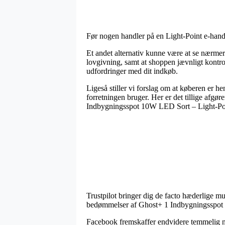
Før nogen handler på en Light-Point e-handl
Et andet alternativ kunne være at se nærme
lovgivning, samt at shoppen jævnligt kontro
udfordringer med dit indkøb.
Ligeså stiller vi forslag om at køberen er 
forretningen bruger. Her er det tillige afgø
Indbygningsspot 10W LED Sort – Light-Point
Trustpilot bringer dig de facto hæderlige mu
bedømmelser af Ghost+ 1 Indbygningsspot 1
Facebook fremskaffer endvidere temmelig nyt