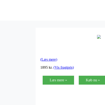
(Læs mere)
1895
kr.
(Vis fragtpris)
Læs mere »
Køb nu »