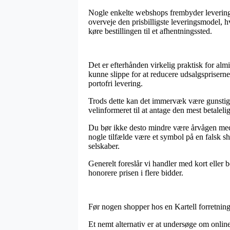
Nogle enkelte webshops frembyder levering 
overveje den prisbilligste leveringsmodel, h
køre bestillingen til et afhentningssted.
Det er efterhånden virkelig praktisk for almi
kunne slippe for at reducere udsalgsprisern
portofri levering.
Trods dette kan det immervæk være gunstigt a
velinformeret til at antage den mest betalelig
Du bør ikke desto mindre være årvågen med, a
nogle tilfælde være et symbol på en falsk sh
selskaber.
Generelt foreslår vi handler med kort eller b
honorere prisen i flere bidder.
Før nogen shopper hos en Kartell forretning p
Et nemt alternativ er at undersøge om online 