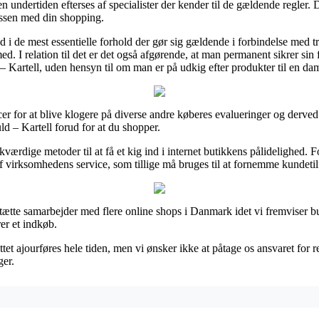
en undertiden efterses af specialister der kender til de gældende regler. D
essen med din shopping.
ind i de mest essentielle forhold der gør sig gældende i forbindelse med 
ed. I relation til det er det også afgørende, at man permanent sikrer sin
 Kartell, uden hensyn til om man er på udkig efter produkter til en dam
r for at blive klogere på diverse andre køberes evalueringer og derved e
 – Kartell forud for at du shopper.
ærdige metoder til at få et kig ind i internet butikkens pålidelighed. 
f virksomhedens service, som tillige må bruges til at fornemme kundeti
 tætte samarbejder med flere online shops i Danmark idet vi fremviser b
er et indkøb.
tet ajourføres hele tiden, men vi ønsker ikke at påtage os ansvaret for 
ger.