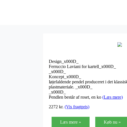
Design_x000D_
Ferruccio Laviani for kartell_x000D_
_x000D_
Koncept_x000D_
Iøjefaldende pendel produceret i det klassisk
plastmateriale. _x000D_
_x000D_
Pendlen består af roset, en ko
(Læs mere)
2272
kr.
(Vis fragtpris)
Læs mere »
Køb nu »