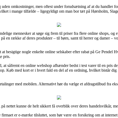
uden omkostninger, men oftest under forudsætning af at du handler fo
vilket i mange tilfælde – ligegyldigt om man bor tæt på Hørsholm, Slagel
ndelige mennesker at søge sig frem til priser fra flere online shops, og er
e på en række af deres produkter – til børn, samt til herrer og damer –
t besigtige nogle enkelte online selskaber efter rabat på Ge Pendel Hvid
e pris.
t såfremt en online webshop afhænder bedst i test varer til en pris der 
op. Køb med kort er i hvert fald en del af en ordning, hvilket bistår di
etalinger med mobilen. Alternativt bør du vælge et afdragstilbud fra ekse
å nettet kunne de helt sikkert få overblik over deres handelsvilkår, men 
firmaet er e-mærke tilsluttet, som bør være en forsikring om at internet 