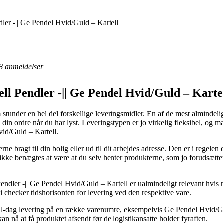
ndler -|| Ge Pendel Hvid/Guld – Kartell
8
anmeldelser
ell Pendler -|| Ge Pendel Hvid/Guld – Kartel
stunder en hel del forskellige leveringsmidler. En af de mest almindelige 
in ordre når du har lyst. Leveringstypen er jo virkelig fleksibel, og m
vid/Guld – Kartell.
 bragt til din bolig eller ud til dit arbejdes adresse. Den er i regelen 
kke benægtes at være at du selv henter produkterne, som jo forudsætter
l Pendler -|| Ge Pendel Hvid/Guld – Kartell er ualmindeligt relevant hv
vi checker tidshorisonten for levering ved den respektive vare.
l-dag levering på en række varenumre, eksempelvis Ge Pendel Hvid/Guld
an nå at få produktet afsendt før de logistikansatte holder fyraften.