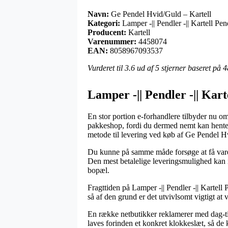
Navn:
Ge Pendel Hvid/Guld – Kartell
Kategori:
Lamper -|| Pendler -|| Kartell Pe
Producent:
Kartell
Varenummer:
4458074
EAN:
8058967093537
Vurderet til
3.6
ud af 5 stjerner baseret på
4
Lamper -|| Pendler -|| Kart
En stor portion e-forhandlere tilbyder nu om 
pakkeshop, fordi du dermed nemt kan hente d
metode til levering ved køb af Ge Pendel H
Du kunne på samme måde forsøge at få varerne
Den mest betalelige leveringsmulighed kan i
bopæl.
Fragttiden på Lamper -|| Pendler -|| Kartel
så af den grund er det utvivlsomt vigtigt at 
En række netbutikker reklamerer med dag-ti
laves forinden et konkret klokkeslæt, så de k