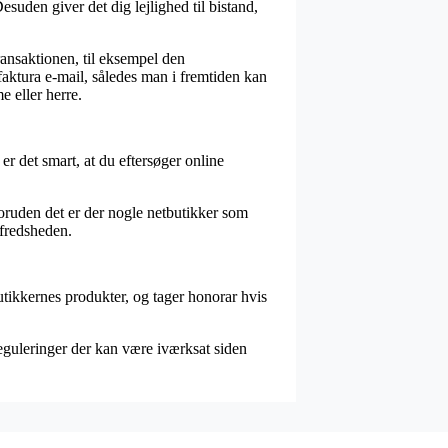
esuden giver det dig lejlighed til bistand,
transaktionen, til eksempel den
 faktura e-mail, således man i fremtiden kan
e eller herre.
r det smart, at du eftersøger online
Foruden det er der nogle netbutikker som
lfredsheden.
utikkernes produkter, og tager honorar hvis
reguleringer der kan være iværksat siden