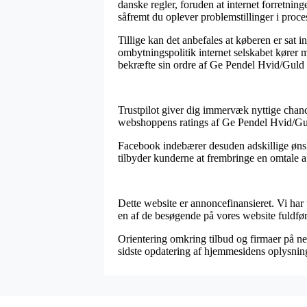
danske regler, foruden at internet forretning
såfremt du oplever problemstillinger i proc
Tillige kan det anbefales at køberen er sat 
ombytningspolitik internet selskabet kører m
bekræfte sin ordre af Ge Pendel Hvid/Guld –
Trustpilot giver dig immervæk nyttige chance
webshoppens ratings af Ge Pendel Hvid/Guld
Facebook indebærer desuden adskillige ønskv
tilbyder kunderne at frembringe en omtale a
Dette website er annoncefinansieret. Vi har
en af de besøgende på vores website fuldfør
Orientering omkring tilbud og firmaer på net
sidste opdatering af hjemmesidens oplysnin