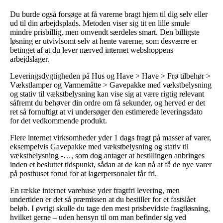
Du burde også forsøge at få varerne bragt hjem til dig selv eller
ud til din arbejdsplads. Metoden viser sig tit en lille smule
mindre prisbillig, men omvendt særdeles smart. Den billigste
løsning er utvivlsomt selv at hente varerne, som desværre er
betinget af at du lever nærved internet webshoppens
arbejdslager.
Leveringsdygtigheden på Hus og Have > Have > Frø tilbehør >
Vækstlamper og Varmemåtte > Gavepakke med vækstbelysning
og stativ til vækstbelysning kan vise sig at være rigtig relevant
såfremt du behøver din ordre om få sekunder, og herved er det
ret så fornuftigt at vi undersøger den estimerede leveringsdato
for det vedkommende produkt.
Flere internet virksomheder yder 1 dags fragt på masser af varer,
eksempelvis Gavepakke med vækstbelysning og stativ til
vækstbelysning -…, som dog antager at bestillingen anbringes
inden et besluttet tidspunkt, sådan at de kan nå at få de nye varer
på posthuset forud for at lagerpersonalet får fri.
En række internet varehuse yder fragtfri levering, men
undertiden er det så præmissen at du bestiller for et fastslået
beløb. I øvrigt skulle du tage den mest prisbevidste fragtløsning,
hvilket gerne – uden hensyn til om man befinder sig ved