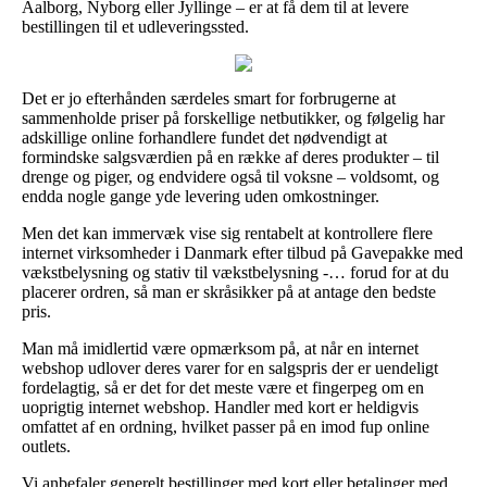
Aalborg, Nyborg eller Jyllinge – er at få dem til at levere
bestillingen til et udleveringssted.
Det er jo efterhånden særdeles smart for forbrugerne at
sammenholde priser på forskellige netbutikker, og følgelig har
adskillige online forhandlere fundet det nødvendigt at
formindske salgsværdien på en række af deres produkter – til
drenge og piger, og endvidere også til voksne – voldsomt, og
endda nogle gange yde levering uden omkostninger.
Men det kan immervæk vise sig rentabelt at kontrollere flere
internet virksomheder i Danmark efter tilbud på Gavepakke med
vækstbelysning og stativ til vækstbelysning -… forud for at du
placerer ordren, så man er skråsikker på at antage den bedste
pris.
Man må imidlertid være opmærksom på, at når en internet
webshop udlover deres varer for en salgspris der er uendeligt
fordelagtig, så er det for det meste være et fingerpeg om en
uoprigtig internet webshop. Handler med kort er heldigvis
omfattet af en ordning, hvilket passer på en imod fup online
outlets.
Vi anbefaler generelt bestillinger med kort eller betalinger med