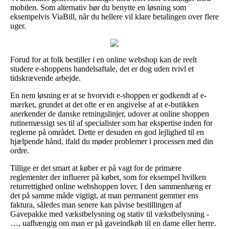
mobilen. Som alternativ bør du benytte en løsning som
eksempelvis ViaBill, når du hellere vil klare betalingen over flere
uger.
Forud for at folk bestiller i en online webshop kan de reelt
studere e-shoppens handelsaftale, det er dog uden tvivl et
tidskrævende arbejde.
En nem løsning er at se hvorvidt e-shoppen er godkendt af e-
mærket, grundet at det ofte er en angivelse af at e-butikken
anerkender de danske retningslinjer, udover at online shoppen
rutinemæssigt ses til af specialister som har ekspertise inden for
reglerne på området. Dette er desuden en god lejlighed til en
hjælpende hånd, ifald du møder problemer i processen med din
ordre.
Tillige er det smart at køber er på vagt for de primære
reglementer der influerer på købet, som for eksempel hvilken
returrettighed online webshoppen lover. I den sammenhæng er
det på samme måde vigtigt, at man permanent gemmer ens
faktura, således man senere kan påvise bestillingen af
Gavepakke med vækstbelysning og stativ til vækstbelysning -
…, uafhængig om man er på gaveindkøb til en dame eller herre.