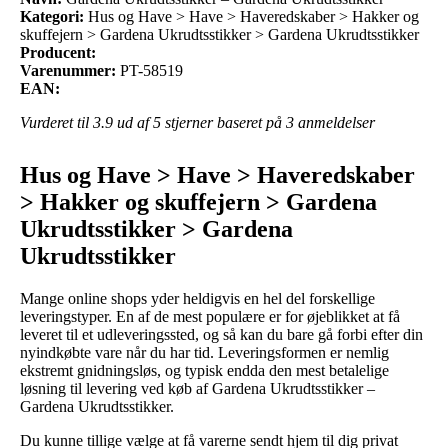
Kategori:
Hus og Have > Have > Haveredskaber > Hakker og
skuffejern > Gardena Ukrudtsstikker > Gardena Ukrudtsstikker
Producent:
Varenummer:
PT-58519
EAN:
Vurderet til
3.9
ud af 5 stjerner baseret på
3
anmeldelser
Hus og Have > Have > Haveredskaber
> Hakker og skuffejern > Gardena
Ukrudtsstikker > Gardena
Ukrudtsstikker
Mange online shops yder heldigvis en hel del forskellige
leveringstyper. En af de mest populære er for øjeblikket at få
leveret til et udleveringssted, og så kan du bare gå forbi efter din
nyindkøbte vare når du har tid. Leveringsformen er nemlig
ekstremt gnidningsløs, og typisk endda den mest betalelige
løsning til levering ved køb af Gardena Ukrudtsstikker –
Gardena Ukrudtsstikker.
Du kunne tillige vælge at få varerne sendt hjem til dig privat