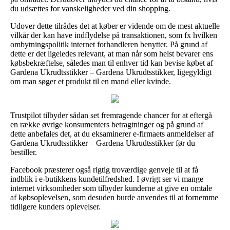
du udsættes for vanskeligheder ved din shopping.
Udover dette tilrådes det at køber er vidende om de mest aktuelle
vilkår der kan have indflydelse på transaktionen, som fx hvilken
ombytningspolitik internet forhandleren benytter. På grund af
dette er det ligeledes relevant, at man når som helst bevarer ens
købsbekræftelse, således man til enhver tid kan bevise købet af
Gardena Ukrudtsstikker – Gardena Ukrudtsstikker, ligegyldigt
om man søger et produkt til en mand eller kvinde.
Trustpilot tilbyder sådan set fremragende chancer for at eftergå
en række øvrige konsumenters betragtninger og på grund af
dette anbefales det, at du eksaminerer e-firmaets anmeldelser af
Gardena Ukrudtsstikker – Gardena Ukrudtsstikker før du
bestiller.
Facebook præsterer også rigtig troværdige genveje til at få
indblik i e-butikkens kundetilfredshed. I øvrigt ser vi mange
internet virksomheder som tilbyder kunderne at give en omtale
af købsoplevelsen, som desuden burde anvendes til at fornemme
tidligere kunders oplevelser.