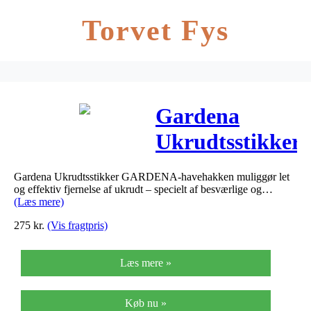
Torvet Fys
Gardena
Ukrudtsstikker
– Gardena
Gardena Ukrudtsstikker GARDENA-havehakken muliggør let
Ukrudtsstikker
og effektiv fjernelse af ukrudt – specielt af besværlige og…
(Læs mere)
275
kr.
(Vis fragtpris)
Læs mere »
Køb nu »