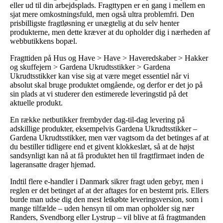
eller ud til din arbejdsplads. Fragttypen er en gang i mellem en
sjat mere omkostningsfuld, men også ultra problemfri. Den
prisbilligste fragtløsning er unægtelig at du selv henter
produkterne, men dette kræver at du opholder dig i nærheden af
webbutikkens bopæl.
Fragttiden på Hus og Have > Have > Haveredskaber > Hakker
og skuffejern > Gardena Ukrudtsstikker > Gardena
Ukrudtsstikker kan vise sig at være meget essentiel når vi
absolut skal bruge produktet omgående, og derfor er det jo på
sin plads at vi studerer den estimerede leveringstid på det
aktuelle produkt.
En række netbutikker frembyder dag-til-dag levering på
adskillige produkter, eksempelvis Gardena Ukrudtsstikker –
Gardena Ukrudtsstikker, men vær vagtsom da det betinges af at
du bestiller tidligere end et givent klokkeslæt, så at de højst
sandsynligt kan nå at få produktet hen til fragtfirmaet inden de
lageransatte drager hjemad.
Indtil flere e-handler i Danmark sikrer fragt uden gebyr, men i
reglen er det betinget af at der aftages for en bestemt pris. Ellers
burde man udse dig den mest letkøbte leveringsversion, som i
mange tilfælde – uden hensyn til om man opholder sig nær
Randers, Svendborg eller Lystrup – vil blive at få fragtmanden