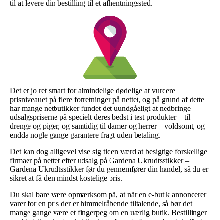
til at levere din bestilling til et afhentningssted.
Det er jo ret smart for almindelige dødelige at vurdere
prisniveauet på flere forretninger på nettet, og på grund af dette
har mange netbutikker fundet det uundgåeligt at nedbringe
udsalgspriserne på specielt deres bedst i test produkter – til
drenge og piger, og samtidig til damer og herrer – voldsomt, og
endda nogle gange garantere fragt uden betaling.
Det kan dog alligevel vise sig tiden værd at besigtige forskellige
firmaer på nettet efter udsalg på Gardena Ukrudtsstikker –
Gardena Ukrudtsstikker før du gennemfører din handel, så du er
sikret at få den mindst kostelige pris.
Du skal bare være opmærksom på, at når en e-butik annoncerer
varer for en pris der er himmelråbende tiltalende, så bør det
mange gange være et fingerpeg om en uærlig butik. Bestillinger