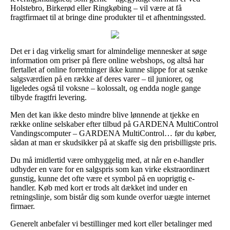
Holstebro, Birkerød eller Ringkøbing – vil være at få
fragtfirmaet til at bringe dine produkter til et afhentningssted.
Det er i dag virkelig smart for almindelige mennesker at søge
information om priser på flere online webshops, og altså har
flertallet af online forretninger ikke kunne slippe for at sænke
salgsværdien på en række af deres varer – til juniorer, og
ligeledes også til voksne – kolossalt, og endda nogle gange
tilbyde fragtfri levering.
Men det kan ikke desto mindre blive lønnende at tjekke en
række online selskaber efter tilbud på GARDENA MultiControl
Vandingscomputer – GARDENA MultiControl… før du køber,
sådan at man er skudsikker på at skaffe sig den prisbilligste pris.
Du må imidlertid være omhyggelig med, at når en e-handler
udbyder en vare for en salgspris som kan virke ekstraordinært
gunstig, kunne det ofte være et symbol på en uoprigtig e-
handler. Køb med kort er trods alt dækket ind under en
retningslinje, som bistår dig som kunde overfor uægte internet
firmaer.
Generelt anbefaler vi bestillinger med kort eller betalinger med