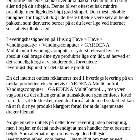
Du burde ligeledes tænke over at få pakken sendt til din bolig
eller ud på dit arbejde. Denne bliver oftest et hak mindre
prisbillig, men ligeledes i høj grad simpel. Den mest letkøbte
mulighed for fragt vil dog i de fleste tilfælde være selv at hente
pakken, som desværre beroer på at du lever lige ved internet
selskabets tilholdssted.
Leveringshastigheden på Hus og Have > Have >
Vandingsudstyr > Vandingscomputer > GARDENA
MultiControl Vandingscomputer er yderst relevant hvis vi
absolut skal bruge dine nye produkter lige om lidt, så herved er
det sandelig klogt at vi studerer det forventede
leveringstidspunkt for det aktuelle produkt.
En del internet outlets reklamerer med 1 hverdags levering på en
række produkter, eksempelvis GARDENA MultiControl
Vandingscomputer – GARDENA MultiControl…, men vær
vagtsom da det afhænger af at transaktionen gennemføres forud
for et fastsat klokkeslæt, med det formål at de med sikkerhed kan
nå at få dit nye produkt klargjort forud for at de lageransatte
drager hjemad.
Nogle enkelte outlets på nettet lover levering uden beregning,
men i reglen er det så nødvendigt at man handler for et bestemt
beløb. Som alternativ bør du overveje den billigste
leveringsmulighed, som gerne – ligegyldigt om man er ved