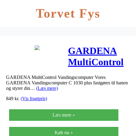
Torvet Fys
GARDENA
MultiControl
Vandingscompu
GARDENA MultiControl Vandingscomputer Vores
– GARDENA
GARDENA Vandingscomputer C 1030 plus fastgøres til hanen
og styrer din…
(Læs mere)
MultiControl…
849
kr.
(Vis fragtpris)
Læs mere »
Køb nu »