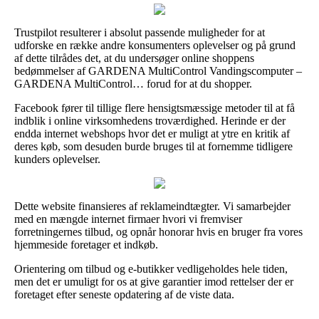
Trustpilot resulterer i absolut passende muligheder for at
udforske en række andre konsumenters oplevelser og på grund
af dette tilrådes det, at du undersøger online shoppens
bedømmelser af GARDENA MultiControl Vandingscomputer –
GARDENA MultiControl… forud for at du shopper.
Facebook fører til tillige flere hensigtsmæssige metoder til at få
indblik i online virksomhedens troværdighed. Herinde er der
endda internet webshops hvor det er muligt at ytre en kritik af
deres køb, som desuden burde bruges til at fornemme tidligere
kunders oplevelser.
Dette website finansieres af reklameindtægter. Vi samarbejder
med en mængde internet firmaer hvori vi fremviser
forretningernes tilbud, og opnår honorar hvis en bruger fra vores
hjemmeside foretager et indkøb.
Orientering om tilbud og e-butikker vedligeholdes hele tiden,
men det er umuligt for os at give garantier imod rettelser der er
foretaget efter seneste opdatering af de viste data.