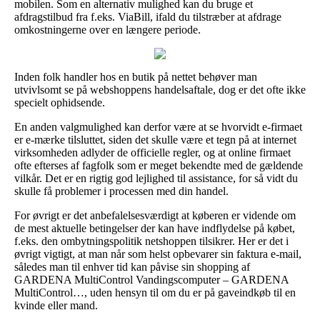
mobilen. Som en alternativ mulighed kan du bruge et
afdragstilbud fra f.eks. ViaBill, ifald du tilstræber at afdrage
omkostningerne over en længere periode.
Inden folk handler hos en butik på nettet behøver man
utvivlsomt se på webshoppens handelsaftale, dog er det ofte ikke
specielt ophidsende.
En anden valgmulighed kan derfor være at se hvorvidt e-firmaet
er e-mærke tilsluttet, siden det skulle være et tegn på at internet
virksomheden adlyder de officielle regler, og at online firmaet
ofte efterses af fagfolk som er meget bekendte med de gældende
vilkår. Det er en rigtig god lejlighed til assistance, for så vidt du
skulle få problemer i processen med din handel.
For øvrigt er det anbefalelsesværdigt at køberen er vidende om
de mest aktuelle betingelser der kan have indflydelse på købet,
f.eks. den ombytningspolitik netshoppen tilsikrer. Her er det i
øvrigt vigtigt, at man når som helst opbevarer sin faktura e-mail,
således man til enhver tid kan påvise sin shopping af
GARDENA MultiControl Vandingscomputer – GARDENA
MultiControl…, uden hensyn til om du er på gaveindkøb til en
kvinde eller mand.