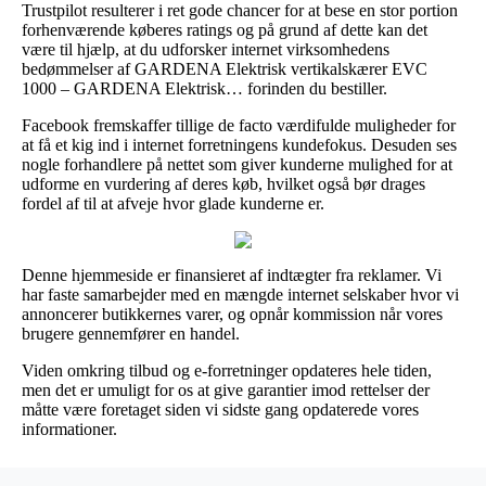
Trustpilot resulterer i ret gode chancer for at bese en stor portion
forhenværende køberes ratings og på grund af dette kan det
være til hjælp, at du udforsker internet virksomhedens
bedømmelser af GARDENA Elektrisk vertikalskærer EVC
1000 – GARDENA Elektrisk… forinden du bestiller.
Facebook fremskaffer tillige de facto værdifulde muligheder for
at få et kig ind i internet forretningens kundefokus. Desuden ses
nogle forhandlere på nettet som giver kunderne mulighed for at
udforme en vurdering af deres køb, hvilket også bør drages
fordel af til at afveje hvor glade kunderne er.
Denne hjemmeside er finansieret af indtægter fra reklamer. Vi
har faste samarbejder med en mængde internet selskaber hvor vi
annoncerer butikkernes varer, og opnår kommission når vores
brugere gennemfører en handel.
Viden omkring tilbud og e-forretninger opdateres hele tiden,
men det er umuligt for os at give garantier imod rettelser der
måtte være foretaget siden vi sidste gang opdaterede vores
informationer.