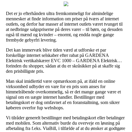
Det er jo efterhånden ultra fremkommeligt for almindelige
mennesker at finde information om priser på tværs af internet
outlets, og derfor har masser af internet outlets været tvunget til
at nedbringe salgspriserne på deres varer – til børn, og desuden
også til mænd og kvinder – enormt, og endda nogle gange
frembyde gebyrfri levering.
Det kan immervæk blive tiden værd at udforske et par
forskellige internet selskaber efter rabat på GARDENA
Elektrisk vertikalskærer EVC 1000 – GARDENA Elektrisk…
forinden du shopper, sådan at du er skråsikker på at skaffe sig
den prisbilligste pris.
Man skal imidlertid være opmærksom på, at ifald en online
virksomhed udbyder en vare for en pris som anses for
himmelråbende overkommelig, så er det mange gange være et
signal om en uægte internet handler. Bestillinger med
betalingskort er dog omfavnet af en foranstaltning, som sikrer
køberen overfor fup webshops.
Vi tilråder generelt bestillinger med betalingskort eller betalinger
med mobilen. Som alternativ burde du overveje en løsning på
afbetaling fra f.eks. ViaBill, i tilfælde af at du ønsker at godtgøre