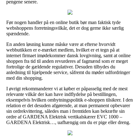
pengene senere.
Før nogen handler på en online butik bør man faktisk tyde
webshoppens forretningsvilkår, det er dog gerne ikke særlig
spændende.
En anden løsning kunne måske være at efterse hvorvidt
webbutikken er e-mærket medlem, hvilket er et tegn på at
internet firmaet imødekommer dansk lovgivning, samt at online
shoppen fra tid til anden revurderes af fagmænd som er meget
fortrolige de gældende regulativer. Desuden tilbydes du
anledning til hjælpende service, såfremt du møder udfordringer
med din shopping.
I øvrigt rekommanderer vi at køber er påpasselig med de mest
relevante vilkår der kan have indflydelse på bestillingen,
eksempelvis hvilken ombytningspolitik e-shoppen tilsikrer. I den
relation er det desuden afgørende, at man permanent opbevarer
sin ordrekvittering, således man i fremtiden kan bekræfte sin
ordre af GARDENA Elektrisk vertikalskærer EVC 1000 –
GARDENA Elektrisk…, uafhængig om du er pige eller dreng.