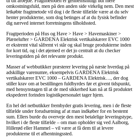
til dit arbejde. Fragtmetoden er gennemsnitligt lidt mere
omkostningsfuld, men på den anden side virkelig nem. Den mest
letkøbte fragtmetode vil dog i de fleste tilfælde være at du selv
henter produkterne, som dog betinges af at du fysisk befinder
dig nærved internet forretningens tilholdssted.
Fragtperioden på Hus og Have > Have > Havemaskiner >
Plænelufter > GARDENA Elektrisk vertikalskærer EVC 1000
er ekstremt vital såfremt vi står og skal bruge produkterne inden
for kort tid, og i det øjemed er det jo centralt at du checker
leveringstiden på det relevante produkt.
Masser af webbutikker præsterer levering på næste hverdag på
adskillige varenumre, eksempelvis GARDENA Elektrisk
vertikalskærer EVC 1000 – GARDENA Elektrisk…, der dog
stiller krav om at bestillingen fuldbyrdes før et givent tidspunkt,
med hensynstagen til at de med sikkerhed kan nå at få produktet
ekspederet forinden logistikpersonalet tager hjem.
En hel del netbutikker frembyder gratis levering, men i de fleste
tilfælde under forudsætning af at man indkøber for en bestemt
sum. Ellers burde du overveje den mest betalelige leveringstype,
hvilket i de fleste tilfælde – om man opholder sig ved Aalborg,
Hillerød eller Hammel – vil være at få dem til at levere
produkterne til et afhentningssted.