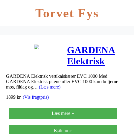
Torvet Fys
GARDENA
Elektrisk
vertikalskærer
GARDENA Elektrisk vertikalskærer EVC 1000 Med
EVC 1000 –
GARDENA Elektrisk plænelufter EVC 1000 kan du fjerne
mos, filtlag og…
(Læs mere)
GARDENA
1899
kr.
(Vis fragtpris)
Elektrisk…
Læs mere »
Køb nu »