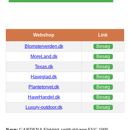
Webshop
Link
Blomsterverden.dk
Besøg
MoreLand.dk
Besøg
Texas.dk
Besøg
Haveglad.dk
Besøg
Plantetorvet.dk
Besøg
HaveHandel.dk
Besøg
Luxury-outdoor.dk
Besøg
Navn:
GARDENA Elektrisk vertikalskærer EVC 1000 –