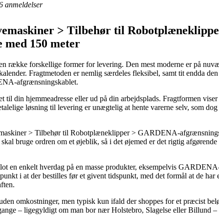
6
anmeldelser
vemaskiner > Tilbehør til Robotplænekli
e med 150 meter
 en række forskellige former for levering. Den mest moderne er på nu
 kalender. Fragtmetoden er nemlig særdeles fleksibel, samt tit endda den
A-afgrænsningskablet.
et til din hjemmeadresse eller ud på din arbejdsplads. Fragtformen viser 
lelige løsning til levering er unægtelig at hente varerne selv, som dog er
askiner > Tilbehør til Robotplæneklipper > GARDENA-afgrænsningsk
skal bruge ordren om et øjeblik, så i det øjemed er det rigtig afgørend
 på blot en enkelt hverdag på en masse produkter, eksempelvis GAR
kt i at der bestilles før et givent tidspunkt, med det formål at de har e
aften.
 uden omkostninger, men typisk kun ifald der shoppes for et præcist b
ange – ligegyldigt om man bor nær Holstebro, Slagelse eller Billund – er 