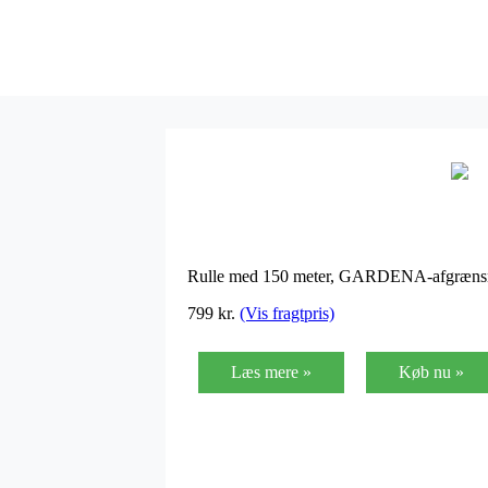
Rulle med 150 meter, GARDENA-afgrænsn
799
kr.
(Vis fragtpris)
Læs mere »
Køb nu »