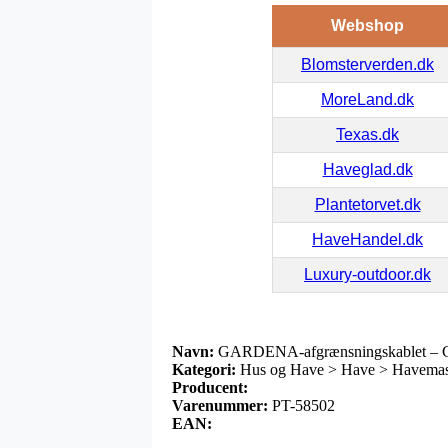
Webshop
Blomsterverden.dk
MoreLand.dk
Texas.dk
Haveglad.dk
Plantetorvet.dk
HaveHandel.dk
Luxury-outdoor.dk
Navn:
GARDENA-afgrænsningskablet – 
Kategori:
Hus og Have > Have > Havemask
Producent:
Varenummer:
PT-58502
EAN: