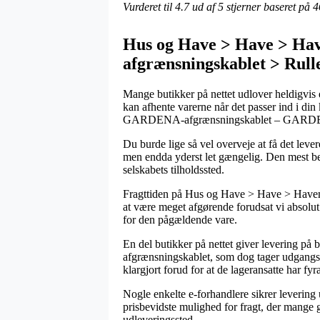
Vurderet til
4.7
ud af 5 stjerner baseret på
4
Hus og Have > Have > Ha
afgrænsningskablet > Rull
Mange butikker på nettet udlover heldigvis
kan afhente varerne når det passer ind i din
GARDENA-afgrænsningskablet – GARDEN
Du burde lige så vel overveje at få det lever
men endda yderst let gængelig. Den mest beta
selskabets tilholdssted.
Fragttiden på Hus og Have > Have > Havem
at være meget afgørende forudsat vi absolut 
for den pågældende vare.
En del butikker på nettet giver levering
afgrænsningskablet, som dog tager udgangspun
klargjort forud for at de lageransatte har fyr
Nogle enkelte e-forhandlere sikrer levering
prisbevidste mulighed for fragt, der mange g
udleveringssted.