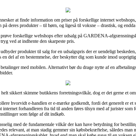
nesker at finde information om priser på forskellige internet webshops,
n på deres produkter – til børn, og ligeså til voksne – drastisk, og endda 
t at prøve forskellige webshops efter udsalg på GARDENA-afgrænsni
 tryg ved at indhente den skarpeste pris.
udbyder produkter til salg for en udsalgspris der er uendeligt beskeden
s en del af en bestemmelse, der beskytter dig som kunde imod uoprigtig
r betalinger med mobilen. Alternativt bør du drage nytte af en afbetalin
 bidder.
helt sikkert skimme butikkens forretningsvilkår, dog er det gerne et om
llere hvorvidt e-handlen er e-mærke godkendt, fordi det generelt er et 
nternet forhandleren fra tid til anden føres tilsyn med af jurister som 
stillinger som følge af dit indkøb.
passelig med de fundamentale vilkår der kan have betydning for bestillin
geledes relevant, at man stadig gemmer sin købsbekræftelse, således man n
grænsningskablet, hvad end man skal købe gave til en voksen elle