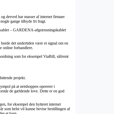
 og derved har masser af internet firmaer
nogle gange tilbyde fri fragt.
ngskablet – GARDENA-afgrænsningskablet
, burde det undertiden være et signal om en
e online forhandlere.
gsordning som for eksempel ViaBill, såfremt
fattende projekt.
sympol på at netshoppen opererer i
forstår de gældende love. Dette er en god
gen, for eksempel den bytteret internet
år som helst vil kunne bevise bestillingen af
r et barn.