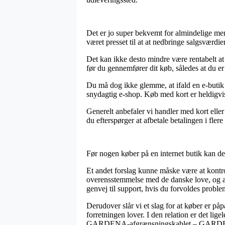
Det er jo super bekvemt for almindelige men
været presset til at at nedbringe salgsværdie
Det kan ikke desto mindre være rentabel
før du gennemfører dit køb, således at du er
Du må dog ikke glemme, at ifald en e-butik 
snydagtig e-shop. Køb med kort er heldigvi
Generelt anbefaler vi handler med kort elle
du efterspørger at afbetale betalingen i flere
Før nogen køber på en internet butik kan de 
Et andet forslag kunne måske være at kontro
overensstemmelse med de danske love, og at i
genvej til support, hvis du forvoldes problem
Derudover slår vi et slag for at køber er på
forretningen lover. I den relation er det li
GARDENA-afgrænsningskablet – GARDENA-af