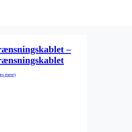
nsningskablet –
nsningskablet
æs mere)