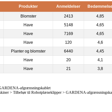
Produkter
Anmeldelser
Bedømmels
Blomster
2413
4,85
Have
5148
4,65
Have
7169
4,65
Have
120
4,6
Planter og blomster
6440
4,45
Have
20
4,1
Have
21
3,8
GARDENA-afgrænsningskablet
iner > Tilbehør til Robotplæneklipper > GARDENA-afgrænsningskab