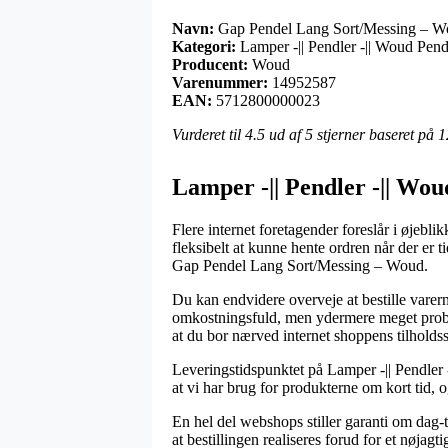
Navn:
Gap Pendel Lang Sort/Messing – 
Kategori:
Lamper -|| Pendler -|| Woud Pen
Producent:
Woud
Varenummer:
14952587
EAN:
5712800000023
Vurderet til
4.5
ud af 5 stjerner baseret på
1
Lamper -|| Pendler -|| Wo
Flere internet foretagender foreslår i øjebli
fleksibelt at kunne hente ordren når der er 
Gap Pendel Lang Sort/Messing – Woud.
Du kan endvidere overveje at bestille varerne
omkostningsfuld, men ydermere meget problem
at du bor nærved internet shoppens tilholdss
Leveringstidspunktet på Lamper -|| Pendler 
at vi har brug for produkterne om kort tid, o
En hel del webshops stiller garanti om dag-
at bestillingen realiseres forud for et nøjagt