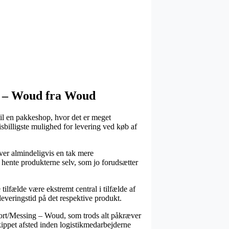
ng – Woud fra Woud
 til en pakkeshop, hvor det er meget
isbilligste mulighed for levering ved køb af
liver almindeligvis en tak mere
 hente produkterne selv, som jo forudsætter
lfælde være ekstremt central i tilfælde af
leveringstid på det respektive produkt.
 Sort/Messing – Woud, som trods alt påkræver
 skippet afsted inden logistikmedarbejderne