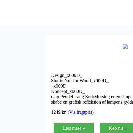
Design_x000D_
Studio Nur for Woud_x000D_
_x000D_
Koncept_x000D_
Gap Pendel Lang Sort/Messing er en simpel og
skabe en grafisk refleksion af lampens gyl
1249
kr.
(Vis fragtpris)
Læs mere »
Køb nu »