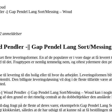
Woud
dler -|| Gap Pendel Lang Sort/Messing – Woud
2
anmeldelser
ud Pendler -|| Gap Pendel Lang Sort/Messi
kket flere leveringsformer. En af de populære er i vore dage at få leveret
tid til det. Fragttypen er nemlig temmelig nem, og oftest ydermere den pr
 til levering til din bolig eller til hvor du arbejder. Leveringsformen b
fri. Den billigste leveringsløsning vil dog i de fleste tilfælde være at
ted.
-|| Woud Pendler -|| Gap Pendel Lang Sort/Messing – Woud kan i nogle ti
g af den grund er det rimelig centralt at du dobbelttjekker den anslåede 
til-dag fragt på de fleste af deres varer, eksempelvis Gap Pendel Lang
igt klokkeslæt, således at de har udsigt til at kunne nå at få bestillingen