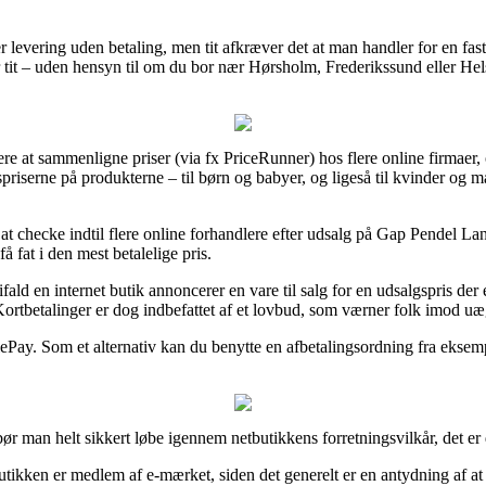
r levering uden betaling, men tit afkræver det at man handler for en fas
 tit – uden hensyn til om du bor nær Hørsholm, Frederikssund eller Helsin
ere at sammenligne priser (via fx PriceRunner) hos flere online firmaer
spriserne på produkterne – til børn og babyer, og ligeså til kvinder og 
t at checke indtil flere online forhandlere efter udsalg på Gap Pendel 
å fat i den mest betalelige pris.
d en internet butik annoncerer en vare til salg for en udsalgspris der e
 Kortbetalinger er dog indbefattet af et lovbud, som værner folk imod uæ
ePay. Som et alternativ kan du benytte en afbetalingsordning fra eksempe
r man helt sikkert løbe igennem netbutikkens forretningsvilkår, det er 
butikken er medlem af e-mærket, siden det generelt er en antydning af a