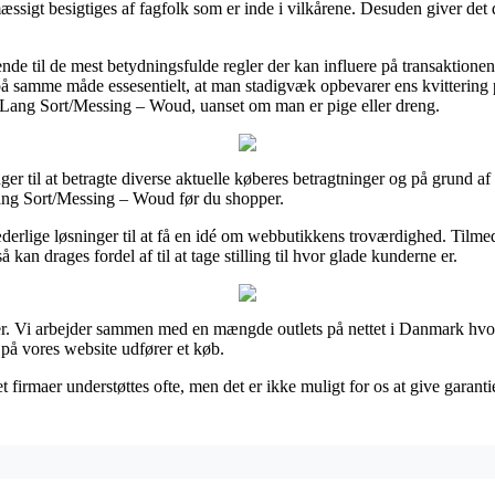
ssigt besigtiges af fagfolk som er inde i vilkårene. Desuden giver det di
ende til de mest betydningsfulde regler der kan influere på transaktione
 på samme måde essesentielt, at man stadigvæk opbevarer ens kvittering p
Lang Sort/Messing – Woud, uanset om man er pige eller dreng.
er til at betragte diverse aktuelle køberes betragtninger og på grund af 
ang Sort/Messing – Woud før du shopper.
æderlige løsninger til at få en idé om webbutikkens troværdighed. Tilme
kan drages fordel af til at tage stilling til hvor glade kunderne er.
er. Vi arbejder sammen med en mængde outlets på nettet i Danmark hvor
 på vores website udfører et køb.
firmaer understøttes ofte, men det er ikke muligt for os at give garantie