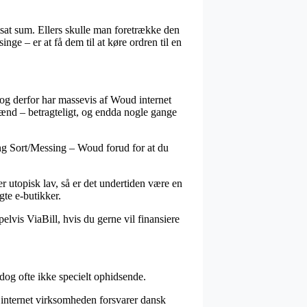
tsat sum. Ellers skulle man foretrække den
ge – er at få dem til at køre ordren til en
, og derfor har massevis af Woud internet
mænd – betragteligt, og endda nogle gange
Lang Sort/Messing – Woud forud for at du
r utopisk lav, så er det undertiden være en
gte e-butikker.
lvis ViaBill, hvis du gerne vil finansiere
dog ofte ikke specielt ophidsende.
t internet virksomheden forsvarer dansk