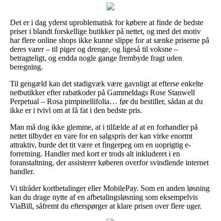
Det er i dag yderst uproblematisk for købere at finde de bedste
priser i blandt forskellige butikker på nettet, og med det motiv
har flere online shops ikke kunne slippe for at sænke priserne på
deres varer – til piger og drenge, og ligeså til voksne –
betragteligt, og endda nogle gange frembyde fragt uden
beregning.
Til gengæld kan det stadigvæk være gavnligt at efterse enkelte
netbutikker efter rabatkoder på Gammeldags Rose Stanwell
Perpetual – Rosa pimpinellifolia… før du bestiller, sådan at du
ikke er i tvivl om at få fat i den bedste pris.
Man må dog ikke glemme, at i tilfælde af at en forhandler på
nettet tilbyder en vare for en salgspris der kan virke enormt
attraktiv, burde det tit være et fingerpeg om en uoprigtig e-
forretning. Handler med kort er trods alt inkluderet i en
foranstaltning, der assisterer køberen overfor svindlende internet
handler.
Vi tilråder kortbetalinger eller MobilePay. Som en anden løsning
kan du drage nytte af en afbetalingsløsning som eksempelvis
ViaBill, såfremt du efterspørger at klare prisen over flere uger.