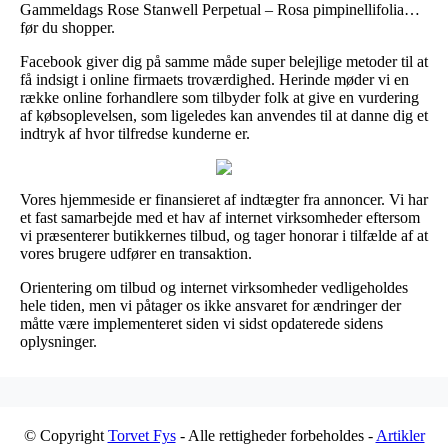
Gammeldags Rose Stanwell Perpetual – Rosa pimpinellifolia…
før du shopper.
Facebook giver dig på samme måde super belejlige metoder til at
få indsigt i online firmaets troværdighed. Herinde møder vi en
række online forhandlere som tilbyder folk at give en vurdering
af købsoplevelsen, som ligeledes kan anvendes til at danne dig et
indtryk af hvor tilfredse kunderne er.
Vores hjemmeside er finansieret af indtægter fra annoncer. Vi har
et fast samarbejde med et hav af internet virksomheder eftersom
vi præsenterer butikkernes tilbud, og tager honorar i tilfælde af at
vores brugere udfører en transaktion.
Orientering om tilbud og internet virksomheder vedligeholdes
hele tiden, men vi påtager os ikke ansvaret for ændringer der
måtte være implementeret siden vi sidst opdaterede sidens
oplysninger.
© Copyright
Torvet Fys
- Alle rettigheder forbeholdes -
Artikler