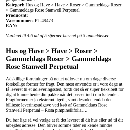
Kategori:
Hus og Have > Have > Roser > Gammeldags Roser
> Gammeldags Rose Stanwell Perpetual
Producent:
Varenummer:
PT-49473
EAN:
Vurderet til
4.6
ud af 5 stjerner baseret på
5
anmeldelser
Hus og Have > Have > Roser >
Gammeldags Roser > Gammeldags
Rose Stanwell Perpetual
Adskillige forretninger på nettet udlover nu om dage diverse
forskellige former for fragt. Den mest anvendte er i vore dage at
få leveret til et udleveringssted, fordi det så er super fleksibelt for
dig at kunne hente din pakke når det passer ind i din kalender.
Fragtformen er jo ekstremt ligetil, samt desuden endda den
billigste leveringsudgave ved køb af Gammeldags Rose
Stanwell Perpetual – Rosa pimpinellifolia….
Du bør lige så vel vælge at få det leveret til dit hus eller ud til dit
arbejdes adresse. Den bliver somme tider en kende mindre