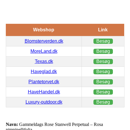
Webshop
Link
Blomsterverden.dk
Besøg
MoreLand.dk
Besøg
Texas.dk
Besøg
Haveglad.dk
Besøg
Plantetorvet.dk
Besøg
HaveHandel.dk
Besøg
Luxury-outdoor.dk
Besøg
Navn:
Gammeldags Rose Stanwell Perpetual – Rosa
pimpinellifolia…