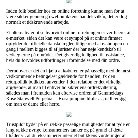
Inden folk bestiller hos en online forretning kunne man for at
være sikker gennemgå webbutikkens handelsvilkår, det er dog
normalt et tidskrævende arbejde.
Et alternativ er at se hvorvidt online forretningen er verificeret af
e-mærket, siden det kan være et sympol på at online firmaet
opfylder de officielle danske regler, tillige med at e-shoppen en
gang i mellem kigges til af jurister der har nøje kendskab til
vedtægterne på området. Det giver dig lejlighed til assistance,
hvis du forvoldes udfordringer i forbindelse med din ordre.
Derudover er det en hjælp at køberen er påpasselig med de mest
vedkommende betingelser gældende for handlen, fx den
returpolitik butikken anvender. I den relation er det virkelig
afgørende, at man til enhver tid sikrer ens ordrekvittering,
således man i fremtiden kan eftervise ordren af Gammeldags
Rose Stanwell Perpetual – Rosa pimpinellifolia…, uafhængig
om man er dame eller herre.
Trustpilot byder på en række passelige muligheder for at tyde en
lang række øvrige konsumenters tanker og på grund af dette
tilråder vi, at du eksaminerer internet butikkens vurderinger af