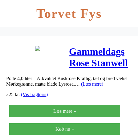
Torvet Fys
Gammeldags
Rose Stanwell
Perpetual –
Potte 4,0 liter – A-kvalitet Buskrose Kraftig, tæt og bred vækst
Rosa
Mørkegrønne, matte blade Lysrosa,…
(Læs mere)
pimpinellifolia
225
kr.
(Vis fragtpris)
Læs mere »
Køb nu »