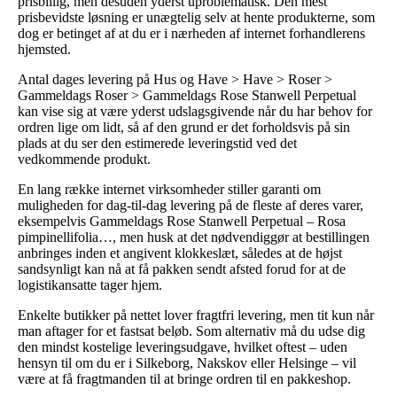
prisbillig, men desuden yderst uproblematisk. Den mest
prisbevidste løsning er unægtelig selv at hente produkterne, som
dog er betinget af at du er i nærheden af internet forhandlerens
hjemsted.
Antal dages levering på Hus og Have > Have > Roser >
Gammeldags Roser > Gammeldags Rose Stanwell Perpetual
kan vise sig at være yderst udslagsgivende når du har behov for
ordren lige om lidt, så af den grund er det forholdsvis på sin
plads at du ser den estimerede leveringstid ved det
vedkommende produkt.
En lang række internet virksomheder stiller garanti om
muligheden for dag-til-dag levering på de fleste af deres varer,
eksempelvis Gammeldags Rose Stanwell Perpetual – Rosa
pimpinellifolia…, men husk at det nødvendiggør at bestillingen
anbringes inden et angivent klokkeslæt, således at de højst
sandsynligt kan nå at få pakken sendt afsted forud for at de
logistikansatte tager hjem.
Enkelte butikker på nettet lover fragtfri levering, men tit kun når
man aftager for et fastsat beløb. Som alternativ må du udse dig
den mindst kostelige leveringsudgave, hvilket oftest – uden
hensyn til om du er i Silkeborg, Nakskov eller Helsinge – vil
være at få fragtmanden til at bringe ordren til en pakkeshop.