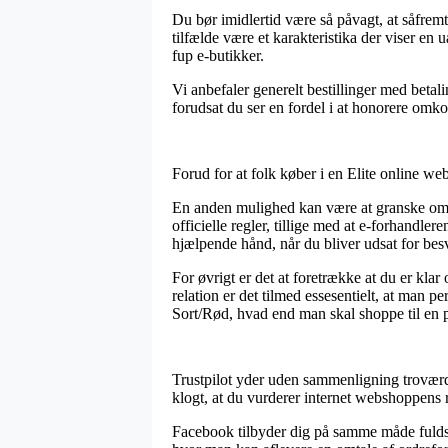
Du bør imidlertid være så påvagt, at såfremt
tilfælde være et karakteristika der viser en
fup e-butikker.
Vi anbefaler generelt bestillinger med betal
forudsat du ser en fordel i at honorere omk
Forud for at folk køber i en Elite online 
En anden mulighed kan være at granske om 
officielle regler, tillige med at e-forhandle
hjælpende hånd, når du bliver udsat for bes
For øvrigt er det at foretrække at du er kla
relation er det tilmed essesentielt, at man
Sort/Rød, hvad end man skal shoppe til en p
Trustpilot yder uden sammenligning troværdi
klogt, at du vurderer internet webshoppens 
Facebook tilbyder dig på samme måde fuldstæn