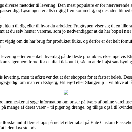
ags diverse metoder til levering. Den mest populære er for nærværende at 
t passer dig. Løsningen er altså rigtig fremkommelig, og desuden tilmed
.
t hjem til dig eller til hvor du arbejder. Fragttypen viser sig tit en lil
somt at du selv henter varerne, som jo nødvendiggør at du har bopæl næ
 vigtig om du har brug for produktet fluks, og derfor er det helt fornuft
t.
om levering efter en enkelt hverdag på de fleste produkter, eksempelvis 
n køres igennem forud for et aftalt tidspunkt, sådan at de højst sandsynlig
is levering, men tit afkræver det at der shoppes for et fastsat beløb. 
ligegyldigt om man er i Esbjerg, Hillerød eller Slangerup – vil blive at 
lige mennesker at søge information om priser på tværs af online varehuse,
e på mange af deres varer – til piger og drenge, og tillige også til kvin
forske indtil flere shops på nettet efter rabat på Elite Custom Flaskeh
at i den laveste pris.