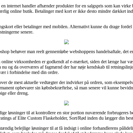
 en internet handler afhænder produkter for en salgspris som kan virke b
 uærlig online butik. Betalinger med kort er ikke desto mindre dækket ind
ingskort eller betalinger med mobilen. Alternativt kunne du drage fordel
ostningerne senere.
webshop behøver man reelt gennemløbe webshoppens handelsaftale, det er
online virksomheden er godkendt af e-mærket, siden det længe har være
ren nu og da overværes af fagmænd der har nøje kendskab til retningslinje
vær i forbindelse med din ordre.
r over de mest aktuelle vedtægter der indvirker på ordren, som eksempel
 permanent opbevarer sin købsbekræftelse, så man senere vil kunne bevidn
ige eller dreng.
ge løsninger til at kontrollere en stor portion nuværende forbrugeres 
ratings af Elite Custom Flaskeholder, Sort/Rød inden du lægger din besti
dig belejlige løsninger til at få indsigt i online forhandlerens pålide