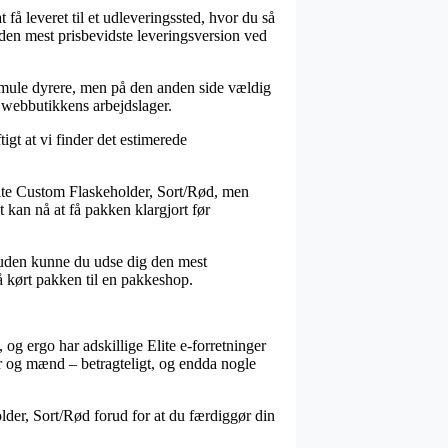
få leveret til et udleveringssted, hvor du så
 den mest prisbevidste leveringsversion ved
le smule dyrere, men på den anden side vældig
r webbutikkens arbejdslager.
igt at vi finder det estimerede
Elite Custom Flaskeholder, Sort/Rød, men
t kan nå at få pakken klargjort før
Desuden kunne du udse dig den mest
få kørt pakken til en pakkeshop.
 og ergo har adskillige Elite e-forretninger
der og mænd – betragteligt, og endda nogle
older, Sort/Rød forud for at du færdiggør din