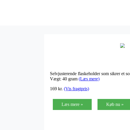
Selvjusterende flaskeholder som sikrer et so
Vægt: 40 gram
(Læs mere)
169
kr.
(Vis fragtpris)
Læs mere »
Køb nu »