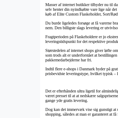
Masser af internet butikker tilbyder nu til d
selv henter din nyindkøbte vare lige når de
køb af Elite Custom Flaskeholder, Sort/Rød
Du burde ligeledes forsøge at få varerne brag
nem. Den billigste slags levering er utvivl
Fragtperioden på Flaskeholdere er jo ekstremt
leveringstidspunkt for det respektive produk
Størstedelen af internet shops giver løfte 
som trods alt er underforstået at bestillinge
pakkemedarbejderne har fri.
Indtil flere e-shops i Danmark byder på grat
prisbevidste leveringstype, hvilket typisk – 
Det er efterhånden ultra ligetil for alminde
været presset til at at nedskære salgsprisern
gange yde gratis levering.
Dog kan det immervæk vise sig gunstigt at ud
shopping, således at man er garanteret at få f