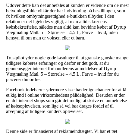
Udover dette kan det anbefales at kunden er vidende om de mest
betydningsfulde vilkår der har indvirkning på bestillingen, som
fx hvilken ombytningsrettighed e-butikken tilbyder. I den
relation er det ligeledes vigtigt, at man altid sikrer ens
købsbekræftelse, således man altid kan bevidne købet af Dyrup
Vægmaling Matl. 5 – Størrelse – 4,5 L, Farve – hvid, uden
hensyn til om man er voksen eller et barn.
Trustpilot yder nogle gode løsninger til at granske ganske mange
tidligere køberes erfaringer og derfor er det godt, at du
gennemsøger internet forhandlerens anmeldelser af Dyrup
Vægmaling Matl. 5 – Størrelse – 4,5 L, Farve – hvid før du
placerer din ordre.
Facebook indebærer ydermere visse hæderlige chancer for at få
et kig ind i online virksomhedens pålidelighed. Desuden er der
en del internet shops som gør det muligt at skrive en anmeldelse
af købsoplevelsen, som lige så vel bør drages fordel af til
afvejning af tidligere kunders oplevelser.
Denne side er finansieret af reklameindtægter. Vi har et tæt