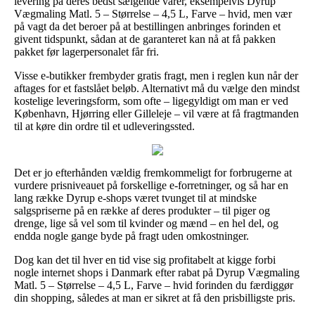
levering på deres bedst sælgende varer, eksempelvis Dyrup
Vægmaling Matl. 5 – Størrelse – 4,5 L, Farve – hvid, men vær
på vagt da det beroer på at bestillingen anbringes forinden et
givent tidspunkt, sådan at de garanteret kan nå at få pakken
pakket før lagerpersonalet får fri.
Visse e-butikker frembyder gratis fragt, men i reglen kun når der
aftages for et fastslået beløb. Alternativt må du vælge den mindst
kostelige leveringsform, som ofte – ligegyldigt om man er ved
København, Hjørring eller Gilleleje – vil være at få fragtmanden
til at køre din ordre til et udleveringssted.
Det er jo efterhånden vældig fremkommeligt for forbrugerne at
vurdere prisniveauet på forskellige e-forretninger, og så har en
lang række Dyrup e-shops været tvunget til at mindske
salgspriserne på en række af deres produkter – til piger og
drenge, lige så vel som til kvinder og mænd – en hel del, og
endda nogle gange byde på fragt uden omkostninger.
Dog kan det til hver en tid vise sig profitabelt at kigge forbi
nogle internet shops i Danmark efter rabat på Dyrup Vægmaling
Matl. 5 – Størrelse – 4,5 L, Farve – hvid forinden du færdiggør
din shopping, således at man er sikret at få den prisbilligste pris.