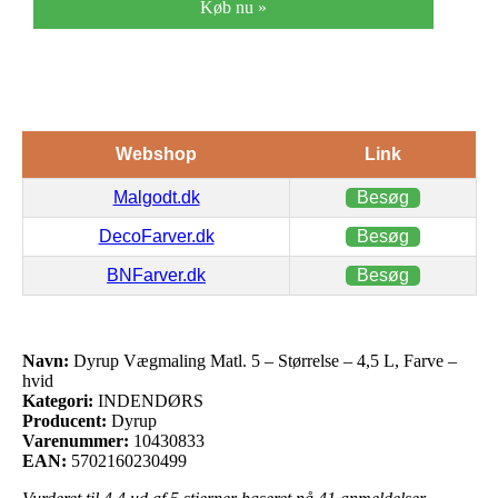
Køb nu »
Webshop
Link
Malgodt.dk
Besøg
DecoFarver.dk
Besøg
BNFarver.dk
Besøg
Navn:
Dyrup Vægmaling Matl. 5 – Størrelse – 4,5 L, Farve –
hvid
Kategori:
INDENDØRS
Producent:
Dyrup
Varenummer:
10430833
EAN:
5702160230499