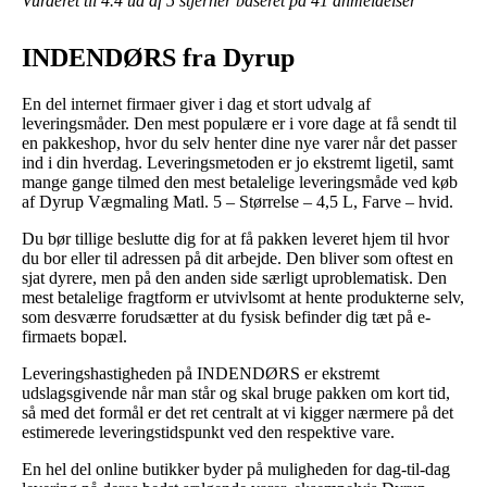
Vurderet til
4.4
ud af 5 stjerner baseret på
41
anmeldelser
INDENDØRS fra Dyrup
En del internet firmaer giver i dag et stort udvalg af
leveringsmåder. Den mest populære er i vore dage at få sendt til
en pakkeshop, hvor du selv henter dine nye varer når det passer
ind i din hverdag. Leveringsmetoden er jo ekstremt ligetil, samt
mange gange tilmed den mest betalelige leveringsmåde ved køb
af Dyrup Vægmaling Matl. 5 – Størrelse – 4,5 L, Farve – hvid.
Du bør tillige beslutte dig for at få pakken leveret hjem til hvor
du bor eller til adressen på dit arbejde. Den bliver som oftest en
sjat dyrere, men på den anden side særligt uproblematisk. Den
mest betalelige fragtform er utvivlsomt at hente produkterne selv,
som desværre forudsætter at du fysisk befinder dig tæt på e-
firmaets bopæl.
Leveringshastigheden på INDENDØRS er ekstremt
udslagsgivende når man står og skal bruge pakken om kort tid,
så med det formål er det ret centralt at vi kigger nærmere på det
estimerede leveringstidspunkt ved den respektive vare.
En hel del online butikker byder på muligheden for dag-til-dag