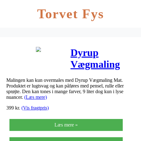
Torvet Fys
Dyrup
Vægmaling
Matl. 5 –
Malingen kan kun overmales med Dyrup Vægmaling Mat.
Størrelse – 4,5
Produktet er lugtsvag og kan påføres med pensel, rulle eller
sprøjte. Den kan tones i mange farver, 9 liter dog kun i lyse
L, Farve –
nuancer.
(Læs mere)
399
kr.
(Vis fragtpris)
hvid
Læs mere »