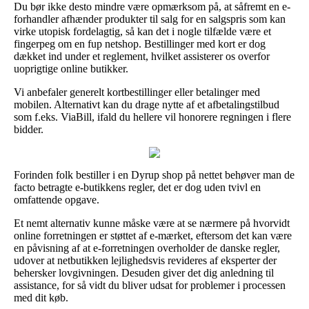
Du bør ikke desto mindre være opmærksom på, at såfremt en e-
forhandler afhænder produkter til salg for en salgspris som kan
virke utopisk fordelagtig, så kan det i nogle tilfælde være et
fingerpeg om en fup netshop. Bestillinger med kort er dog
dækket ind under et reglement, hvilket assisterer os overfor
uoprigtige online butikker.
Vi anbefaler generelt kortbestillinger eller betalinger med
mobilen. Alternativt kan du drage nytte af et afbetalingstilbud
som f.eks. ViaBill, ifald du hellere vil honorere regningen i flere
bidder.
Forinden folk bestiller i en Dyrup shop på nettet behøver man de
facto betragte e-butikkens regler, det er dog uden tvivl en
omfattende opgave.
Et nemt alternativ kunne måske være at se nærmere på hvorvidt
online forretningen er støttet af e-mærket, eftersom det kan være
en påvisning af at e-forretningen overholder de danske regler,
udover at netbutikken lejlighedsvis revideres af eksperter der
behersker lovgivningen. Desuden giver det dig anledning til
assistance, for så vidt du bliver udsat for problemer i processen
med dit køb.