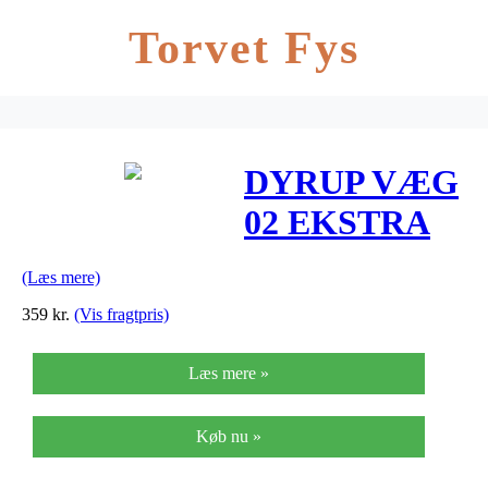
Torvet Fys
DYRUP VÆG
02 EKSTRA
DÆKKENDE
(Læs mere)
– Størrelse –
359
kr.
(Vis fragtpris)
4,5 L, Farve –
Læs mere »
tonebar
Køb nu »