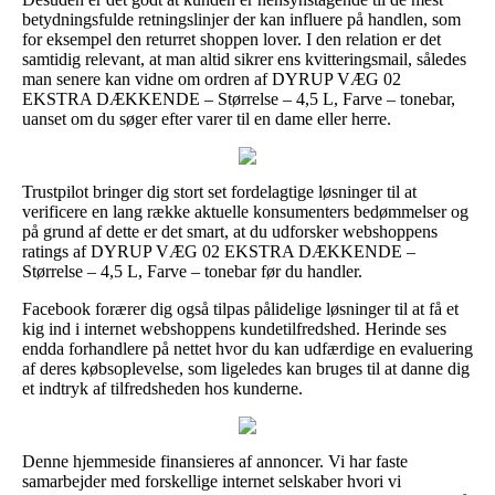
betydningsfulde retningslinjer der kan influere på handlen, som
for eksempel den returret shoppen lover. I den relation er det
samtidig relevant, at man altid sikrer ens kvitteringsmail, således
man senere kan vidne om ordren af DYRUP VÆG 02
EKSTRA DÆKKENDE – Størrelse – 4,5 L, Farve – tonebar,
uanset om du søger efter varer til en dame eller herre.
Trustpilot bringer dig stort set fordelagtige løsninger til at
verificere en lang række aktuelle konsumenters bedømmelser og
på grund af dette er det smart, at du udforsker webshoppens
ratings af DYRUP VÆG 02 EKSTRA DÆKKENDE –
Størrelse – 4,5 L, Farve – tonebar før du handler.
Facebook forærer dig også tilpas pålidelige løsninger til at få et
kig ind i internet webshoppens kundetilfredshed. Herinde ses
endda forhandlere på nettet hvor du kan udfærdige en evaluering
af deres købsoplevelse, som ligeledes kan bruges til at danne dig
et indtryk af tilfredsheden hos kunderne.
Denne hjemmeside finansieres af annoncer. Vi har faste
samarbejder med forskellige internet selskaber hvori vi