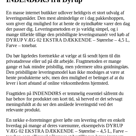
En masse internet butikker udlover heldigvis et stort udvalg af
leveringsmåder. Den mest almindelige er i dag pakkeshoppen,
som giver dig mulighed for at hente de nyindkøbte varer den dag
der passer dig. Leveringsmetoden er jo vældig simpel, og i
mange tilfælde tillige den prisbilligste leveringsmanér ved køb af
DYRUP VÆG 02 EKSTRA DÆKKENDE – Størrelse – 4,5 L,
Farve – tonebar.
Du bør ligeledes foretrække at vælge at få sendt hjem til din
privatadresse eller ud på dit arbejde. Fragtmetoden er mange
gange et hak mindre prisbillig, men ydermere ultra gnidningsløs.
Den prisbilligste leveringsmodel kan ikke modsiges at være at
hente produkterne selv, men den mulighed er betinget af at du
lever i kort afstand af online virksomhedens hjemsted.
Fragttiden på INDENDØRS er temmelig essentiel såfremt du
har behov for produktet om kort tid, så herved er det selvsagt
meningsfuldt at du ser den anslåede leveringstid ved det
relevante produkt.
En række e-forretninger giver løfte om levering efter en enkelt
hverdag på mange af deres varenumre, eksempelvis DYRUP
VÆG 02 EKSTRA DÆKKENDE – Størrelse – 4,5 L, Farve –