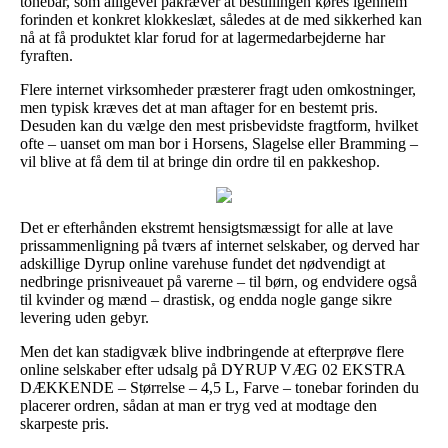
tonebar, som alligevel påkræver at bestillingen køres igennem
forinden et konkret klokkeslæt, således at de med sikkerhed kan
nå at få produktet klar forud for at lagermedarbejderne har
fyraften.
Flere internet virksomheder præsterer fragt uden omkostninger,
men typisk kræves det at man aftager for en bestemt pris.
Desuden kan du vælge den mest prisbevidste fragtform, hvilket
ofte – uanset om man bor i Horsens, Slagelse eller Bramming –
vil blive at få dem til at bringe din ordre til en pakkeshop.
Det er efterhånden ekstremt hensigtsmæssigt for alle at lave
prissammenligning på tværs af internet selskaber, og derved har
adskillige Dyrup online varehuse fundet det nødvendigt at
nedbringe prisniveauet på varerne – til børn, og endvidere også
til kvinder og mænd – drastisk, og endda nogle gange sikre
levering uden gebyr.
Men det kan stadigvæk blive indbringende at efterprøve flere
online selskaber efter udsalg på DYRUP VÆG 02 EKSTRA
DÆKKENDE – Størrelse – 4,5 L, Farve – tonebar forinden du
placerer ordren, sådan at man er tryg ved at modtage den
skarpeste pris.