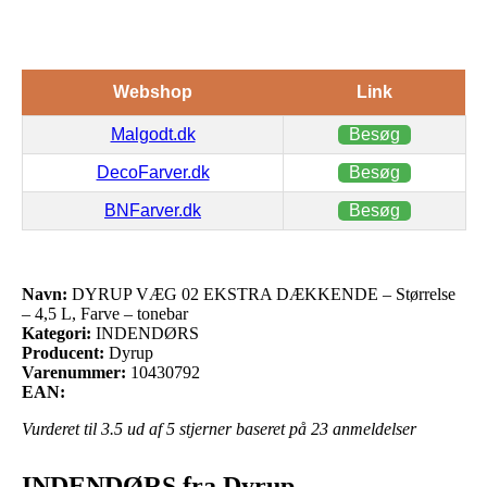
Webshop
Link
Malgodt.dk
Besøg
DecoFarver.dk
Besøg
BNFarver.dk
Besøg
Navn:
DYRUP VÆG 02 EKSTRA DÆKKENDE – Størrelse
– 4,5 L, Farve – tonebar
Kategori:
INDENDØRS
Producent:
Dyrup
Varenummer:
10430792
EAN:
Vurderet til
3.5
ud af 5 stjerner baseret på
23
anmeldelser
INDENDØRS fra Dyrup