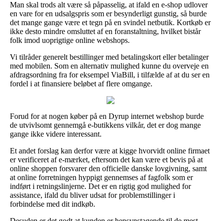
Man skal trods alt være så påpasselig, at ifald en e-shop udlover
en vare for en udsalgspris som er besynderligt gunstig, så burde
det mange gange være et tegn på en svindel netbutik. Kortkøb er
ikke desto mindre omsluttet af en foranstaltning, hvilket bistår
folk imod uoprigtige online webshops.
Vi tilråder generelt bestillinger med betalingskort eller betalinger
med mobilen. Som en alternativ mulighed kunne du overveje en
afdragsordning fra for eksempel ViaBill, i tilfælde af at du ser en
fordel i at finansiere beløbet af flere omgange.
Forud for at nogen køber på en Dyrup internet webshop burde
de utvivlsomt gennemgå e-butikkens vilkår, det er dog mange
gange ikke videre interessant.
Et andet forslag kan derfor være at kigge hvorvidt online firmaet
er verificeret af e-mærket, eftersom det kan være et bevis på at
online shoppen forsvarer den officielle danske lovgivning, samt
at online forretningen hyppigt gennemses af fagfolk som er
indført i retningslinjerne. Det er en rigtig god mulighed for
assistance, ifald du bliver udsat for problemstillinger i
forbindelse med dit indkøb.
Desuden er det godt at kunden er hensynstagende til de mest