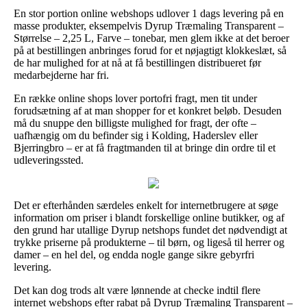
En stor portion online webshops udlover 1 dags levering på en
masse produkter, eksempelvis Dyrup Træmaling Transparent –
Størrelse – 2,25 L, Farve – tonebar, men glem ikke at det beroer
på at bestillingen anbringes forud for et nøjagtigt klokkeslæt, så
de har mulighed for at nå at få bestillingen distribueret før
medarbejderne har fri.
En række online shops lover portofri fragt, men tit under
forudsætning af at man shopper for et konkret beløb. Desuden
må du snuppe den billigste mulighed for fragt, der ofte –
uafhængig om du befinder sig i Kolding, Haderslev eller
Bjerringbro – er at få fragtmanden til at bringe din ordre til et
udleveringssted.
Det er efterhånden særdeles enkelt for internetbrugere at søge
information om priser i blandt forskellige online butikker, og af
den grund har utallige Dyrup netshops fundet det nødvendigt at
trykke priserne på produkterne – til børn, og ligeså til herrer og
damer – en hel del, og endda nogle gange sikre gebyrfri
levering.
Det kan dog trods alt være lønnende at checke indtil flere
internet webshops efter rabat på Dyrup Træmaling Transparent –