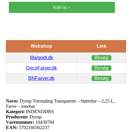
Køb nu »
Webshop
Link
Malgodt.dk
Besøg
DecoFarver.dk
Besøg
BNFarver.dk
Besøg
Navn:
Dyrup Træmaling Transparent – Størrelse – 2,25 L,
Farve – tonebar
Kategori:
INDENDØRS
Producent:
Dyrup
Varenummer:
10430784
EAN:
5702160362237