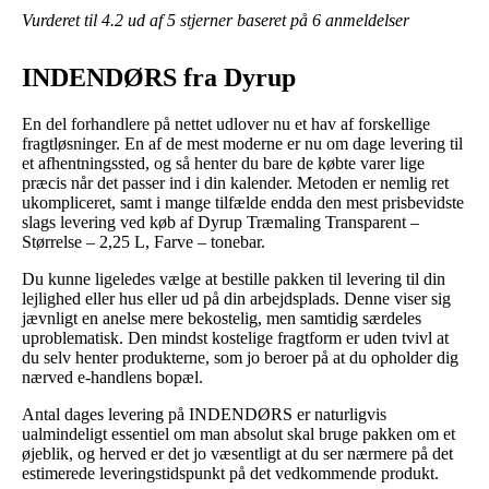
Vurderet til
4.2
ud af 5 stjerner baseret på
6
anmeldelser
INDENDØRS fra Dyrup
En del forhandlere på nettet udlover nu et hav af forskellige
fragtløsninger. En af de mest moderne er nu om dage levering til
et afhentningssted, og så henter du bare de købte varer lige
præcis når det passer ind i din kalender. Metoden er nemlig ret
ukompliceret, samt i mange tilfælde endda den mest prisbevidste
slags levering ved køb af Dyrup Træmaling Transparent –
Størrelse – 2,25 L, Farve – tonebar.
Du kunne ligeledes vælge at bestille pakken til levering til din
lejlighed eller hus eller ud på din arbejdsplads. Denne viser sig
jævnligt en anelse mere bekostelig, men samtidig særdeles
uproblematisk. Den mindst kostelige fragtform er uden tvivl at
du selv henter produkterne, som jo beroer på at du opholder dig
nærved e-handlens bopæl.
Antal dages levering på INDENDØRS er naturligvis
ualmindeligt essentiel om man absolut skal bruge pakken om et
øjeblik, og herved er det jo væsentligt at du ser nærmere på det
estimerede leveringstidspunkt på det vedkommende produkt.