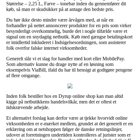
Størrelse – 2,25 L, Farve – tonebar inden du gennemfører dit
køb, så man er skudsikker på at antage den bedste pris.
Du bør ikke desto mindre være årvågen med, at når en
forhandler på nettet annoncerer produkter for en pris som virker
besynderligt overkommelig, burde det i nogle tilfælde være et
signal om en snydagtig netbutik. Køb med gængse betalingskort
er imidlertid inkluderet i Indsigelsesordningen, som assisterer
folk overfor falske internet virksomheder.
Generelt slår vi et slag for handler med kort eller MobilePay.
Som alternativ kunne du drage nytte af en løsning som
eksempelvis ViaBill, ifald du har til hensigt at godtgøre pengene
af flere omgange.
Inden folk bestiller hos en Dyrup online shop kan man altid
kigge på netbutikkens handelsvilkår, men det er oftest et
tidskrævende arbejde.
Et alternativt forslag kan derfor være at tjekke hvorvidt online
virksomheden er e-mærket medlem, grundet at det generelt er en
erklæring om at netshoppen følger de danske retningslinjer,
udover at forretningen undertiden kontrolleres af jurister som er