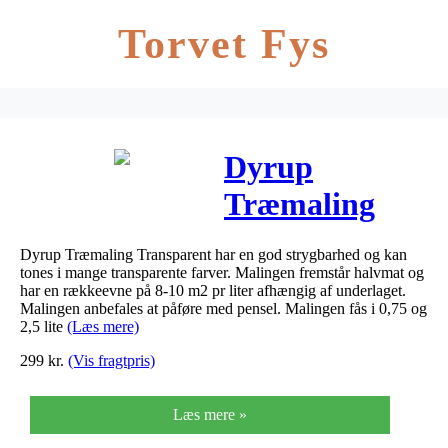
Torvet Fys
Dyrup
Træmaling
Transparent –
Dyrup Træmaling Transparent har en god strygbarhed og kan
Størrelse –
tones i mange transparente farver. Malingen fremstår halvmat og
har en rækkeevne på 8-10 m2 pr liter afhængig af underlaget.
2,25 L, Farve
Malingen anbefales at påføre med pensel. Malingen fås i 0,75 og
2,5 lite
(Læs mere)
– tonebar
299
kr.
(Vis fragtpris)
Læs mere »