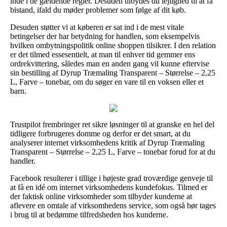
inde i de gældende regler. Desuden tilbydes du lejlighed til at få
bistand, ifald du møder problemer som følge af dit køb.
Desuden støtter vi at køberen er sat ind i de mest vitale
betingelser der har betydning for handlen, som eksempelvis
hvilken ombytningspolitik online shoppen tilsikrer. I den relation
er det tilmed essesentielt, at man til enhver tid gemmer ens
ordrekvittering, således man en anden gang vil kunne eftervise
sin bestilling af Dyrup Træmaling Transparent – Størrelse – 2,25
L, Farve – tonebar, om du søger en vare til en voksen eller et
barn.
Trustpilot frembringer ret sikre løsninger til at granske en hel del
tidligere forbrugeres domme og derfor er det smart, at du
analyserer internet virksomhedens kritik af Dyrup Træmaling
Transparent – Størrelse – 2,25 L, Farve – tonebar forud for at du
handler.
Facebook resulterer i tillige i højeste grad troværdige genveje til
at få en idé om internet virksomhedens kundefokus. Tilmed er
der faktisk online virksomheder som tilbyder kunderne at
aflevere en omtale af virksomhedens service, som også bør tages
i brug til at bedømme tilfredsheden hos kunderne.