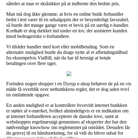
således at man er skråsikker på at indhente den bedste pris.
Man må dog ikke glemme, at hvis en online butik forhandler
bedst i test varer til en udsalgspris der er besynderligt favorabel,
så burde det mange gange være et bevis på en uærlig e-handler.
Kortkøb er dog dækket ind under en lov, der assisterer kunden
imod bedrageriske e-forhandlere.
Vi tilråder handler med kort eller mobilbetaling. Som en
alternativ mulighed burde du drage nytte af et afbetalingstilbud
fra eksempelvis ViaBill, når du har til hensigt at betale
betalingen over flere uger.
Forinden nogen shopper i en Dyrup e-shop behøver de på en vis
måde få overblik over netbutikkens regler, det er dog uden tvivl
en omfattende opgave.
En anden mulighed er at kontrollere hvorvidt internet butikken
er støttet af e-mærket, hvilket almindeligvis er en indikation om
at internet forhandleren accepterer de danske love, samt at
webshoppen regelmæssigt gennemses af eksperter der har den
nødvendige knowhow om reglementet på området. Desuden får
du genvej til en håndsrækning, for så vidt du bliver udsat for