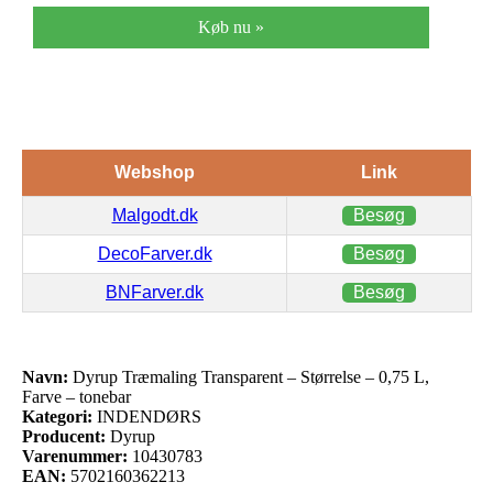
Køb nu »
Webshop
Link
Malgodt.dk
Besøg
DecoFarver.dk
Besøg
BNFarver.dk
Besøg
Navn:
Dyrup Træmaling Transparent – Størrelse – 0,75 L,
Farve – tonebar
Kategori:
INDENDØRS
Producent:
Dyrup
Varenummer:
10430783
EAN:
5702160362213