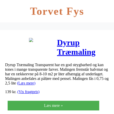
Torvet Fys
Dyrup
Træmaling
Transparent –
Dyrup Træmaling Transparent har en god strygbarhed og kan
Størrelse –
tones i mange transparente farver. Malingen fremstår halvmat og
har en rækkeevne på 8-10 m2 pr liter afhængig af underlaget.
0,75 L, Farve
Malingen anbefales at påføre med pensel. Malingen fås i 0,75 og
2,5 lite
(Læs mere)
– tonebar
139
kr.
(Vis fragtpris)
Læs mere »