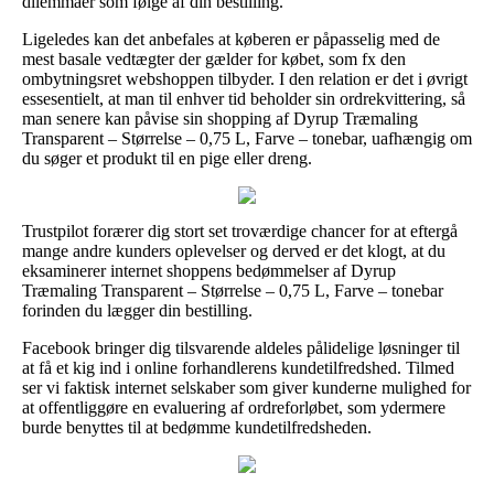
dilemmaer som følge af din bestilling.
Ligeledes kan det anbefales at køberen er påpasselig med de
mest basale vedtægter der gælder for købet, som fx den
ombytningsret webshoppen tilbyder. I den relation er det i øvrigt
essesentielt, at man til enhver tid beholder sin ordrekvittering, så
man senere kan påvise sin shopping af Dyrup Træmaling
Transparent – Størrelse – 0,75 L, Farve – tonebar, uafhængig om
du søger et produkt til en pige eller dreng.
Trustpilot forærer dig stort set troværdige chancer for at eftergå
mange andre kunders oplevelser og derved er det klogt, at du
eksaminerer internet shoppens bedømmelser af Dyrup
Træmaling Transparent – Størrelse – 0,75 L, Farve – tonebar
forinden du lægger din bestilling.
Facebook bringer dig tilsvarende aldeles pålidelige løsninger til
at få et kig ind i online forhandlerens kundetilfredshed. Tilmed
ser vi faktisk internet selskaber som giver kunderne mulighed for
at offentliggøre en evaluering af ordreforløbet, som ydermere
burde benyttes til at bedømme kundetilfredsheden.