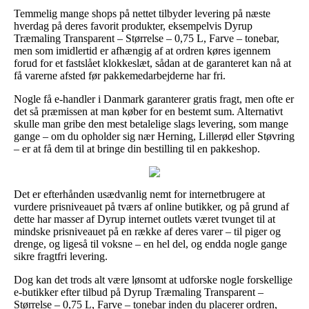
Temmelig mange shops på nettet tilbyder levering på næste
hverdag på deres favorit produkter, eksempelvis Dyrup
Træmaling Transparent – Størrelse – 0,75 L, Farve – tonebar,
men som imidlertid er afhængig af at ordren køres igennem
forud for et fastslået klokkeslæt, sådan at de garanteret kan nå at
få varerne afsted før pakkemedarbejderne har fri.
Nogle få e-handler i Danmark garanterer gratis fragt, men ofte er
det så præmissen at man køber for en bestemt sum. Alternativt
skulle man gribe den mest betalelige slags levering, som mange
gange – om du opholder sig nær Herning, Lillerød eller Støvring
– er at få dem til at bringe din bestilling til en pakkeshop.
Det er efterhånden usædvanlig nemt for internetbrugere at
vurdere prisniveauet på tværs af online butikker, og på grund af
dette har masser af Dyrup internet outlets været tvunget til at
mindske prisniveauet på en række af deres varer – til piger og
drenge, og ligeså til voksne – en hel del, og endda nogle gange
sikre fragtfri levering.
Dog kan det trods alt være lønsomt at udforske nogle forskellige
e-butikker efter tilbud på Dyrup Træmaling Transparent –
Størrelse – 0,75 L, Farve – tonebar inden du placerer ordren,