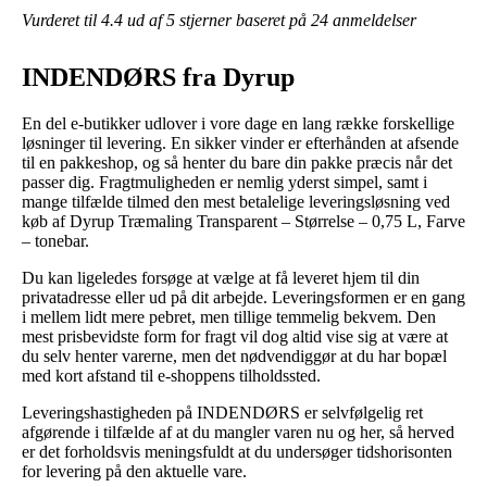
Vurderet til
4.4
ud af 5 stjerner baseret på
24
anmeldelser
INDENDØRS fra Dyrup
En del e-butikker udlover i vore dage en lang række forskellige
løsninger til levering. En sikker vinder er efterhånden at afsende
til en pakkeshop, og så henter du bare din pakke præcis når det
passer dig. Fragtmuligheden er nemlig yderst simpel, samt i
mange tilfælde tilmed den mest betalelige leveringsløsning ved
køb af Dyrup Træmaling Transparent – Størrelse – 0,75 L, Farve
– tonebar.
Du kan ligeledes forsøge at vælge at få leveret hjem til din
privatadresse eller ud på dit arbejde. Leveringsformen er en gang
i mellem lidt mere pebret, men tillige temmelig bekvem. Den
mest prisbevidste form for fragt vil dog altid vise sig at være at
du selv henter varerne, men det nødvendiggør at du har bopæl
med kort afstand til e-shoppens tilholdssted.
Leveringshastigheden på INDENDØRS er selvfølgelig ret
afgørende i tilfælde af at du mangler varen nu og her, så herved
er det forholdsvis meningsfuldt at du undersøger tidshorisonten
for levering på den aktuelle vare.