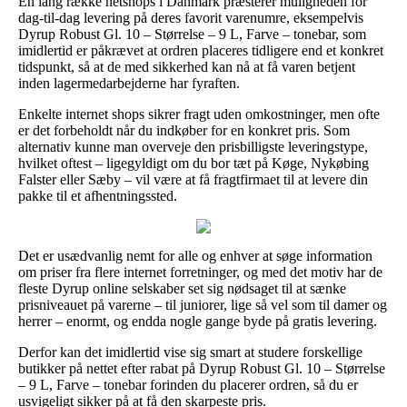
En lang række netshops i Danmark præsterer muligheden for
dag-til-dag levering på deres favorit varenumre, eksempelvis
Dyrup Robust Gl. 10 – Størrelse – 9 L, Farve – tonebar, som
imidlertid er påkrævet at ordren placeres tidligere end et konkret
tidspunkt, så at de med sikkerhed kan nå at få varen betjent
inden lagermedarbejderne har fyraften.
Enkelte internet shops sikrer fragt uden omkostninger, men ofte
er det forbeholdt når du indkøber for en konkret pris. Som
alternativ kunne man overveje den prisbilligste leveringstype,
hvilket oftest – ligegyldigt om du bor tæt på Køge, Nykøbing
Falster eller Sæby – vil være at få fragtfirmaet til at levere din
pakke til et afhentningssted.
Det er usædvanlig nemt for alle og enhver at søge information
om priser fra flere internet forretninger, og med det motiv har de
fleste Dyrup online selskaber set sig nødsaget til at sænke
prisniveauet på varerne – til juniorer, lige så vel som til damer og
herrer – enormt, og endda nogle gange byde på gratis levering.
Derfor kan det imidlertid vise sig smart at studere forskellige
butikker på nettet efter rabat på Dyrup Robust Gl. 10 – Størrelse
– 9 L, Farve – tonebar forinden du placerer ordren, så du er
usvigeligt sikker på at få den skarpeste pris.