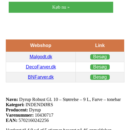
Køb nu »
Webshop
Link
Malgodt.dk
Besøg
DecoFarver.dk
Besøg
BNFarver.dk
Besøg
Navn:
Dyrup Robust Gl. 10 – Størrelse – 9 L, Farve – tonebar
Kategori:
INDENDØRS
Producent:
Dyrup
Varenummer:
10430717
EAN:
5702160242256