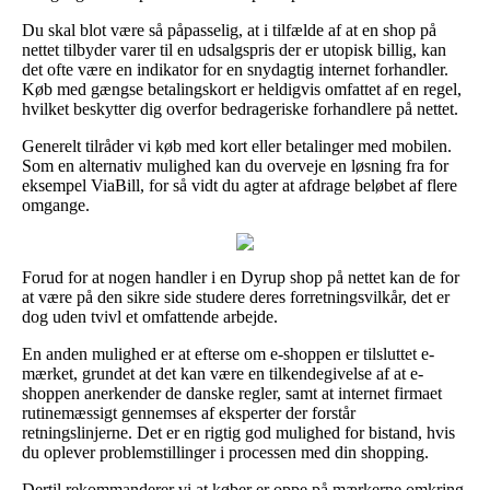
Du skal blot være så påpasselig, at i tilfælde af at en shop på
nettet tilbyder varer til en udsalgspris der er utopisk billig, kan
det ofte være en indikator for en snydagtig internet forhandler.
Køb med gængse betalingskort er heldigvis omfattet af en regel,
hvilket beskytter dig overfor bedrageriske forhandlere på nettet.
Generelt tilråder vi køb med kort eller betalinger med mobilen.
Som en alternativ mulighed kan du overveje en løsning fra for
eksempel ViaBill, for så vidt du agter at afdrage beløbet af flere
omgange.
Forud for at nogen handler i en Dyrup shop på nettet kan de for
at være på den sikre side studere deres forretningsvilkår, det er
dog uden tvivl et omfattende arbejde.
En anden mulighed er at efterse om e-shoppen er tilsluttet e-
mærket, grundet at det kan være en tilkendegivelse af at e-
shoppen anerkender de danske regler, samt at internet firmaet
rutinemæssigt gennemses af eksperter der forstår
retningslinjerne. Det er en rigtig god mulighed for bistand, hvis
du oplever problemstillinger i processen med din shopping.
Dertil rekommanderer vi at køber er oppe på mærkerne omkring