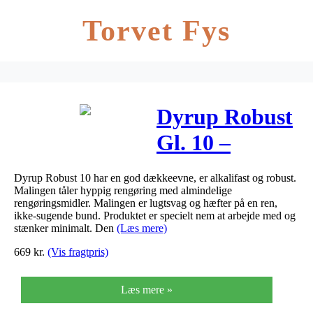
Torvet Fys
Dyrup Robust
Gl. 10 –
Størrelse – 9
Dyrup Robust 10 har en god dækkeevne, er alkalifast og robust.
L, Farve –
Malingen tåler hyppig rengøring med almindelige
rengøringsmidler. Malingen er lugtsvag og hæfter på en ren,
tonebar
ikke-sugende bund. Produktet er specielt nem at arbejde med og
stænker minimalt. Den
(Læs mere)
669
kr.
(Vis fragtpris)
Læs mere »