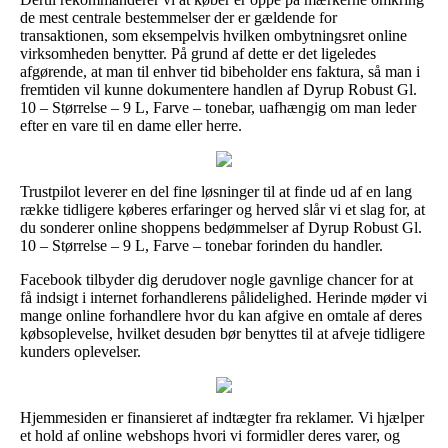
de mest centrale bestemmelser der er gældende for
transaktionen, som eksempelvis hvilken ombytningsret online
virksomheden benytter. På grund af dette er det ligeledes
afgørende, at man til enhver tid bibeholder ens faktura, så man i
fremtiden vil kunne dokumentere handlen af Dyrup Robust Gl.
10 – Størrelse – 9 L, Farve – tonebar, uafhængig om man leder
efter en vare til en dame eller herre.
Trustpilot leverer en del fine løsninger til at finde ud af en lang
række tidligere køberes erfaringer og herved slår vi et slag for, at
du sonderer online shoppens bedømmelser af Dyrup Robust Gl.
10 – Størrelse – 9 L, Farve – tonebar forinden du handler.
Facebook tilbyder dig derudover nogle gavnlige chancer for at
få indsigt i internet forhandlerens pålidelighed. Herinde møder vi
mange online forhandlere hvor du kan afgive en omtale af deres
købsoplevelse, hvilket desuden bør benyttes til at afveje tidligere
kunders oplevelser.
Hjemmesiden er finansieret af indtægter fra reklamer. Vi hjælper
et hold af online webshops hvori vi formidler deres varer, og