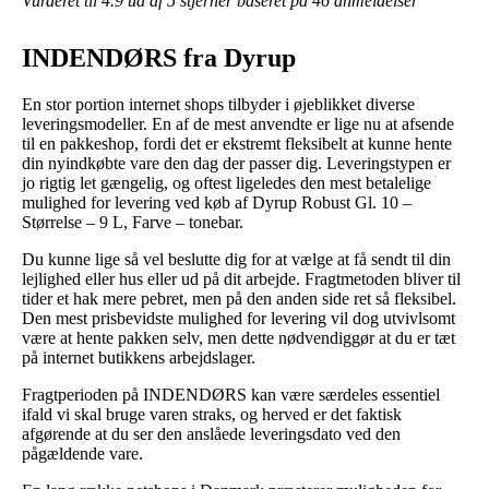
Vurderet til
4.9
ud af 5 stjerner baseret på
46
anmeldelser
INDENDØRS fra Dyrup
En stor portion internet shops tilbyder i øjeblikket diverse
leveringsmodeller. En af de mest anvendte er lige nu at afsende
til en pakkeshop, fordi det er ekstremt fleksibelt at kunne hente
din nyindkøbte vare den dag der passer dig. Leveringstypen er
jo rigtig let gængelig, og oftest ligeledes den mest betalelige
mulighed for levering ved køb af Dyrup Robust Gl. 10 –
Størrelse – 9 L, Farve – tonebar.
Du kunne lige så vel beslutte dig for at vælge at få sendt til din
lejlighed eller hus eller ud på dit arbejde. Fragtmetoden bliver til
tider et hak mere pebret, men på den anden side ret så fleksibel.
Den mest prisbevidste mulighed for levering vil dog utvivlsomt
være at hente pakken selv, men dette nødvendiggør at du er tæt
på internet butikkens arbejdslager.
Fragtperioden på INDENDØRS kan være særdeles essentiel
ifald vi skal bruge varen straks, og herved er det faktisk
afgørende at du ser den anslåede leveringsdato ved den
pågældende vare.