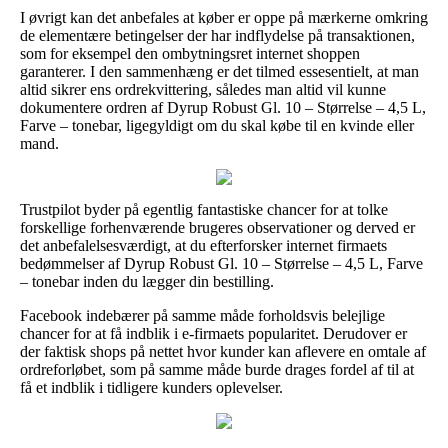
I øvrigt kan det anbefales at køber er oppe på mærkerne omkring
de elementære betingelser der har indflydelse på transaktionen,
som for eksempel den ombytningsret internet shoppen
garanterer. I den sammenhæng er det tilmed essesentielt, at man
altid sikrer ens ordrekvittering, således man altid vil kunne
dokumentere ordren af Dyrup Robust Gl. 10 – Størrelse – 4,5 L,
Farve – tonebar, ligegyldigt om du skal købe til en kvinde eller
mand.
Trustpilot byder på egentlig fantastiske chancer for at tolke
forskellige forhenværende brugeres observationer og derved er
det anbefalelsesværdigt, at du efterforsker internet firmaets
bedømmelser af Dyrup Robust Gl. 10 – Størrelse – 4,5 L, Farve
– tonebar inden du lægger din bestilling.
Facebook indebærer på samme måde forholdsvis belejlige
chancer for at få indblik i e-firmaets popularitet. Derudover er
der faktisk shops på nettet hvor kunder kan aflevere en omtale af
ordreforløbet, som på samme måde burde drages fordel af til at
få et indblik i tidligere kunders oplevelser.