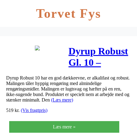
Torvet Fys
Dyrup Robust
Gl. 10 –
Størrelse – 4,5
Dyrup Robust 10 har en god dækkeevne, er alkalifast og robust.
L, Farve –
Malingen tåler hyppig rengøring med almindelige
rengøringsmidler. Malingen er lugtsvag og hæfter på en ren,
tonebar
ikke-sugende bund. Produktet er specielt nem at arbejde med og
stænker minimalt. Den
(Læs mere)
519
kr.
(Vis fragtpris)
Læs mere »