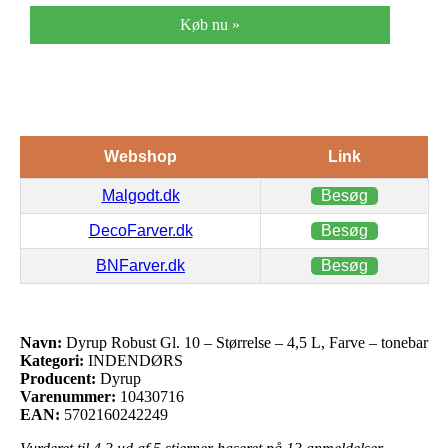
Køb nu »
Webshop
Link
Malgodt.dk
Besøg
DecoFarver.dk
Besøg
BNFarver.dk
Besøg
Navn:
Dyrup Robust Gl. 10 – Størrelse – 4,5 L, Farve – tonebar
Kategori:
INDENDØRS
Producent:
Dyrup
Varenummer:
10430716
EAN:
5702160242249