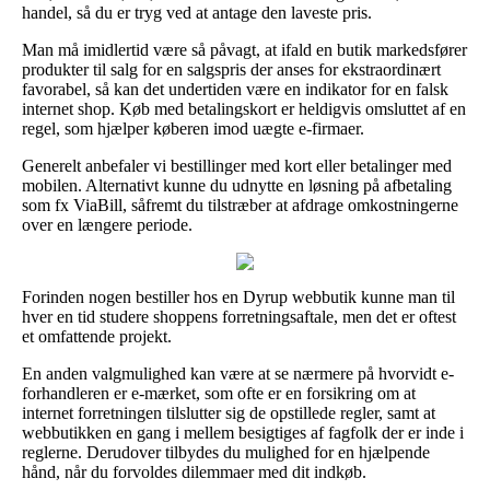
handel, så du er tryg ved at antage den laveste pris.
Man må imidlertid være så påvagt, at ifald en butik markedsfører
produkter til salg for en salgspris der anses for ekstraordinært
favorabel, så kan det undertiden være en indikator for en falsk
internet shop. Køb med betalingskort er heldigvis omsluttet af en
regel, som hjælper køberen imod uægte e-firmaer.
Generelt anbefaler vi bestillinger med kort eller betalinger med
mobilen. Alternativt kunne du udnytte en løsning på afbetaling
som fx ViaBill, såfremt du tilstræber at afdrage omkostningerne
over en længere periode.
Forinden nogen bestiller hos en Dyrup webbutik kunne man til
hver en tid studere shoppens forretningsaftale, men det er oftest
et omfattende projekt.
En anden valgmulighed kan være at se nærmere på hvorvidt e-
forhandleren er e-mærket, som ofte er en forsikring om at
internet forretningen tilslutter sig de opstillede regler, samt at
webbutikken en gang i mellem besigtiges af fagfolk der er inde i
reglerne. Derudover tilbydes du mulighed for en hjælpende
hånd, når du forvoldes dilemmaer med dit indkøb.