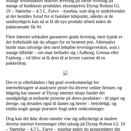
Mange webbutikker udlover levering på næste hverdag på
mange af butikkens produkter, eksempelvis Dyrup Robust Gl.
10 – Størrelse – 4,5 L, Farve – tonebar, som dog er underforstået
at der bestilles forud for et fastslået tidspunkt, således at de
sandsynligvis kan nå at få dit nye produkt afsted inden de
pakkeansatte får fri.
Flere internet selskaber garanterer gratis levering, men typisk er
det forbeholdt når du aftager for en bestemt pris. Alternativt
burde man udvælge den mest letkøbte leveringsversion, som i
mange tilfælde – om man befinder sig i Aalborg, Grenaa eller
Faaborg – vil blive at få dem til at levere varerne til en
pakkeshop.
Det er jo efterhånden i høj grad overkommeligt for
internetbrugere at analysere priser fra diverse online firmaer, og
følgelig har masser af Dyrup internet shops fundet det
uundgåeligt at nedsætte priserne på deres produkter – til piger og
drenge, og desuden også til damer og herrer – betydeligt, og
endda nogle gange præstere fragt uden omkostninger.
Dog kan det ikke desto mindre vise sig udbytterigt at studere
diverse internet forretninger efter udsalg på Dyrup Robust Gl. 10
– Størrelse – 4,5 L, Farve – tonebar inden du gennemfører din