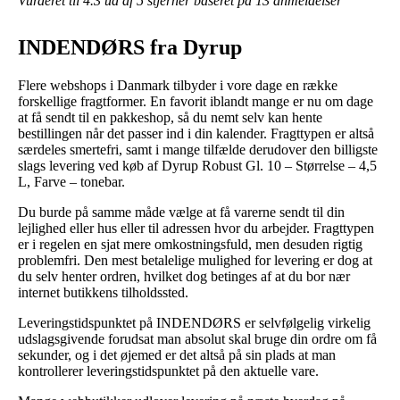
Vurderet til
4.3
ud af 5 stjerner baseret på
13
anmeldelser
INDENDØRS fra Dyrup
Flere webshops i Danmark tilbyder i vore dage en række
forskellige fragtformer. En favorit iblandt mange er nu om dage
at få sendt til en pakkeshop, så du nemt selv kan hente
bestillingen når det passer ind i din kalender. Fragttypen er altså
særdeles smertefri, samt i mange tilfælde derudover den billigste
slags levering ved køb af Dyrup Robust Gl. 10 – Størrelse – 4,5
L, Farve – tonebar.
Du burde på samme måde vælge at få varerne sendt til din
lejlighed eller hus eller til adressen hvor du arbejder. Fragttypen
er i regelen en sjat mere omkostningsfuld, men desuden rigtig
problemfri. Den mest betalelige mulighed for levering er dog at
du selv henter ordren, hvilket dog betinges af at du bor nær
internet butikkens tilholdssted.
Leveringstidspunktet på INDENDØRS er selvfølgelig virkelig
udslagsgivende forudsat man absolut skal bruge din ordre om få
sekunder, og i det øjemed er det altså på sin plads at man
kontrollerer leveringstidspunktet på den aktuelle vare.