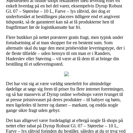
Størstedelen af online shops reklamerer med levering efter en
enkelt hverdag på en hel del varer, eksempelvis Dyrup Robust
Gl. 07 – Størrelse – 10 L, Farve – lys råhvid, der dog er
underforstået at bestillingen placeres tidligere end et angivent
tidspunkt, så de garanteret kan nå at få produkterne hen til
fragtfirmaet før de logistikansatte har fri.
Flere butikker på nettet præsterer gratis fragt, men typisk under
forudsætning af at man shopper for en bestemt sum. Som
alternativ skal du tage den mest prisbevidste leveringstype, der i
de fleste tilfælde – uden hensyn til om man er i Randers,
Haderslev eller Støvring – vil være at få dem til at bringe din
bestilling til et udleveringssted.
Det har vist sig at være vældig smertefrit for almindelige
dødelige at søge sig frem til priser fra flere internet forretninger,
og så har massevis af Dyrup online webshops været tvunget til
at presse prisniveauet på deres produkter – til babyer og børn,
men ligeledes til herrer og damer – markant, og endda nogle
gange sikre fragt uden gebyr.
Det kan alligevel være fordelagtigt at eftergå nogle få shops på
nettet efter rabat på Dyrup Robust Gl. 07 – Størrelse – 10 L,
Farve – lys råhvid forinden du bestiller, således at du er tryg ved