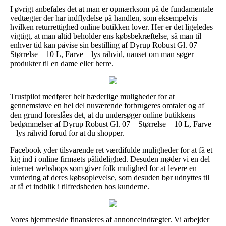
I øvrigt anbefales det at man er opmærksom på de fundamentale
vedtægter der har indflydelse på handlen, som eksempelvis
hvilken returrettighed online butikken lover. Her er det ligeledes
vigtigt, at man altid beholder ens købsbekræftelse, så man til
enhver tid kan påvise sin bestilling af Dyrup Robust Gl. 07 –
Størrelse – 10 L, Farve – lys råhvid, uanset om man søger
produkter til en dame eller herre.
Trustpilot medfører helt hæderlige muligheder for at
gennemstøve en hel del nuværende forbrugeres omtaler og af
den grund foreslåes det, at du undersøger online butikkens
bedømmelser af Dyrup Robust Gl. 07 – Størrelse – 10 L, Farve
– lys råhvid forud for at du shopper.
Facebook yder tilsvarende ret værdifulde muligheder for at få et
kig ind i online firmaets pålidelighed. Desuden møder vi en del
internet webshops som giver folk mulighed for at levere en
vurdering af deres købsoplevelse, som desuden bør udnyttes til
at få et indblik i tilfredsheden hos kunderne.
Vores hjemmeside finansieres af annonceindtægter. Vi arbejder