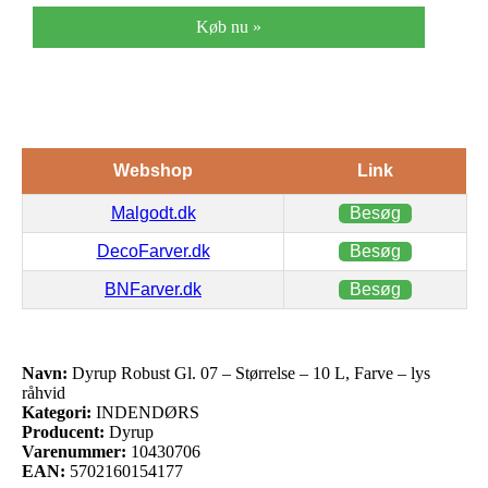
Køb nu »
Webshop
Link
Malgodt.dk
Besøg
DecoFarver.dk
Besøg
BNFarver.dk
Besøg
Navn:
Dyrup Robust Gl. 07 – Størrelse – 10 L, Farve – lys
råhvid
Kategori:
INDENDØRS
Producent:
Dyrup
Varenummer:
10430706
EAN:
5702160154177