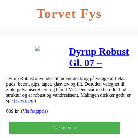
Torvet Fys
Dyrup Robust
Gl. 07 –
Størrelse – 10
Dyrup Robust anvendes til indendørs brug på vægge af f.eks.
L, Farve – lys
puds, beton, gips, tapet, glasvæv og filt. Desuden velegnet til
zink, galvaniseret jern og hård PVC. Den står med en flot flad
råhvid
struktur og er robust og vandresistent. Malingen dækker godt, er
spe
(Læs mere)
609
kr.
(Vis fragtpris)
Læs mere »