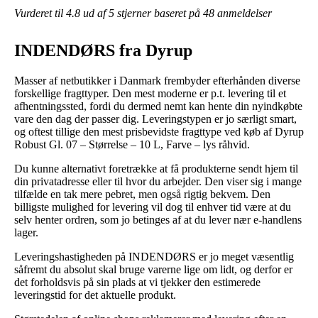
Vurderet til
4.8
ud af 5 stjerner baseret på
48
anmeldelser
INDENDØRS fra Dyrup
Masser af netbutikker i Danmark frembyder efterhånden diverse
forskellige fragttyper. Den mest moderne er p.t. levering til et
afhentningssted, fordi du dermed nemt kan hente din nyindkøbte
vare den dag der passer dig. Leveringstypen er jo særligt smart,
og oftest tillige den mest prisbevidste fragttype ved køb af Dyrup
Robust Gl. 07 – Størrelse – 10 L, Farve – lys råhvid.
Du kunne alternativt foretrække at få produkterne sendt hjem til
din privatadresse eller til hvor du arbejder. Den viser sig i mange
tilfælde en tak mere pebret, men også rigtig bekvem. Den
billigste mulighed for levering vil dog til enhver tid være at du
selv henter ordren, som jo betinges af at du lever nær e-handlens
lager.
Leveringshastigheden på INDENDØRS er jo meget væsentlig
såfremt du absolut skal bruge varerne lige om lidt, og derfor er
det forholdsvis på sin plads at vi tjekker den estimerede
leveringstid for det aktuelle produkt.