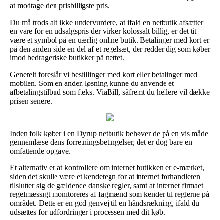
at modtage den prisbilligste pris.
Du må trods alt ikke undervurdere, at ifald en netbutik afsætter
en vare for en udsalgspris der virker kolossalt billig, er det tit
være et symbol på en uærlig online butik. Betalinger med kort er
på den anden side en del af et regelsæt, der redder dig som køber
imod bedrageriske butikker på nettet.
Generelt foreslår vi bestillinger med kort eller betalinger med
mobilen. Som en anden løsning kunne du anvende et
afbetalingstilbud som f.eks. ViaBill, såfremt du hellere vil dække
prisen senere.
Inden folk køber i en Dyrup netbutik behøver de på en vis måde
gennemlæse dens forretningsbetingelser, det er dog bare en
omfattende opgave.
Et alternativ er at kontrollere om internet butikken er e-mærket,
siden det skulle være et kendetegn for at internet forhandleren
tilslutter sig de gældende danske regler, samt at internet firmaet
regelmæssigt monitoreres af fagmænd som kender til reglerne på
området. Dette er en god genvej til en håndsrækning, ifald du
udsættes for udfordringer i processen med dit køb.