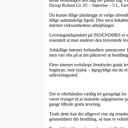
hente bestillingen den dag der passer dig. 
Dyrup Robust Gl. 05 – Størrelse – 5 L, Far
Du kunne tillige planlægge at vælge afsendin
tillige ualmindeligt ligetil. Den mest letkø
internet virksomhedens arbejdslager.
Leveringstidspunktet på INDENDØRS er selvf
essentielt at man studerer den forventede le
Adskillige internet forhandlere annoncerer
men vær obs på at det påkræver at bestillinge
Flere internet webshops frembyder gratis lev
fragttype, som typisk – ligegyldigt om du er
udleveringssted.
Det er efterhånden vældig let gængeligt for 
været tvunget til at nedsætte salgspriserne 
gange tilbyde gratis levering.
Trods dette kan det alligevel vise sig renta
gennemfører din bestilling, så man er velinfo