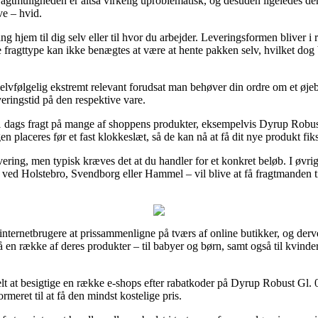
Fragtmuligheden er altså virkelig uproblematisk, og desuden ligeledes de
ve – hvid.
g hjem til dig selv eller til hvor du arbejder. Leveringsformen bliver i
bte fragttype kan ikke benægtes at være at hente pakken selv, hvilket dog
ølgelig ekstremt relevant forudsat man behøver din ordre om et øjebli
veringstid på den respektive vare.
 1 dags fragt på mange af shoppens produkter, eksempelvis Dyrup Robust
n placeres før et fast klokkeslæt, så de kan nå at få dit nye produkt fik
ering, men typisk kræves det at du handler for et konkret beløb. I øvri
 ved Holstebro, Svendborg eller Hammel – vil blive at få fragtmanden til
internetbrugere at prissammenligne på tværs af online butikker, og derv
på en række af deres produkter – til babyer og børn, samt også til kvin
belt at besigtige en række e-shops efter rabatkoder på Dyrup Robust Gl. 
rmeret til at få den mindst kostelige pris.