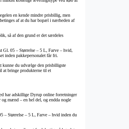
n mindst kostelige leveringstype ved køb af
 regelen en kende mindre prisbillig, men
 betinges af at du har bopæl i nærheden af
k, så af den grund er det særdeles
 Gl. 05 – Størrelse – 5 L, Farve – hvid,
set inden pakkepersonalet får fri.
gt kunne du udvælge den prisbilligste
 at bringe produkterne til et
ed har adskillige Dyrup online forretninger
der og mænd – en hel del, og endda nogle
05 – Størrelse – 5 L, Farve – hvid inden du