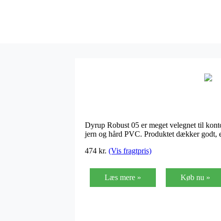
Dyrup Robust 05 er meget velegnet til kontor
jern og hård PVC. Produktet dækker godt, 
474
kr.
(Vis fragtpris)
Læs mere »
Køb nu »