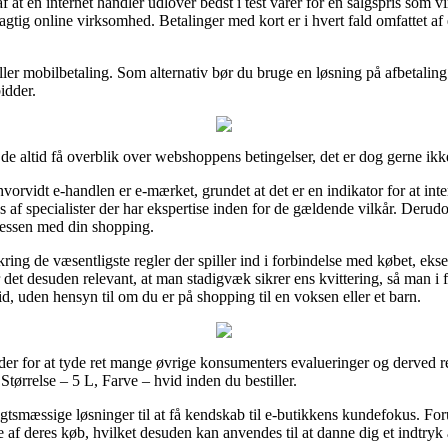
f at en internet handler udlover bedst i test varer for en salgspris som vi
ig online virksomhed. Betalinger med kort er i hvert fald omfattet af 
ler mobilbetaling. Som alternativ bør du bruge en løsning på afbetaling fr
idder.
e altid få overblik over webshoppens betingelser, det er dog gerne ik
rvidt e-handlen er e-mærket, grundet at det er en indikator for at intern
af specialister der har ekspertise inden for de gældende vilkår. Derudove
cessen med din shopping.
ing de væsentligste regler der spiller ind i forbindelse med købet, ek
r det desuden relevant, at man stadigvæk sikrer ens kvittering, så man i
d, uden hensyn til om du er på shopping til en voksen eller et barn.
der for at tyde ret mange øvrige konsumenters evalueringer og derved r
tørrelse – 5 L, Farve – hvid inden du bestiller.
nsigtsmæssige løsninger til at få kendskab til e-butikkens kundefokus. Fo
 af deres køb, hvilket desuden kan anvendes til at danne dig et indtryk 