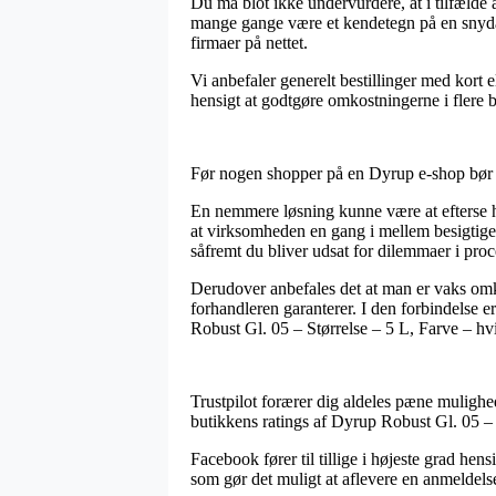
Du må blot ikke undervurdere, at i tilfælde a
mange gange være et kendetegn på en snydagt
firmaer på nettet.
Vi anbefaler generelt bestillinger med kort el
hensigt at godtgøre omkostningerne i flere b
Før nogen shopper på en Dyrup e-shop bør d
En nemmere løsning kunne være at efterse hvo
at virksomheden en gang i mellem besigtiges 
såfremt du bliver udsat for dilemmaer i pro
Derudover anbefales det at man er vaks omkr
forhandleren garanterer. I den forbindelse e
Robust Gl. 05 – Størrelse – 5 L, Farve – hvi
Trustpilot forærer dig aldeles pæne mulighe
butikkens ratings af Dyrup Robust Gl. 05 – S
Facebook fører til tillige i højeste grad he
som gør det muligt at aflevere en anmeldelse