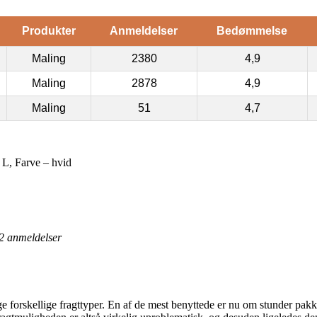
Produkter
Anmeldelser
Bedømmelse
Maling
2380
4,9
Maling
2878
4,9
Maling
51
4,7
 L, Farve – hvid
2
anmeldelser
nge forskellige fragttyper. En af de mest benyttede er nu om stunder pa