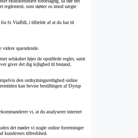
rker ekstraordinært fordelagtig, så bør det
et reglement, som støtter os imod uægte
a fx ViaBill, i tilfælde af at du har til
ke videre spændende.
et selskabet føjer de opstillede regler, samt
r giver det dig lejlighed til bistand,
sempelvis den ombytningsrettighed online
 fremtiden kan bevise bestillingen af Dyrup
ekommanderer vi, at du analyserer internet
ruden det møder vi nogle online forretninger
af kundernes tilfredshed.