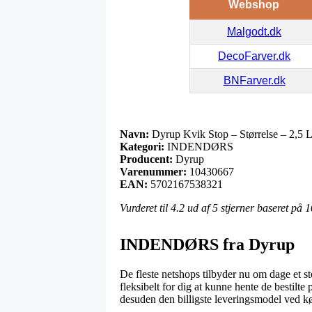
Webshop
Malgodt.dk
DecoFarver.dk
BNFarver.dk
Navn:
Dyrup Kvik Stop – Størrelse – 2,5 
Kategori:
INDENDØRS
Producent:
Dyrup
Varenummer:
10430667
EAN:
5702167538321
Vurderet til
4.2
ud af 5 stjerner baseret på
1
INDENDØRS fra Dyrup
De fleste netshops tilbyder nu om dage et st
fleksibelt for dig at kunne hente de bestilt
desuden den billigste leveringsmodel ved k