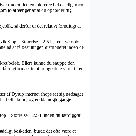
 bliver undertiden en tak mere bekostelig, men
som jo afhænger af at du opholder dig
k, så derfor er det relativt fornuftigt at
vik Stop – Størrelse – 2,5 L, men vær obs
ne nå at få bestillingen distribueret inden de
onkret beløb. Ellers kunne du snuppe den
å fragtfirmaet til at bringe dine varer til en
sser af Dyrup internet shops set sig nødsaget
nd – helt i bund, og endda nogle gange
Stop – Størrelse – 2,5 L inden du færdiggør
ståeligt beskeden, burde det ofte være et