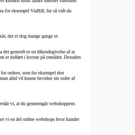
erer kunden imod falske internet varehuse.
a for eksempel ViaBill, for så vidt du
år, det er dog mange gange et
et generelt er en tilkendegivelse af at
 er indført i lovene på området. Desuden
g for ordren, som for eksempel den
 man altid vil kunne bevidne sin ordre af
foreslår vi, at du gennemgår webshoppens
 ser vi en del online webshops hvor kunder