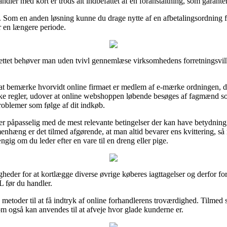
dler med kort er trods alt indbefattet af en foranstaltning, som garant
y. Som en anden løsning kunne du drage nytte af en afbetalingsordning fr
r en længere periode.
ttet behøver man uden tvivl gennemlæse virksomhedens forretningsvilk
 bemærke hvorvidt online firmaet er medlem af e-mærke ordningen, da d
 regler, udover at online webshoppen løbende besøges af fagmænd som
problemer som følge af dit indkøb.
er påpasselig med de mest relevante betingelser der kan have betydnin
menhæng er det tilmed afgørende, at man altid bevarer ens kvittering, så
ig om du leder efter en vare til en dreng eller pige.
igheder for at kortlægge diverse øvrige køberes iagttagelser og derfor 
L før du handler.
metoder til at få indtryk af online forhandlerens troværdighed. Tilmed
m også kan anvendes til at afveje hvor glade kunderne er.