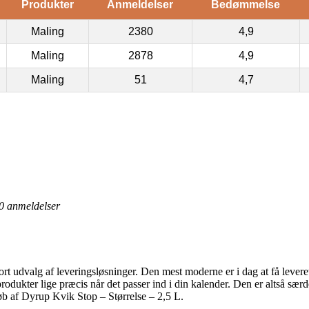
Produkter
Anmeldelser
Bedømmelse
Maling
2380
4,9
Maling
2878
4,9
Maling
51
4,7
L
0
anmeldelser
ort udvalg af leveringsløsninger. Den mest moderne er i dag at få leveret
e produkter lige præcis når det passer ind i din kalender. Den er altså 
øb af Dyrup Kvik Stop – Størrelse – 2,5 L.