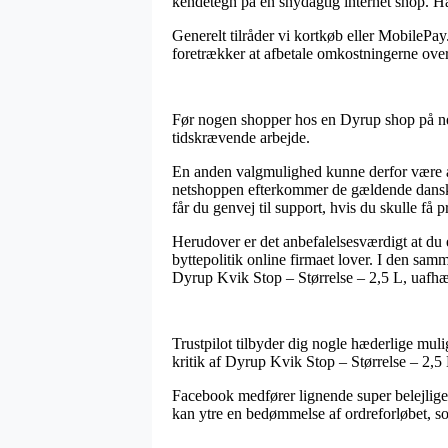
kendetegn på en snydagtig internet shop. Han
Generelt tilråder vi kortkøb eller MobilePa
foretrækker at afbetale omkostningerne ove
Før nogen shopper hos en Dyrup shop på ne
tidskrævende arbejde.
En anden valgmulighed kunne derfor være at
netshoppen efterkommer de gældende danske
får du genvej til support, hvis du skulle få 
Herudover er det anbefalelsesværdigt at du 
byttepolitik online firmaet lover. I den sam
Dyrup Kvik Stop – Størrelse – 2,5 L, uafhæng
Trustpilot tilbyder dig nogle hæderlige mul
kritik af Dyrup Kvik Stop – Størrelse – 2,5 
Facebook medfører lignende super belejlige 
kan ytre en bedømmelse af ordreforløbet, so