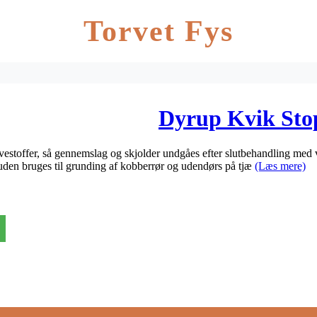
Torvet Fys
Dyrup Kvik Stop 
estoffer, så gennemslag og skjolder undgåes efter slutbehandling med v
suden bruges til grunding af kobberrør og udendørs på tjæ
(Læs mere)