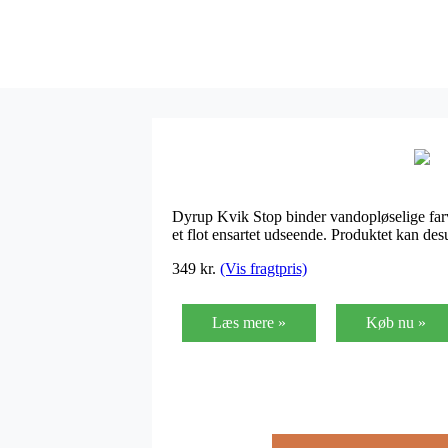
Dyrup Kvik Stop binder vandopløselige farv
et flot ensartet udseende. Produktet kan de
349
kr.
(Vis fragtpris)
Læs mere »
Køb nu »