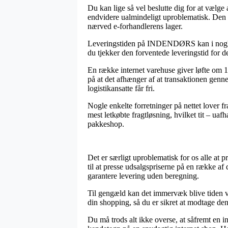
Du kan lige så vel beslutte dig for at vælge 
endvidere ualmindeligt uproblematisk. Den m
nærved e-forhandlerens lager.
Leveringstiden på INDENDØRS kan i nogle til
du tjekker den forventede leveringstid for d
En række internet varehuse giver løfte om
på at det afhænger af at transaktionen gennem
logistikansatte får fri.
Nogle enkelte forretninger på nettet lover 
mest letkøbte fragtløsning, hvilket tit – uaf
pakkeshop.
Det er særligt uproblematisk for os alle at 
til at presse udsalgspriserne på en række af
garantere levering uden beregning.
Til gengæld kan det immervæk blive tiden væ
din shopping, så du er sikret at modtage den 
Du må trods alt ikke overse, at såfremt en in