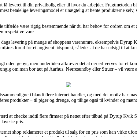
at få leveret til din privatbolig eller til hvor du arbejder. Fragtmetoden
est betalelige leveringsmodel er unægtelig at hente produkterne selv, 
fælde være rigtig bestemmende når du har behov for ordren om et øjebli
en respektive vare.
 1 dags levering på mange af shoppens varenumre, eksempelvis Dyrup K
føres forud for et angivent tidspunkt, således at de har udsigt til at kun
fragt uden gebyr, men undertiden afkræver det at der erhverves for et k
hængig om man bor tæt på Aarhus, Nørresundby eller Struer – vil være at f
prissammenligne i blandt flere internet handler, og med det motiv har ma
 deres produkter – til piger og drenge, og tillige også til kvinder og mæ
rd at checke indtil flere firmaer på nettet efter tilbud på Dyrup Kvik 
laveste pris.
ternet shop reklamerer et produkt til salg for en pris som kan virke ufor